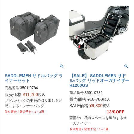
SADDLEMEN サドルバッグ ラ
【SALE】 SADDLEMEN サド
イナーセット
ルバッグ リッドオーガナイザー
R1200GS
商品番号
3501-0784
商品番号
3501-0782
販売価格
¥
11,700
税込
販売価格
¥
10,700
税込
サドルバッグの中身の取り出しを容
SALE価格
¥
9,300
易にするインナーバッグ
税込
13％OFF
1～3週
蓋部分に収納スペースを追加するオ
ーガナイザー
1～3週