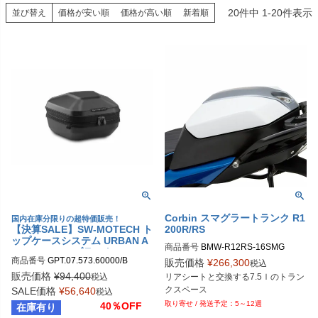
20
件中
1
-
20
件表示
並び替え
価格が安い順
価格が高い順
新着順
Corbin スマグラートランク R1
国内在庫分限りの超特価販売！
【決算SALE】SW-MOTECH ト
200R/RS
ップケースシステム URBAN A
商品番号
BMW-R12RS-16SMG
BS (16-29 L) ブラック BMW R
商品番号
GPT.07.573.60000/B

販売価格
¥
266,300
1200R (14-18) / R1200RS (14-
税込
sw_GPT_07_573_60000B
18) / R1250R (18-) / R1250RS
販売価格
¥
94,400
税込
リアシートと交換する7.5ｌのトラン
(18-) | GPT.07.573.60000/B
SALE価格
¥
56,640
税込
5～12週
40％OFF
在庫有り