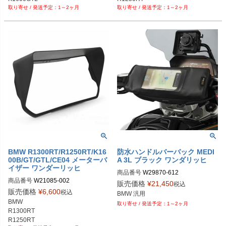
1～2ヶ月
1～2ヶ月
R1200RT LC 水冷

R1200RT

R1250RT

K1600B/GT/GTL

R1300RT
BMW R1300RT/R1250RT/K16
防水ハンドルバーバック MEDI
00B/GT/GTL/CE04 メーターバ
A 3L ブラック ワンダリッヒ
イザー ワンダーリッヒ
商品番号
W29870-612
商品番号
W21085-002

販売価格
¥
21,450
税込
販売価格
¥
6,600
税込
BMW 汎用
BMW 

1～2ヶ月
R1300RT

R1250RT
