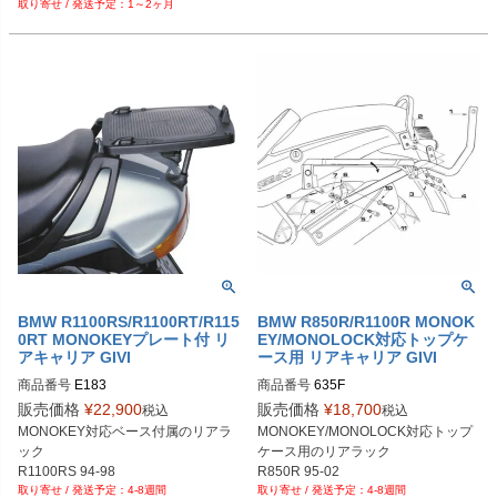
1～2ヶ月
K1600B/GT/GTL

CE04

E
BMW R1100RS/R1100RT/R115
BMW R850R/R1100R MONOK
0RT MONOKEYプレート付 リ
EY/MONOLOCK対応トップケ
アキャリア GIVI
ース用 リアキャリア GIVI
商品番号
E183
商品番号
635F
販売価格
¥
22,900
販売価格
¥
18,700
税込
税込
MONOKEY対応ベース付属のリアラ
MONOKEY/MONOLOCK対応トップ
ック

ケース用のリアラック

R1100RS 94-98

R850R 95-02

4-8週間
4-8週間
R1100RT 96-00

R1100R 95-01