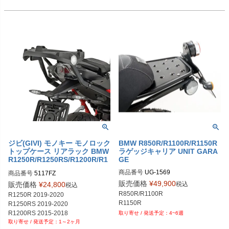
R1150RT 01
ジビ(GIVI) モノキー モノロック
BMW R850R/R1100R/R1150R
トップケース リアラック BMW
ラゲッジキャリア UNIT GARA
R1250R/R1250RS/R1200R/R1
GE
200RS
商品番号
UG-1569

商品番号
5117FZ
M品番：1569
販売価格
¥
49,900
税込
販売価格
¥
24,800
税込
R850R/R1100R

R1250R 2019-2020

R1150R
R1250RS 2019-2020

R1200RS 2015-2018

4~6週
1～2ヶ月
R1200R 2015-2018