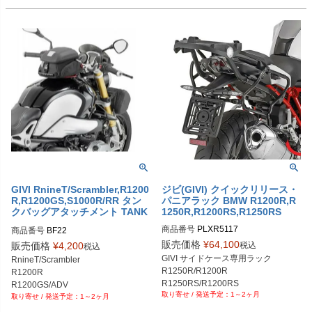
GIVI RnineT/Scrambler,R1200
ジビ(GIVI) クイックリリース・
R,R1200GS,S1000R/RR タン
パニアラック BMW R1200R,R
クバッグアタッチメント TANK
1250R,R1200RS,R1250RS
LOCK
商品番号
PLXR5117
商品番号
BF22
販売価格
¥
64,100
税込
販売価格
¥
4,200
税込
GIVI サイドケース専用ラック

RnineT/Scrambler

R1250R/R1200R

R1200R

R1250RS/R1200RS
R1200GS/ADV

1～2ヶ月
1～2ヶ月
S1000R/RR