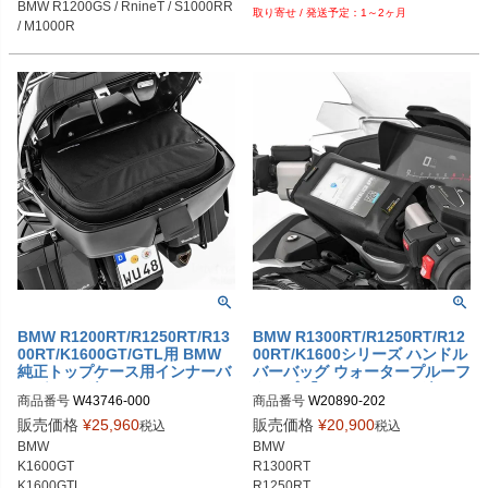
BMW R1200GS / RnineT / S1000RR 
1～2ヶ月
R1300R
/ M1000R
BMW R1200RT/R1250RT/R13
BMW R1300RT/R1250RT/R12
00RT/K1600GT/GTL用 BMW
00RT/K1600シリーズ ハンドル
純正トップケース用インナーバ
バーバッグ ウォータープルーフ
ッグ ワンダーリッヒ
タイプ 「MEDIA」 ワンダーリ
商品番号
W43746-000

商品番号
W20890-202

ッヒ
販売価格
¥
25,960
販売価格
¥
20,900
税込
税込
BMW 

BMW 

K1600GT

R1300RT

K1600GTL

R1250RT
