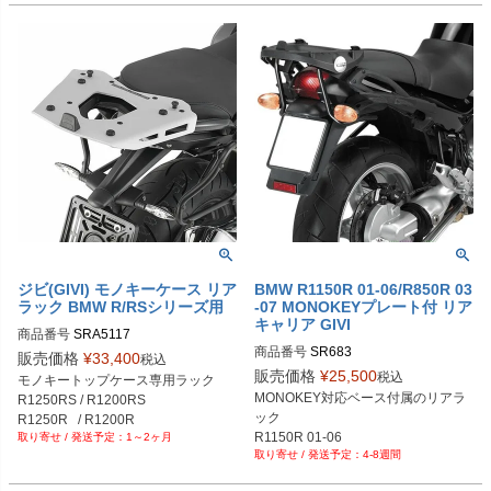
ジビ(GIVI) モノキーケース リア
BMW R1150R 01-06/R850R 03
ラック BMW R/RSシリーズ用
-07 MONOKEYプレート付 リア
キャリア GIVI
商品番号
SRA5117
商品番号
SR683
販売価格
¥
33,400
税込
販売価格
¥
25,500
税込
モノキートップケース専用ラック

MONOKEY対応ベース付属のリアラ
R1250RS / R1200RS

ック

R1250R   / R1200R

R1150R 01-06

1～2ヶ月
4-8週間
R850R 03-07