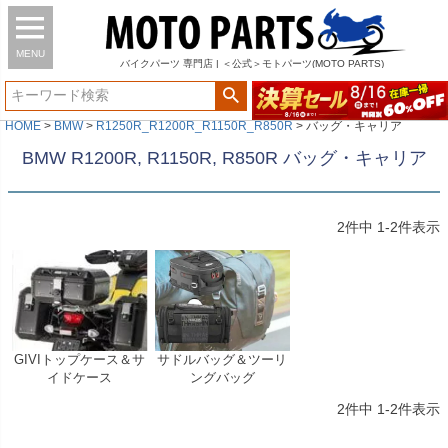
MENU
バイク
パーツ
専門店 | ＜公式＞モトパーツ(MOTO PARTS)
HOME
BMW
R1250R_R1200R_R1150R_R850R
バッグ・キャリア
BMW R1200R, R1150R, R850R バッグ・キャリア
2
件中
1
-
2
件表示
GIVIトップケース＆サ
サドルバッグ＆ツーリ
イドケース
ングバッグ
2
件中
1
-
2
件表示