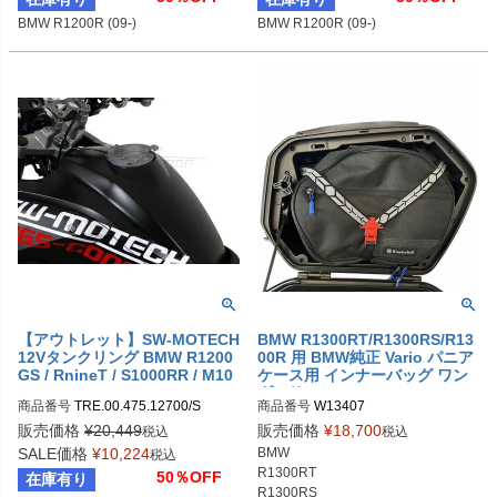
BMW R1200R (09-)
BMW R1200R (09-)
【アウトレット】SW-MOTECH
BMW R1300RT/R1300RS/R13
12Vタンクリング BMW R1200
00R 用 BMW純正 Vario パニア
GS / RnineT / S1000RR / M10
ケース用 インナーバッグ ワン
00R
ダーリッヒ
商品番号
TRE.00.475.12700/S
商品番号
W13407

左側：W13407-102

販売価格
¥
20,449
販売価格
¥
18,700
税込
税込
右側：W13407-202

SALE価格
¥
10,224
BMW 

税込
両側：W13407-002
R1300RT

50％OFF
在庫有り
R1300RS
