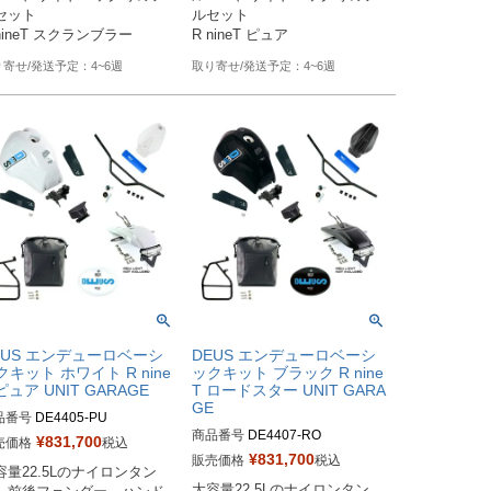
セット

ルセット

nineT スクランブラー
R nineT ピュア
4~6週
4~6週
EUS エンデューロベーシ
DEUS エンデューロベーシ
クキット ホワイト R nine
ックキット ブラック R nine
ピュア UNIT GARAGE
T ロードスター UNIT GARA
GE
品番号
DE4405-PU

商品番号
DE4407-RO

¥
831,700
売価格
税込
番：DE4405

¥
831,700
販売価格
税込
容量22.5Lのナイロンタン
M型番：DE4407

注時に車種とユーロ認証選択
大容量22.5Lのナイロンタン