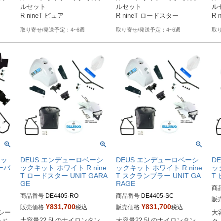
ルセット

ルセット

ル
R nineT ピュア
R nineT ロードスター
R 
4~6週
4~6週
キッ
DEUS エンデューロベーシ
DEUS エンデューロベーシ
D
アーバ
ックキット ホワイト R nine
ックキット ホワイト R nine
ッ
T ロードスター UNIT GARA
T スクランブラー UNIT GA
T 
GE
RAGE
商
商品番号
DE4405-RO

商品番号
DE4405-SC

販
M型
¥
831,700
¥
831,700
販売価格
税込
販売価格
税込
、シー
大
M型番：DE4405

M型番：DE4405

選択
発
大容量22.5Lのナイロンタン
大容量22.5Lのナイロンタン