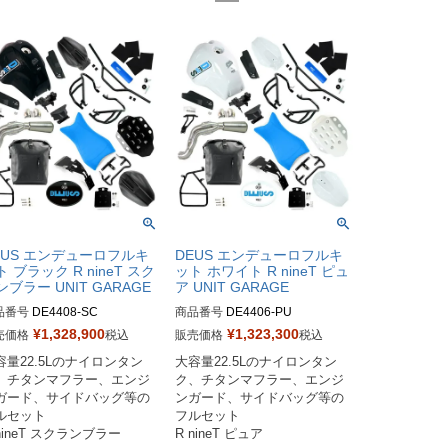
EUS エンデューロフルキ
DEUS エンデューロフルキ
ト ブラック R nineT スク
ット ホワイト R nineT ピュ
ンブラー UNIT GARAGE
ア UNIT GARAGE
品番号
DE4408-SC

商品番号
DE4406-PU

¥
1,328,900
¥
1,323,300
売価格
税込
販売価格
税込
番：DE4408

M型番：DE4406

容量22.5Lのナイロンタン
大容量22.5Lのナイロンタン
注時に車種とユーロ認証選択
発注時に車種とユーロ認証選択
、チタンマフラー、エンジ
ク、チタンマフラー、エンジ
お願いします
をお願いします
ガード、サイドバッグ等の
ンガード、サイドバッグ等の
ルセット

フルセット

nineT スクランブラー
R nineT ピュア