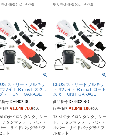
4~6週
4~6週
EUS ストリートフルキッ
DEUS ストリートフルキッ
 ホワイト R nineT スクラ
ト ホワイト R nineT ロード
ブラー UNIT GARAGE
スター UNIT GARAGE
品番号
DE4402-SC

商品番号
DE4402-RO

¥
1,046,700
¥
1,046,100
売価格
税込
販売価格
税込
番：DE4402

M型番：DE4402

8.5Lのナイロンタンク、シー
18.5Lのナイロンタンク、シー
注時に車種とユーロ認証選択
発注時に車種とユーロ認証選択
、チタンマフラー、ハンド
ト、チタンマフラー、ハンド
お願いします
をお願いします
バー、サイドバッグ等のフ
ルバー、サイドバッグ等のフ
セット

ルセット
