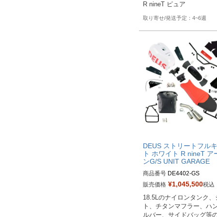
R nineT ピュア
4~6週
DEUS ストリートフル
ト ホワイト R nineT 
ンG/S UNIT GARAGE
商品番号
DE4402-GS

¥
1,045,500
販売価格
税込
M型番：DE4402

18.5Lのナイロンタンク
発注時に車種とユーロ認証
ト、チタンマフラー、ハ
をお願いします
ルバー、サイドバッグ等