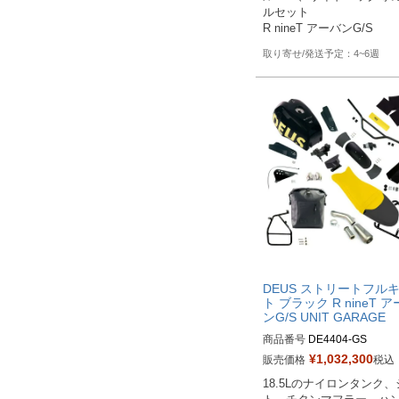
ルセット

R nineT アーバンG/S
4~6週
DEUS ストリートフル
ト ブラック R nineT 
ンG/S UNIT GARAGE
商品番号
DE4404-GS

¥
1,032,300
販売価格
税込
M型番：DE4404

18.5Lのナイロンタンク
発注時に車種とユーロ認証