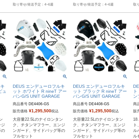
4~6週
4~6週
ルキ
DEUS エンデューロフルキ
DEUS エンデューロフルキ
D
 ピュ
ット ホワイト R nineT アー
ット ブラック R nineT アー
ト
バンG/S UNIT GARAGE
バンG/S UNIT GARAGE
ン
商品番号
DE4406-GS

商品番号
DE4408-GS

商
¥
1,295,500
¥
1,295,500
販売価格
税込
販売価格
税込
販
M型番：DE4406

M型番：DE4408

M型
ン
大容量22.5Lのナイロンタン
大容量22.5Lのナイロンタン
1
選択
発注時に車種とユーロ認証選択
発注時に車種とユーロ認証選択
発
ンジ
ク、チタンマフラー、エンジ
ク、チタンマフラー、エンジ
ト
をお願いします
をお願いします
を
等の
ンガード、サイドバッグ等の
ンガード、サイドバッグ等の
ル
フルセット

フルセット

ル