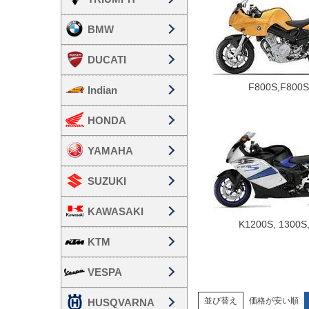
BMW
DUCATI
F800S,F800
Indian
HONDA
YAMAHA
SUZUKI
KAWASAKI
K1200S, 1300S
KTM
VESPA
並び替え
価格が安い順
HUSQVARNA