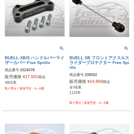
BUELL XB/S ハンドルバーライ
BUELL XB フロントアクスルス
ザーカバー Free Spirits
ライダープロテクター Free Spi
rits
商品番号
202407K

商品番号
208502

販売価格
¥
17,501
税込
販売価格
¥
19,800
税込
全XB系

4～6週
1125R

4～6週