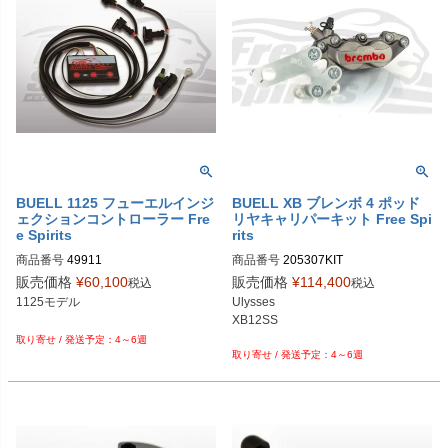
BUELL 1125 フューエルインジ
BUELL XB ブレンボ 4 ポッド
ェクションコントローラー Fre
リヤキャリパーキット Free Spi
e Spirits
rits
商品番号
49911

商品番号
205307KIT

205307 KIT	

販売価格
¥
60,100
販売価格
¥
114,400
税込
税込
1125モデル

Ulysses

XB12SS

4～6週
4～6週