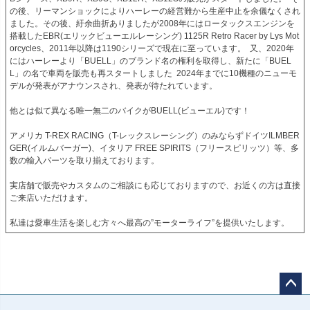
の後、リーマンショックによりハーレーの経営難から生産中止を余儀なくされ
ました。その後、紆余曲折ありましたが2008年にはロータックスエンジンを
搭載したEBR(エリックビューエルレーシング) 1125R Retro Racer by Lys Mot
orcycles、2011年以降は1190シリーズで現在に至っています。  又、2020年
にはハーレーより「BUELL」のブランド名の権利を取得し、新たに「BUEL
L」の名で車両を販売も再スタートしました  2024年までに10機種のニューモ
デルが発表がアナウンスされ、発表が待たれています。

他とは似て異なる唯一無二のバイクがBUELL(ビューエル)です！

アメリカ T-REX RACING（T-レックスレーシング）のみならずドイツILMBER
GER(イルムバーガー)、イタリア FREE SPIRITS（フリースピリッツ）等、多
数の輸入パーツを取り揃えております。

実店舗で販売やカスタムのご相談にも応じておりますので、お近くの方は直接
ご来店いただけます。

私達は愛車生活を楽しむ方々へ最高の”モーターライフ”を提供いたします。
ペー