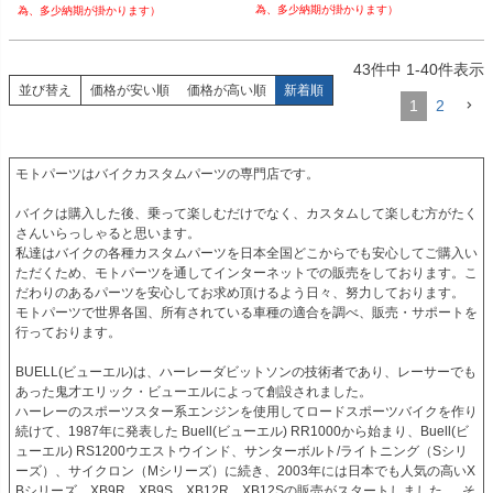
為、多少納期が掛かります）
為、多少納期が掛かります）
XB 12 Ullysses 2006-2011

1125R/CR 2008-2011
43
件中
1
-
40
件表示
並び替え
価格が安い順
価格が高い順
新着順
1
2
モトパーツはバイクカスタムパーツの専門店です。

バイクは購入した後、乗って楽しむだけでなく、カスタムして楽しむ方がたく
さんいらっしゃると思います。

私達はバイクの各種カスタムパーツを日本全国どこからでも安心してご購入い
ただくため、モトパーツを通してインターネットでの販売をしております。こ
だわりのあるパーツを安心してお求め頂けるよう日々、努力しております。

モトパーツで世界各国、所有されている車種の適合を調べ、販売・サポートを
行っております。

BUELL(ビューエル)は、ハーレーダビットソンの技術者であり、レーサーでも
あった鬼才エリック・ビューエルによって創設されました。

ハーレーのスポーツスター系エンジンを使用してロードスポーツバイクを作り
続けて、1987年に発表した Buell(ビューエル) RR1000から始まり、Buell(ビ
ューエル) RS1200ウエストウインド、サンターボルト/ライトニング（Sシリ
ーズ）、サイクロン（Mシリーズ）に続き、2003年には日本でも人気の高いX
Bシリーズ、XB9R、XB9S、XB12R、XB12Sの販売がスタートしました。  そ