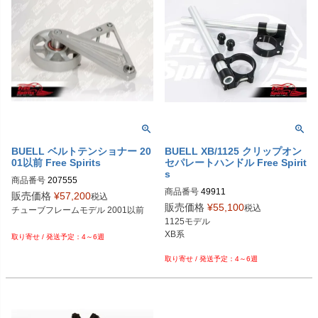
                 Orange；ORG、Sliver；S
LV,、 Titanium；TI

例：スタイル：スタンダード、レバ
ーカラー：Black、アジャスターカラ
ー：Black；LEV-B110-1-BLK-BKL
BUELL ベルトテンショナー 20
BUELL XB/1125 クリップオン
01以前 Free Spirits
セパレートハンドル Free Spirit
s
商品番号
207555

商品番号
49911

販売価格
¥
57,200
税込
販売価格
¥
55,100
税込
チューブフレームモデル 2001以前

1125モデル

XB系

4～6週
4～6週