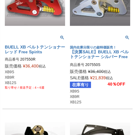
BUELL XB ベルトテンショナー
国内在庫分限りの超特価販売！
レッド Free Spirits
【決算SALE】BUELL XB ベル
トテンショナー シルバー Free
商品番号
207550R

Spirits
商品番号
207550S

販売価格
¥
36,400
税込
販売価格
¥
36,400
税込
XB9S

XB9R

SALE価格
¥
21,839
税込
XB12S

40％OFF
在庫有り
4～6週
XB9S

XB9R

XB12S
