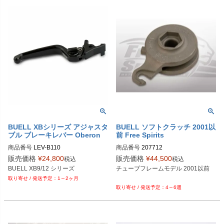
LV,、 Titanium；TI

例：スタイル：スタンダード、レバ
ーカラー：Black、アジャスターカラ
ー：Black；LEV-C120-1-BLK-BKL
BUELL XBシリーズ アジャスタ
BUELL ソフトクラッチ 2001以
ブル ブレーキレバー Oberon
前 Free Spirits
商品番号
LEV-B110

商品番号
207712

レバースタイル：Standard；1、Air
販売価格
¥
24,800
販売価格
¥
44,500
税込
税込
o；2、Custom；3

チューブフレームモデル 2001以前

レバーカラー：Black；-BLK、Blu
1～2ヶ月
e；BLU、 Gold； GLD

4～6週
                 Orange；ORG、Sliver；S
LV,、 Titanium；TI

アジャスターカラー： ：Black；-BL
K、Blue；BLU、 Gold； GLD
