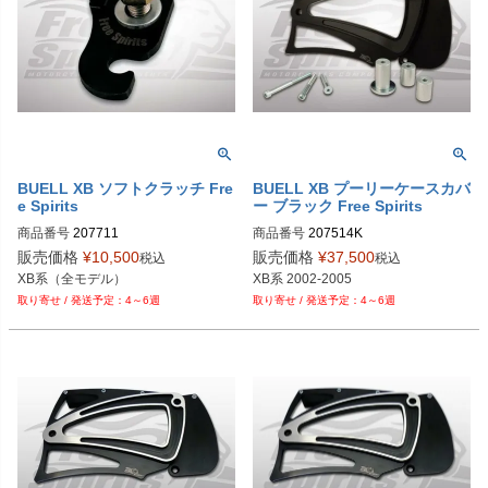
BUELL XB ソフトクラッチ Fre
BUELL XB プーリーケースカバ
e Spirits
ー ブラック Free Spirits
商品番号
207711

商品番号
207514K

販売価格
¥
10,500
販売価格
¥
37,500
税込
税込
XB系（全モデル）
XB系 2002-2005
4～6週
4～6週