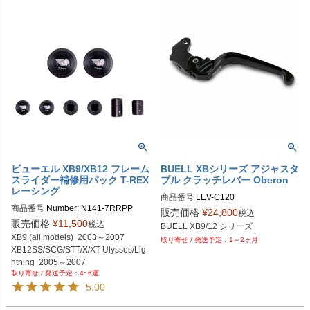
ビューエル XB9/XB12 フレーム
BUELL XBシリーズ アジャスタ
スライダー補修用パック T-REX
ブル クラッチレバー Oberon
レーシング
商品番号
LEV-C120

商品番号
Number: N141-7RRPP 

レバースタイル：Standard；1、Air
販売価格
¥
24,800
税込
M型番：Number: N141-7Replaceme
o；2、Custom；3

販売価格
¥
11,500
税込
ntPucks 

レバーカラー：Black；-BLK、Blu
XB9 (all models)  2003～2007 

1～2ヶ月
e；BLU、 Gold； GLD

XB12SS/SCG/STT/X/XT Ulysses/Lig
                 Orange；ORG、Sliver；S
htning  2005～2007 

LV,、 Titanium；TI

4~6週
アジャスターカラー： ：Black；-BL
5.00
フレームスライダー

K、Blue；BLU、 Gold； GLD

                 Orange；ORG、Sliver；S