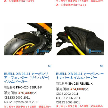
4-8週間（受注生産の
為、多少納期が掛かります）
為、多少納期が掛かります）
BUELL XB 06-11 カーボンリ
BUELL XB 06-11 カーボンシー
ア・フェンダー（リヤハガー）
トカバー S イルムバーガー
イルムバーガー
商品番号
SIA-028-RBUEL-K

商品番号
KHO-025-SSBUE-K

SIA.028.RBUEL.K	

販売価格
¥
74,000
税込
KHO.025.SSBUE.K	
販売価格
¥
76,400
税込
XB9S 2002-2011

XB12SS 2006-2011

XB9SX 2006-2011

XB 12 Ullysses 2006-2011
XB12S 2002-2011
4-8週間（受注生産の
4-8週間（受注生産の