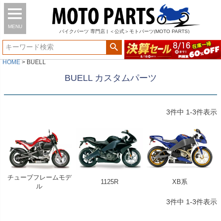
MENU
バイク
パーツ
専門店 | ＜公式＞モトパーツ(MOTO PARTS)
HOME
BUELL
BUELL カスタムパーツ
3
件中
1
-
3
件表示
チューブフレームモデ
1125R
XB系
ル
3
件中
1
-
3
件表示