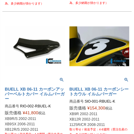
為、多少納期が掛かります）
為、多少納期が掛かります）
BUELL XB 06-11 カーボンアッ
BUELL XB 06-11 カーボンシー
パーベルトカバー イルムバーガ
トカウル イルムバーガー
ー
商品番号
SIO-001-RBUEL-K

商品番号
RIO-002-RBUEL-K

SIO.001.RBUEL.K	
販売価格
¥
154,300
税込
RIO.002.RBUEL.K	

販売価格
¥
41,800
税込
XB9R 2002-2011

XB9R/S 2002-2011

XB12R 2002-2011

XB9SX 2006-2011

XB12R/S 2002-2011
4-8週間（受注生産の