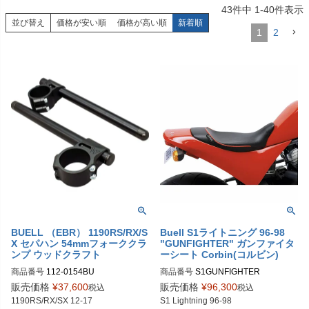
43
件中
1
-
40
件表示
並び替え
価格が安い順
価格が高い順
新着順
1
2
BUELL （EBR） 1190RS/RX/S
Buell S1ライトニング 96-98
X セパハン 54mmフォーククラ
"GUNFIGHTER" ガンファイタ
ンプ ウッドクラフト
ーシート Corbin(コルビン)
商品番号
112-0154BU

商品番号
S1GUNFIGHTER

12-0154-78BE1：STDバー、ブラッ
販売価格
¥
37,600
販売価格
¥
96,300
税込
税込
ク

Corbin品番：S1
S1 Lightning 96-98

12-0154-78SE1：STDバー、シルバ