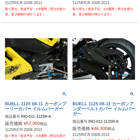
1125R/CR 2008-2011
1125R/CR 2008-2011
4-8週間（受注生産の
4-8週間（受注生産の
為、多少納期が掛かります）
為、多少納期が掛かります）
BUELL 1125 08-11 カーボンプ
BUELL 1125 08-11 カーボンア
ーリーカバー イルムバーガー
ンダーベルトカバー イルムバー
ガー
商品番号
RIO-011-1125R-K

商品番号
RIO-011-1125R-K

RIO.011.1125R.K

販売価格
¥
57,900
税込
RIO.011.1125R.K

販売価格
¥
46,300
税込
1125R/CR 2008-2011
1125R/CR 2008-2011
4-8週間（受注生産の