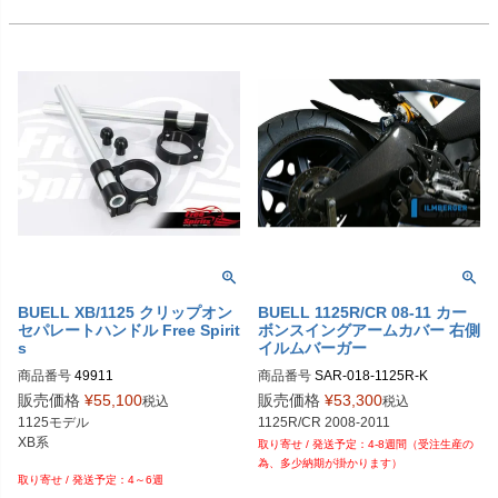
BUELL XB/1125 クリップオン
BUELL 1125R/CR 08-11 カー
セパレートハンドル Free Spirit
ボンスイングアームカバー 右側
s
イルムバーガー
商品番号
49911

商品番号
SAR-018-1125R-K

SAR.018.1125R.K	
販売価格
¥
55,100
販売価格
¥
53,300
税込
税込
1125モデル

1125R/CR 2008-2011
XB系

4-8週間（受注生産の
為、多少納期が掛かります）
4～6週