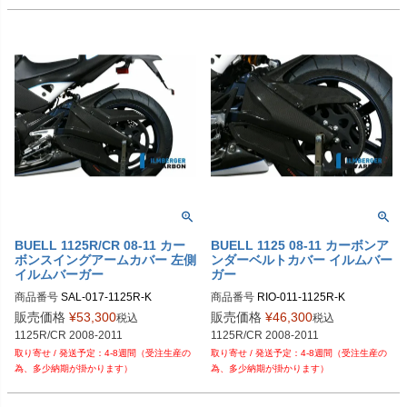
BUELL 1125R/CR 08-11 カー
BUELL 1125 08-11 カーボンア
ボンスイングアームカバー 左側
ンダーベルトカバー イルムバー
イルムバーガー
ガー
商品番号
SAL-017-1125R-K

商品番号
RIO-011-1125R-K

SAL.017.1125R.K	

RIO.011.1125R.K

販売価格
¥
53,300
販売価格
¥
46,300
税込
税込
1125R/CR 2008-2011
1125R/CR 2008-2011
4-8週間（受注生産の
4-8週間（受注生産の
為、多少納期が掛かります）
為、多少納期が掛かります）