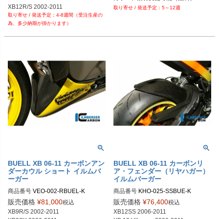
XB12R/S 2002-2011

5～12週
4-8週間（受注生産の
XB12SS 2006-2011

為、多少納期が掛かります）
XB 12 Ullysses 2006-2011
BUELL XB 06-11 カーボンアン
BUELL XB 06-11 カーボンリ
ダーカウル ショート イルムバ
ア・フェンダー（リヤハガー）
ーガー
イルムバーガー
商品番号
VEO-002-RBUEL-K

商品番号
KHO-025-SSBUE-K

VEO.002.RBUEL.K	

KHO.025.SSBUE.K	
販売価格
¥
81,000
販売価格
¥
76,400
税込
税込
XB9R/S 2002-2011

XB12SS 2006-2011
