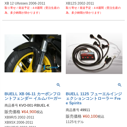
XB 12 Ullysses 2006-2011
XB12S 2002-2011
4-8週間（受注生産の
4-8週間（受注生産の
為、多少納期が掛かります）
為、多少納期が掛かります）
BUELL XB 06-11 カーボンフロ
BUELL 1125 フューエルインジ
ントフェンダー イルムバーガー
ェクションコントローラー Fre
e Spirits
商品番号
KVO-001-RBUEL-K

商品番号
49911

KVO.001.RBUEL.K	
販売価格
¥
64,900
税込
販売価格
¥
60,100
税込
XB9R/S 2002-2011

1125モデル

XB9SX 2006-2011
