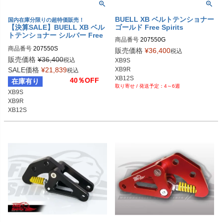
BUELL XB ベルトテンショナー
国内在庫分限りの超特価販売！
【決算SALE】BUELL XB ベル
ゴールド Free Spirits
トテンショナー シルバー Free
商品番号
207550G

Spirits
商品番号
207550S

販売価格
¥
36,400
税込
販売価格
¥
36,400
税込
XB9S

XB9R

SALE価格
¥
21,839
税込
XB12S

40％OFF
在庫有り
4～6週
XB9S

XB9R

XB12S
