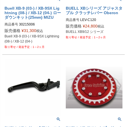
Buell XB-9 (03-) / XB-9SX Lig
BUELL XBシリーズ アジャスタ
htning (08-) / XB-12 (04-) ロー
ブル クラッチレバー Oberon
ダウンキット(25mm) MIZU
商品番号
LEV-C120

商品番号
30215006
レバースタイル：Standard；1、Air
販売価格
¥
24,800
税込
o；2、Custom；3

販売価格
¥
31,300
税込
レバーカラー：Black；-BLK、Blu
Buell XB-9 (03-) / XB-9SX Lightning 
1～2ヶ月
e；BLU、 Gold； GLD

(08-) / XB-12 (04-)
                 Orange；ORG、Sliver；S
1～2ヶ月
LV,、 Titanium；TI

アジャスターカラー： ：Black；-BL
K、Blue；BLU、 Gold； GLD

                 Orange；ORG、Sliver；S
LV,、 Titanium；TI

例：スタイル：スタンダード、レバ
ーカラー：Black、アジャスターカラ
ー：Black；LEV-C120-1-BLK-BKL