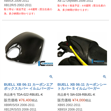
XB9SX 2006-2011

XB 12 Ullysses 2006-2011
XB12R/S 2002-2011

4-8週間（受注生産の
4-8週間（受注生産の
XB12SS 2006-2011

為、多少納期が掛かります）
為、多少納期が掛かります）
XB 12 Ullysses 2006-2011
BUELL XB 06-11 カーボンエア
BUELL XB 06-11 カーボンシー
ボックスカバー イルムバーガー
トカバー S イルムバーガー
商品番号
TDA-022-RBUEL-K

商品番号
SIA-028-RBUEL-K

SIA.028.RBUEL.K	

販売価格
¥
76,400
販売価格
¥
74,000
税込
税込
XB9R/S/SX 2006-2011

XB9S 2002-2011

XB12R/S/SS 2006-2011

XB9SX 2006-2011
