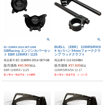
BUELL （EBR） 1190RS/RX/S
EC-1190RX-2014-SET-GBR
GBRacing エンジンカバーセッ
X セパハン 54mmフォーククラ
ト EBR 1190RX / 1125
ンプ ウッドクラフト
商品番号
EC-1190RX-2014-SET-GB
商品番号
112-0154BU

R

12-0154-78BE1：STDバー、ブラッ
販売価格
¥
40,900
販売価格
¥
37,600
税込
税込
gbr_EC-1190RX-2014-SET-GBR
ク

EBR 1190RX / 1125
12-0154-78SE1：STDバー、シルバ
4-6週間
1～2ヶ月
ー

12-0154-BXLE1：XLバー、ブラック
