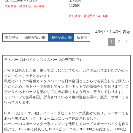
EBR 1190RX / 1125
全XB系

1125R

4-6週間
4～6週
43
件中
1
-
40
件表示
並び替え
価格が安い順
価格が高い順
新着順
1
2
モトパーツはバイクカスタムパーツの専門店です。

バイクは購入した後、乗って楽しむだけでなく、カスタムして楽しむ方がたく
さんいらっしゃると思います。

私達はバイクの各種カスタムパーツを日本全国どこからでも安心してご購入い
ただくため、モトパーツを通してインターネットでの販売をしております。こ
だわりのあるパーツを安心してお求め頂けるよう日々、努力しております。

モトパーツで世界各国、所有されている車種の適合を調べ、販売・サポートを
行っております。

BUELL(ビューエル)は、ハーレーダビットソンの技術者であり、レーサーでも
あった鬼才エリック・ビューエルによって創設されました。

ハーレーのスポーツスター系エンジンを使用してロードスポーツバイクを作り
続けて、1987年に発表した Buell(ビューエル) RR1000から始まり、Buell(ビ