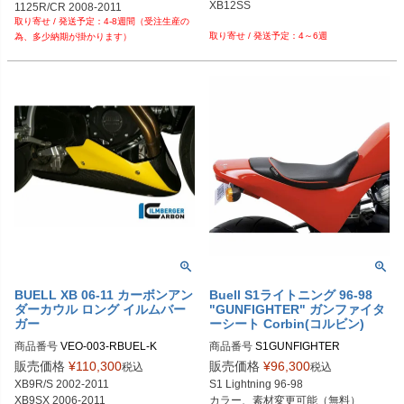
XB12SS

4-8週間（受注生産の
4～6週
為、多少納期が掛かります）
BUELL XB 06-11 カーボンアン
Buell S1ライトニング 96-98
ダーカウル ロング イルムバー
"GUNFIGHTER" ガンファイタ
ガー
ーシート Corbin(コルビン)
商品番号
VEO-003-RBUEL-K

商品番号
S1GUNFIGHTER

販売価格
¥
110,300
販売価格
¥
96,300
税込
税込
Corbin品番：S1
XB9R/S 2002-2011

S1 Lightning 96-98

XB9SX 2006-2011

カラー、素材変更可能（無料）