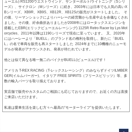
ューエル) RS1200ウエストウインド、サンターボルト/ライトニング（Sシリ
ーズ）、サイクロン（Mシリーズ）に続き、2003年には日本でも人気の高いX
Bシリーズ、XB9R、XB9S、XB12R、XB12Sの販売がスタートしました。  そ
の後、リーマンショックによりハーレーの経営難から生産中止を余儀なくされ
ました。その後、紆余曲折ありましたが2008年にはロータックスエンジンを
搭載したEBR(エリックビューエルレーシング) 1125R Retro Racer by Lys Mot
orcycles、2011年以降は1190シリーズで現在に至っています。  又、2020年
にはハーレーより「BUELL」のブランド名の権利を取得し、新たに「BUEL
L」の名で車両を販売も再スタートしました  2024年までに10機種のニューモ
デルが発表がアナウンスされ、発表が待たれています。

他とは似て異なる唯一無二のバイクがBUELL(ビューエル)です！

アメリカ T-REX RACING（T-レックスレーシング）のみならずドイツILMBER
GER(イルムバーガー)、イタリア FREE SPIRITS（フリースピリッツ）等、多
数の輸入パーツを取り揃えております。

実店舗で販売やカスタムのご相談にも応じておりますので、お近くの方は直接
ご来店いただけます。

私達は愛車生活を楽しむ方々へ最高の”モーターライフ”を提供いたします。