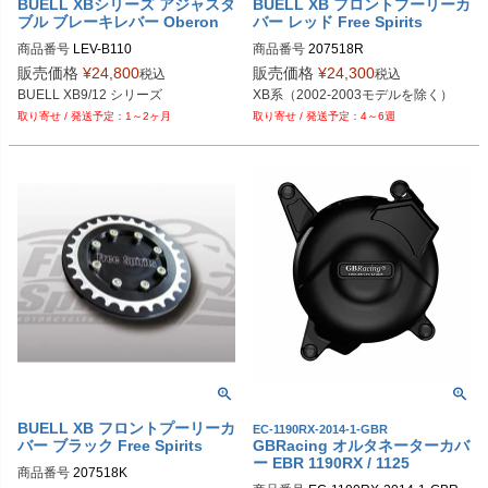
BUELL XBシリーズ アジャスタ
BUELL XB フロントプーリーカ
ブル ブレーキレバー Oberon
バー レッド Free Spirits
商品番号
LEV-B110

商品番号
207518R

レバースタイル：Standard；1、Air
販売価格
¥
24,800
販売価格
¥
24,300
税込
税込
o；2、Custom；3

XB系（2002-2003モデルを除く）
レバーカラー：Black；-BLK、Blu
1～2ヶ月
4～6週
e；BLU、 Gold； GLD

                 Orange；ORG、Sliver；S
LV,、 Titanium；TI

アジャスターカラー： ：Black；-BL
K、Blue；BLU、 Gold； GLD

                 Orange；ORG、Sliver；S
LV,、 Titanium；TI

例：スタイル：スタンダード、レバ
ーカラー：Black、アジャスターカラ
ー：Black；LEV-B110-1-BLK-BKL
BUELL XB フロントプーリーカ
EC-1190RX-2014-1-GBR
バー ブラック Free Spirits
GBRacing オルタネーターカバ
ー EBR 1190RX / 1125
商品番号
207518K
