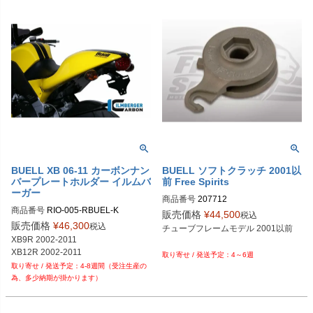
BUELL XB 06-11 カーボンナン
BUELL ソフトクラッチ 2001以
バープレートホルダー イルムバ
前 Free Spirits
ーガー
商品番号
207712

商品番号
RIO-005-RBUEL-K

販売価格
¥
44,500
税込
販売価格
¥
46,300
税込
チューブフレームモデル 2001以前

XB9R 2002-2011

4～6週
4-8週間（受注生産の
為、多少納期が掛かります）