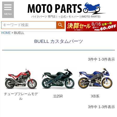
MENU
バイク
パーツ
専門店 | ＜公式＞モトパーツ(MOTO PARTS)
HOME
BUELL
BUELL カスタムパーツ
3
件中
1
-
3
件表示
チューブフレームモデ
1125R
XB系
ル
3
件中
1
-
3
件表示