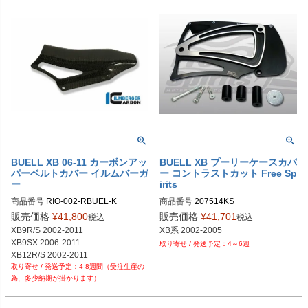
BUELL XB 06-11 カーボンアッ
BUELL XB プーリーケースカバ
パーベルトカバー イルムバーガ
ー コントラストカット Free Sp
ー
irits
商品番号
RIO-002-RBUEL-K

商品番号
207514KS

RIO.002.RBUEL.K	

販売価格
¥
41,800
販売価格
¥
41,701
税込
税込
XB9R/S 2002-2011

XB系 2002-2005
XB9SX 2006-2011

4～6週
XB12R/S 2002-2011
4-8週間（受注生産の
為、多少納期が掛かります）