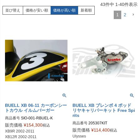
43
件中
1
-
40
件表示
並び替え
価格が安い順
価格が高い順
新着順
1
2
BUELL XB 06-11 カーボンシー
BUELL XB ブレンボ 4 ポッド
トカウル イルムバーガー
リヤキャリパーキット Free Spi
rits
商品番号
SIO-001-RBUEL-K

商品番号
205307KIT

SIO.001.RBUEL.K	
販売価格
¥
154,300
税込
205307 KIT	

販売価格
¥
114,400
税込
XB9R 2002-2011

Ulysses

XB12R 2002-2011
