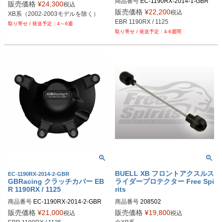
商品番号
EC-1190RX-2014-1-GBR

販売価格
¥
24,300
税込
gbr_EC-1190RX-2014-1-GBR
販売価格
¥
22,200
税込
XB系（2002-2003モデルを除く）
EBR 1190RX / 1125
4～6週
4-6週間
BUELL XB フロントアクスルス
EC-1190RX-2014-2-GBR
GBRacing クラッチカバー EB
ライダープロテクター Free Spi
R 1190RX / 1125
rits
商品番号
EC-1190RX-2014-2-GBR

商品番号
208502

gbr_EC-1190RX-2014-2-GBR
販売価格
¥
21,000
販売価格
¥
19,800
税込
税込