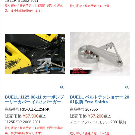
XB12R/S 2002-2011

4-8週間（受注生産の
XB12SS 2006-2011

4～6週
為、多少納期が掛かります）
XB 12 Ullysses 2006-2011

1125R/CR 2008-2011
BUELL 1125 08-11 カーボンプ
BUELL ベルトテンショナー 20
ーリーカバー イルムバーガー
01以前 Free Spirits
商品番号
RIO-011-1125R-K

商品番号
207555

RIO.011.1125R.K

販売価格
¥
57,900
販売価格
¥
57,200
税込
税込
1125R/CR 2008-2011
チューブフレームモデル 2001以前

4-8週間（受注生産の
為、多少納期が掛かります）
4～6週