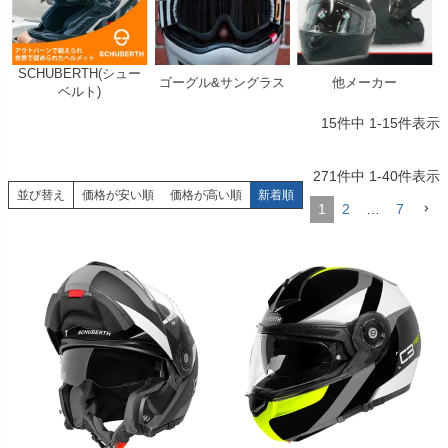
SCHUBERTH(シュー
ゴーグル&サングラス
他メーカー
ベルト)
15
件中
1
-
15
件表示
271
件中
1
-
40
件表示
並び替え
価格が安い順
価格が高い順
新着順
1
2
…
7