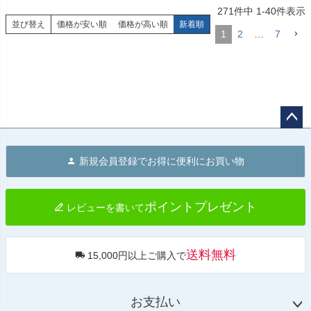
4219008360

271
件中
1
-
40
件表示
4219009360
並び替え
価格が安い順
価格が高い順
新着順
1
2
…
7
ペー
ジト
新規会員登録でお得に便利にお買い物
ップ
へ
ポイントプレゼント
レビューを書いて
送料無料
15,000円以上ご購入で
お支払い