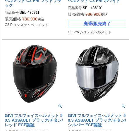
ヘルメット C3 Pro マットブラ
ヘルメット C3 Pro ホワイト
ック
商品番号
SEL-436101

商品番号
SEL-436711

XS　4361013360

販売価格
¥
86,900
税込
XS 4367113360

S　4361014360

販売価格
¥
86,900
税込
S 4367114360

廃番/販売終了
M　4361015360

C3 Pro システムヘルメット
M 4367115360

L　4361016360

C3 Pro システムヘルメット
L 4367116360

XL　4361017360

XL 4367117360

XXL　4361018360

XXL 4367118360

XXXL　4361019360
XXXL 4367119360
GIVI フルフェイスヘルメット 5
GIVI フルフェイスヘルメット 5
0.9 ASSAULT ブラック/チタン/
0.9 ASSAULT ブラック/チタン/
レッド ECE認証
シルバー ECE認証