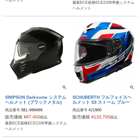
ヘルメット
最新ECE規格ECE2206準拠システム
ヘルメット
SIMPSON Darksome システム
SCHUBERTH フルフェイスヘ
ヘルメット (ブラックメタル)
ルメット S3 ストーム ブルー
商品番号
SEL-999468
商品番号
421900

4219003360

販売価格
¥
87,450
販売価格
¥
133,705
税込
税込
4219004360

最新ECE規格ECE2206準拠システム
4219005360

ヘルメット
4219006360

4219007360
