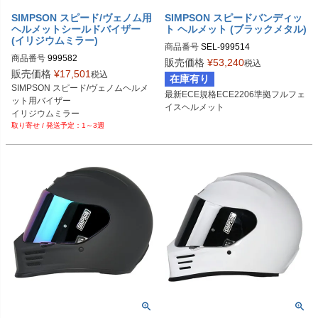
SIMPSON スピード/ヴェノム用
SIMPSON スピードバンディッ
ヘルメットシールドバイザー
ト ヘルメット (ブラックメタル)
(イリジウムミラー)
商品番号
SEL-999514
商品番号
999582
販売価格
¥
53,240
税込
販売価格
¥
17,501
税込
在庫有り
SIMPSON スピード/ヴェノムヘルメ
最新ECE規格ECE2206準拠フルフェ
ット用バイザー

イスヘルメット
イリジウムミラー
1～3週