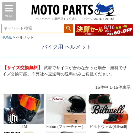
MENU
バイク
パーツ
専門店 | ＜公式＞モトパーツ(MOTO PARTS)
HOME
ヘルメット
バイク用 ヘルメット
【サイズ交換無料】
試着でサイズが合わなかった場合、無料でサ
イズ交換可能。※弊社へ返送時の送料のみご負担ください。
15
件中
1
-
15
件表示
ILM
Feture(フューチャー）
ビルトウェル(Biltwell)