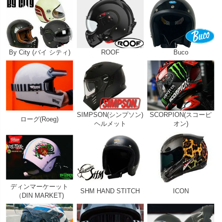
By City (バイ シティ)
ROOF
Buco
SIMPSON(シンプソン)
SCORPION(スコーピ
ローグ(Roeg)
ヘルメット
オン)
ディンマーケーット
SHM HAND STITCH
ICON
（DIN MARKET)