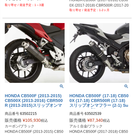
0X (2017-2018) CBR500R (2017-20
1～3週
1-2ヶ月
18)
HONDA CB500F (2013-2015)
HONDA CB500F (17-18) CB50
CB500X (2013-2016) CBR500
0X (17-18) CBR500R (17-18)
R (2013-2015)スリップオンマ
スリップオンマフラー (2-1) Su
フラー (2-1) Supersport HUR
persport ブラック HURRIC
商品番号
63502215
商品番号
63502539
RIC
販売価格
¥
105,930
販売価格
¥
87,340
税込
税込
カーボン/ブラック

アルミ合金/ブラック

HONDA CB500F (2013-2015) CB50
HONDA CB500F (2017-2018) CB50