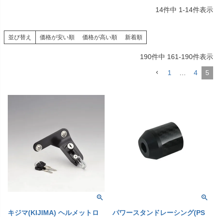
14
件中
1
-
14
件表示
並び替え
価格が安い順
価格が高い順
新着順
190
件中
161
-
190
件表示
1
…
4
5
キジマ(KIJIMA) ヘルメットロ
パワースタンドレーシング(PS