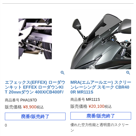
エフェックス(EFFEX) ローダウ
MRA(エムアールエー) スクリー
ンキット EFFEX ローダウンKI
ンレーシング スモーク CBR40
T 20mmダウン 400X/CB400F/
0R MR111S
CBR400R
商品番号
MR111S
商品番号
PHA197D
販売価格
¥
20,100
税込
販売価格
¥
8,900
税込
廃番/販売終了
廃番/販売終了
優れた空力性能と透明度のスクリー
0