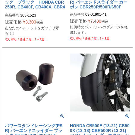
ック ブラック HONDA CBR
R) バーエンドスライダー カー
250R, CB400F, CB400X, CBR4
ボン CBR250R/500R/650F
00R
商品番号
03-01901-41

商品番号
303-1523
販売価格
¥
7,480
税込
販売価格
¥
3,300
税込
DragSpecialities型番：0634-0339
転倒時のハンドルへのダメージを軽
あなたのヘルメットをガッチリ守
る！！
1～3週
1～3週
パワースタンドレーシング(PS
HONDA CB500F (13-21) CB50
R) バーエンドスライダー ブラ
0X (13-18) CBR500R (13-21)