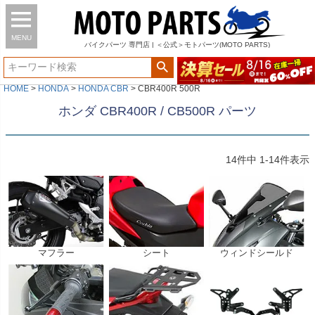
MENU
バイク
パーツ
専門店 | ＜公式＞モトパーツ(MOTO PARTS)
HOME
HONDA
HONDA CBR
CBR400R 500R
ホンダ CBR400R / CB500R パーツ
14
件中
1
-
14
件表示
マフラー
シート
ウィンドシールド