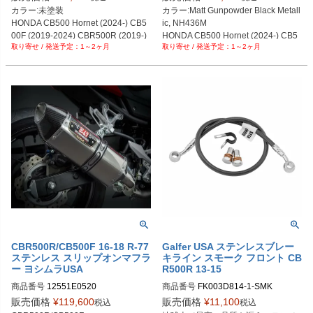
カラー:未塗装

カラー:Matt Gunpowder Black Metall
HONDA CB500 Hornet (2024-) CB5
ic, NH436M

00F (2019-2024) CBR500R (2019-)
HONDA CB500 Hornet (2024-) CB5
1～2ヶ月
1～2ヶ月
00F (2019-2021) CBR500R (2022-)
CBR500R/CB500F 16-18 R-77
Galfer USA ステンレスブレー
ステンレス スリップオンマフラ
キライン スモーク フロント CB
ー ヨシムラUSA
R500R 13-15
商品番号
12551E0520
商品番号
FK003D814-1-SMK

販売価格
¥
119,600
販売価格
¥
11,100
税込
税込
Biker's型番：206663