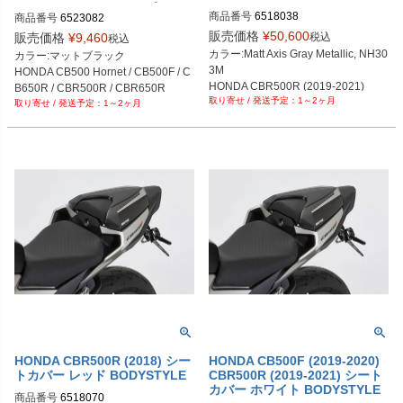
クステンション マットブラック
商品番号
6518038
商品番号
6523082
BODYSTYLE
販売価格
¥
50,600
税込
販売価格
¥
9,460
税込
カラー:Matt Axis Gray Metallic, NH30
カラー:マットブラック

3M

HONDA CB500 Hornet / CB500F / C
HONDA CBR500R (2019-2021)
B650R / CBR500R / CBR650R
1～2ヶ月
1～2ヶ月
HONDA CBR500R (2018) シー
HONDA CB500F (2019-2020)
トカバー レッド BODYSTYLE
CBR500R (2019-2021) シート
カバー ホワイト BODYSTYLE
商品番号
6518070