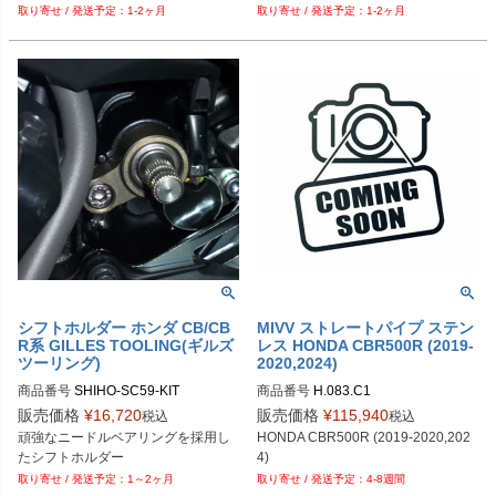
1-2ヶ月
1-2ヶ月
15)
15)
シフトホルダー ホンダ CB/CB
MIVV ストレートパイプ ステン
R系 GILLES TOOLING(ギルズ
レス HONDA CBR500R (2019-
ツーリング)
2020,2024)
商品番号
SHIHO-SC59-KIT
商品番号
H.083.C1
販売価格
¥
16,720
販売価格
¥
115,940
税込
税込
頑強なニードルベアリングを採用し
HONDA CBR500R (2019-2020,202
たシフトホルダー
4)
1～2ヶ月
4-8週間