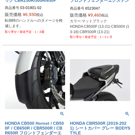
ック CBR250R/500R/650F
フロントフェンダーエクステン
ション マットブラック BODYS
商品番号
03-01901-02

商品番号
6523047
TYLE
販売価格
¥
6,930
税込
販売価格
¥
9,460
税込
DragSpecialities型番：0634-0338
転倒時のハンドルへのダメージを軽
カラー:マットブラック

HONDA CB500F (13-21) CB500X (1
3-18) CBR500R (13-21)
1～3週
1～2ヶ月
HONDA CB500 Hornet / CB50
HONDA CBR500R (2019-202
0F / CB650R / CBR500R / CB
1) シートカバー グレー BODYS
R650R フロントフェンダーエ
TYLE