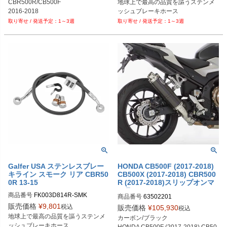
CBR500R/CB500F

地球上で最高の品質を謳うステンメ
2016-2018
ッシュブレーキホース
1～3週
1～3週
Galfer USA ステンレスブレー
HONDA CB500F (2017-2018)
キライン スモーク リア CBR50
CB500X (2017-2018) CBR500
0R 13-15
R (2017-2018)スリップオンマ
フラー (2-1) Supersport HUR
商品番号
FK003D814R-SMK

商品番号
63502201
RIC
販売価格
¥
9,801
税込
販売価格
¥
105,930
税込
Biker's型番：206697
地球上で最高の品質を謳うステンメ
カーボン/ブラック

ッシュブレーキホース
HONDA CB500F (2017-2018) CB50