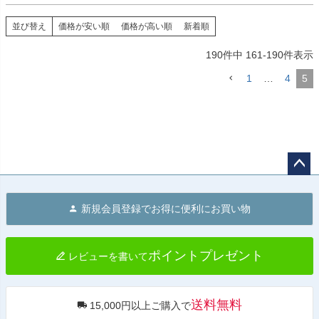
並び替え
価格が安い順
価格が高い順
新着順
190
件中
161
-
190
件表示
1
…
4
5
ペー
ジト
新規会員登録でお得に便利にお買い物
ップ
へ
ポイントプレゼント
レビューを書いて
送料無料
15,000円以上ご購入で