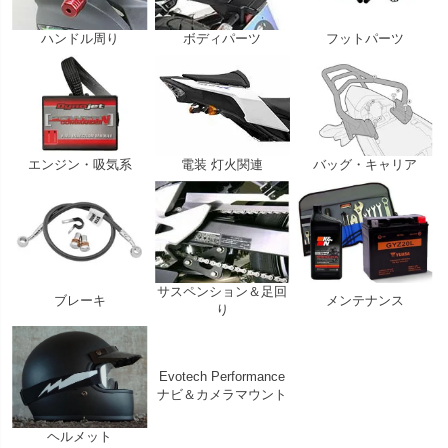
ハンドル周り
ボディパーツ
フットパーツ
エンジン・吸気系
電装 灯火関連
バッグ・キャリア
サスペンション＆足回
ブレーキ
メンテナンス
り
Evotech Performance
ナビ＆カメラマウント
ヘルメット