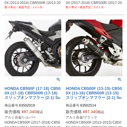
0X (2013-2016) CBR500R (2013-20
0X (2017-2018) CBR500R (2017-20
1-2ヶ月
1-2ヶ月
15)
18)
HONDA CB500F (17-18) CB50
HONDA CB500F (13-15) CB50
0X (17-18) CBR500R (17-18)
0X (13-16) CBR500R (13-15)
スリップオンマフラー (2-1) Su
スリップオンマフラー (2-1) Su
persport シルバー HURRIC
persport ブラック HURRIC
商品番号
63502019
商品番号
63502514
販売価格
¥
87,340
販売価格
¥
87,340
税込
税込
アルミ合金/シルバー

アルミ合金/ブラック

HONDA CB500F (2017-2018) CB50
HONDA CB500F (2013-2015) CB50