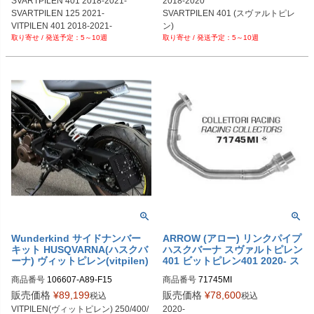
SVARTPILEN 401 2018-2021-

2018-2020

SVARTPILEN 125 2021-

SVARTPILEN 401 (スヴァルトピレ
VITPILEN 401 2018-2021-
ン) 
5～10週
5～10週
Wunderkind サイドナンバー
ARROW (アロー) リンクパイプ
キット HUSQVARNA(ハスクバ
ハスクバーナ スヴァルトピレン
ーナ) ヴィットピレン(vitpilen)
401 ビットピレン401 2020- ス
250/401/701
テンレス
商品番号
106607-A89-F15
商品番号
71745MI
販売価格
¥
89,199
販売価格
¥
78,600
税込
税込
VITPILEN(ヴィットピレン) 250/400/
2020-
