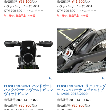
UG001+3007SX

3007SX

販売価格
¥
69,100
販売価格
¥
41,500
税込
税込
ハスクバーナ ノーデン901

ハスクバーナ ノーデン901

KTM 790-890 アドベンチャー
4~6週
4~6週
POWERBRONZE ハンドガード
POWERBRONZE リアフェンダ
ハスクバーナ スヴァルトピレン
ー ハスクバーナ スヴァルトピ
ヴィットピレン
レン401 2018-2020
商品番号
380-HU102-070
商品番号
301-HU101-670
販売価格
¥
26,900
販売価格
¥
26,900
税込
税込