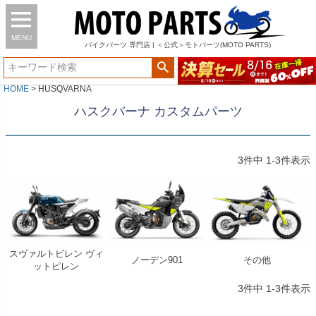
MENU
バイク
パーツ
専門店 | ＜公式＞モトパーツ(MOTO PARTS)
HOME
HUSQVARNA
ハスクバーナ カスタムパーツ
3
件中
1
-
3
件表示
スヴァルトピレン ヴィ
ノーデン901
その他
ットピレン
3
件中
1
-
3
件表示