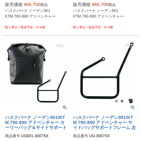
UG007BL+U000+3007SX

販売価格
¥
66,700
販売価格
¥
66,700
税込
税込
ハスクバーナ ノーデン901

ハスクバーナ ノーデン901

KTM 790-890 アドベンチャー

KTM 790-890 アドベンチャー

4~6週
4~6週
ハスクバーナ ノーデン901/KT
ハスクバーナ ノーデン901/KT
M 790-890 アドベンチャー カ
M 790-890 アドベンチャー サ
ーリーバッグ＆サイドサポート
イドバッグサポートフレーム 左
フレーム 左側キット ユニット
側 ユニットガレージ
商品番号
UG001-3007SX

商品番号
UG-3007SX

ガレージ