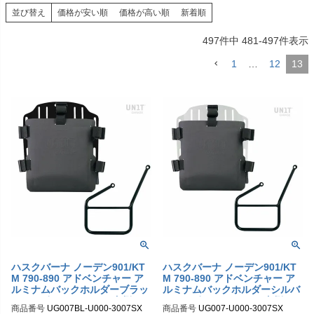
並び替え
価格が安い順
価格が高い順
新着順
497
件中
481
-
497
件表示
1
…
12
13
ハスクバーナ ノーデン901/KT
ハスクバーナ ノーデン901/KT
M 790-890 アドベンチャー ア
M 790-890 アドベンチャー ア
ルミナムバックホルダーブラッ
ルミナムバックホルダーシルバ
ク＆サポート フレーム左側キッ
ー＆サポート フレーム左側キッ
商品番号
UG007BL-U000-3007SX

商品番号
UG007-U000-3007SX

ト ユニットガレージ
ト ユニットガレージ