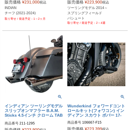
販売価格
¥
231,000
販売価格
¥
223,900
税込
税込
INDIAN

ツーリングモデル 2014～

チーフ (2021-2024)
スプリングフィールド

パシュート

1～2ヶ月
2～4週
チーフテン

チャレンジャー

インディアン ツーリングモデル
Wunderkind フォワードコント
スリップオンマフラー B.A.M.
ロールキット(フォワコン) イン
Sticks 4.5インチ クローム TAB
ディアン スカウト ボバー 17-
パフォーマンス
商品番号
106667-F15

商品番号
211-1295
wuk_106667-F15
販売価格
¥
223,399
税込
販売価格
¥
223,900
税込