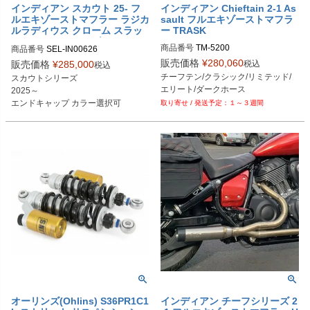
インディアン スカウト 25- フ
インディアン Chieftain 2-1 As
ルエキゾーストマフラー ラジカ
sault フルエキゾーストマフラ
ルラディウス クローム スラッ
ー TRASK
シュカット フリーダムパフォー
商品番号
TM-5200
商品番号
マンス
販売価格
¥
280,060
税込
販売価格
¥
285,000
税込
チーフテン/クラシック/リミテッド/
スカウトシリーズ

エリート/ダークホース
2025～

エンドキャップ カラー選択可
１～３週間
オーリンズ(Ohlins) S36PR1C1
インディアン チーフシリーズ 2