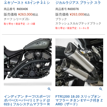
エキゾースト 4.5インチ 2-1 シ
ジカルラジアス ブラック スラ
ョーティー フリーダムパフォー
ッシュ フリーダムパフォーマン
商品番号
 IN00406
商品番号
IN00076

マンス
ス
消音バッフル：AC00171
販売価格
¥
263,000
販売価格
¥
263,000
税込
税込
チーフ シリーズ 21-
ブラック

スラッシュスカルプテッドブラック
2～3週
1～3ヶ月
インディアン チーフ/スポーツ/
FTR1200 18-20 スリップオン
ボバー/スーパー/リミテッド (2
マフラー チタン Eマーク付き Z
022-) フルシステムマフラー R
ARD（ザード）