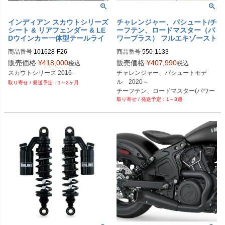
インディアン スカウトシリーズ
チャレンジャー、パシュート/チ
シート & リアフェンダー & LE
ーフテン、ロードマスター（パ
Dウインカー一体型テールライ
ワープラス） フルエキゾースト
ト ワンダーカインド
マフラー 2-1 ステンレス ブラ
商品番号
101628-F26

商品番号
550-1133
ック S&S
旧型番：106756-F26
販売価格
¥
418,000
販売価格
¥
407,990
税込
税込
スカウトシリーズ 2016-
チャレンジャー、パシュートモデ
ル　2020～

1～2ヶ月
チーフテン、ロードマスター(パワー
1～3週
プラス)　2025～