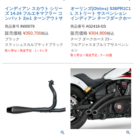
インディアン スカウト シリー
オーリンズ(Ohlins) S36PR1C1
ズ 14-24 フルエキマフラー コ
L ストリート サスペンション
ンバット 2in1 ターンアウトサ
インディアン チーフダークホー
イドダンプバンドル ブラック
ス AG2418GS イエロー（ゴー
商品番号
IN00079

商品番号
AG2418-GS

スラッシュ フリーダムパフォー
ルド）スプリング
消音バッフル：AC00222
S36PR1C1L
マンス
販売価格
¥
350,700
販売価格
¥
304,800
税込
税込
ブラック

チーフ ダークホース 23～

スラッシュスカルプテッドブラック
フルアジャスタブルリアサスペンシ
ョン

1～3ヶ月
5～10週
イエロー（ゴールド）スプリング