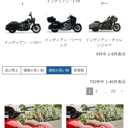
インディアン・FTR
ト
ザー
インディアン・ツーリ
インディアン・チャレ
インディアン・バガー
ング
ンジャー
6
件中
1
-
6
件表示
並び替え
価格が安い順
価格が高い順
新着順
792
件中
1
-
40
件表示
1
2
…
20