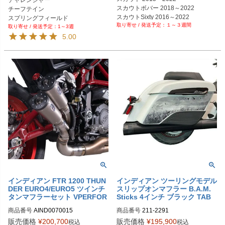
チャレンジャー

スカウトボバー 2018～2022

チーフテイン

スカウトSixty 2016～2022
スプリングフィールド

１～３週間
1～3週
ロードマスター
5.00
インディアン FTR 1200 THUN
インディアン ツーリングモデル
DER EURO4/EURO5 ツインチ
スリップオンマフラー B.A.M.
タンマフラーセット VPERFOR
Sticks 4インチ ブラック TAB
MANCE
パフォーマンス
商品番号
AIND0070015
商品番号
211-2291
販売価格
¥
200,700
販売価格
¥
195,900
税込
税込