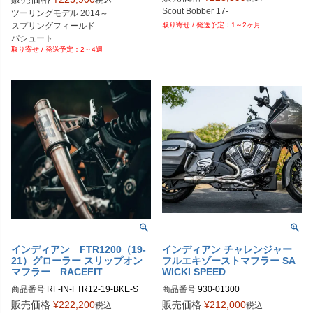
Scout Bobber 17-
ツーリングモデル 2014～

スプリングフィールド

1～2ヶ月
パシュート

2～4週
チーフテン

チャレンジャー

インディアン FTR1200（19-
インディアン チャレンジャー
21）グローラー スリップオン
フルエキゾーストマフラー SA
マフラー RACEFIT
WICKI SPEED
商品番号
RF-IN-FTR12-19-BKE-S

商品番号
930-01300

販売価格
¥
222,200
販売価格
¥
212,000
税込
税込