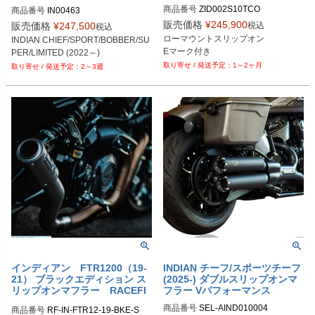
ADICAL RADIUS Freedom Per
商品番号
ZID002S10TCO
商品番号
IN00463
formnace (フリーダムパフォー
販売価格
¥
245,900
マンス)
税込
販売価格
¥
247,500
税込
ローマウントスリップオン

INDIAN CHIEF/SPORT/BOBBER/SU
Eマーク付き
PER/LIMITED (2022～)
1～2ヶ月
2～3週
インディアン FTR1200（19-
INDIAN チーフ/スポーツチーフ
21） ブラックエディション ス
(2025-) ダブルスリップオンマ
リップオンマフラー RACEFI
フラー Vパフォーマンス
T
商品番号
SEL-AIND010004
商品番号
RF-IN-FTR12-19-BKE-S
