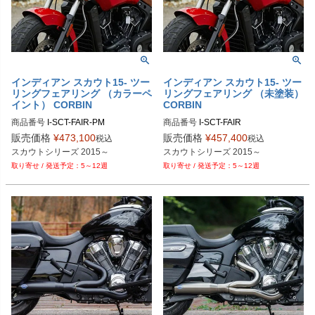
インディアン スカウト15- ツー
インディアン スカウト15- ツー
リングフェアリング （カラーペ
リングフェアリング （未塗装）
イント） CORBIN
CORBIN
商品番号
I-SCT-FAIR-PM
商品番号
I-SCT-FAIR
販売価格
¥
473,100
販売価格
¥
457,400
税込
税込
スカウトシリーズ 2015～
スカウトシリーズ 2015～
5～12週
5～12週