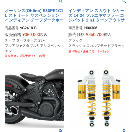
オーリンズ(Ohlins) S36PR1C1
インディアン スカウト シリー
L ストリート サスペンション
ズ 14-24 フルエキマフラー コ
インディアン チーフダークホー
ンバット 2in1 ターンアウトサ
ス AG2418 ブラックライン
イドダンプバンドル ブラック
商品番号
AG2418-BL

商品番号
IN00306

ストレート フリーダムパフォー
S36PR1C1L
消音バッフル：AC00222
マンス
販売価格
¥
360,000
販売価格
¥
350,700
税込
税込
チーフ ダークホース 23～

ブラック

フルアジャスタブルリアサスペンシ
スラッシュスカルプテッドブラック
ョン

1～3ヶ月
5～10週
ブラックライン