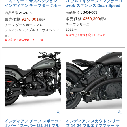
L ストリート サスペンション
-1 フルエキゾーストマフラー H
インディアン チーフダークホー
avok ステンレス Dean Speed
ス AG2418 スタンダード
商品番号
DS-04-003
商品番号
AG2418

S36PR1C1L
販売価格
¥
269,300
税込
販売価格
¥
276,001
税込
チーフシリーズ

チーフ ダークホース 23～

フルアジャスタブルリアサスペンシ
ョン

1～2ヶ月
5～10週
スタンダード
インディアン チーフ スポーツ /
インディアン スカウト シリー
ボバー / スーパー (21-26) フル
ズ 14-24 フルエキマフラー ラ