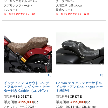
ツーリングモデル 2014～

チーフ 2022～

スプリングフィールド

人間工学に基づいた

パシュート

快適なシート

2～4週
5～12週
チーフテン

カラー、ステッチ変更可能
チャレンジャー

インディアン スカウト 25- デ
Corbin デュアルツアーサドル
ュアルツーリング シート ヒー
インディアン Challenger ヒー
ター付き Corbin（コルビン）
ト機能付
商品番号
I-S-25-DT-E
商品番号
I-CR-DT-E
販売価格
¥
195,800
販売価格
¥
195,800
税込
税込
スカウトシリーズ 2025～

2020～2021 Indian Challenger