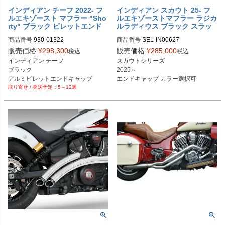
インディアン チーフ 2022- フ
インディアン スカウト 25- フ
ルエキゾースト マフラー "Sho
ルエキゾーストマフラー ラジカ
rty" ブラック ビレットエンド
ルラディウス ブラック スラッ
キャップ SAWICKI SPEED
シュカット フリーダムパフォー
商品番号
930-01322
商品番号
マンス
販売価格
¥
298,300
販売価格
¥
285,000
税込
税込
インディアン チーフ

スカウトシリーズ

ブラック

2025～

アルミビレットエンドキャップ
エンドキャップ カラー選択可
5～12週