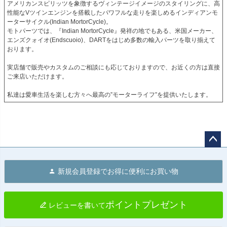
アメリカンスピリッツを象徴するヴィンテージイメージのスタイリングに、高
性能なVツインエンジンを搭載したパワフルな走りを楽しめるインディアンモ
ーターサイクル(Indian MortorCycle)。

モトパーツでは、『Indian MortorCycle』発祥の地でもある、米国メーカー、
エンズクォイオ(Endscuoio)、DARTをはじめ多数の輸入パーツを取り揃えて
おります。

実店舗で販売やカスタムのご相談にも応じておりますので、お近くの方は直接
ご来店いただけます。

私達は愛車生活を楽しむ方々へ最高の”モーターライフ”を提供いたします。
ペー
ジト
新規会員登録でお得に便利にお買い物
ップ
へ
ポイントプレゼント
レビューを書いて