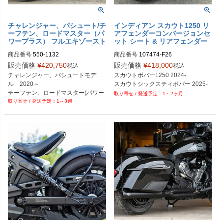
チャレンジャー、パシュート/チ
インディアン スカウト1250 リ
ーフテン、ロードマスター（パ
アフェンダーコンバージョンセ
ワープラス） フルエキゾースト
ット シート & リアフェンダー
マフラー 2-1 ステンレス ブラ
& LEDウインカー一体型テール
商品番号
550-1132
商品番号
107474-F26
ッシュ S&S
ライト ワンダーカインド
販売価格
¥
420,750
販売価格
¥
418,000
税込
税込
チャレンジャー、パシュートモデ
スカウトボバー1250 2024-

ル　2020～

スカウトシックスティボバー 2025-
チーフテン、ロードマスター(パワー
1～2ヶ月
1～3週
プラス)　2025～