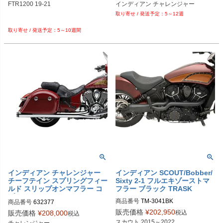
FTR1200 19-21

インディアン チャレンジャー
5～12週
5～10週間
インディアン チャレンジャー
インディアン SCOUT/Bobber/
チーフテイン スプリングフィー
Sixty 2-1 フルエキゾーストマ
ルド スリップオンマフラー コ
フラー ブラック TRASK
ブラ
商品番号
TM-3041BK
商品番号
632377

メーカー型番：5208
販売価格
¥
202,950
税込
販売価格
¥
208,000
税込
スカウト 2015～2022
