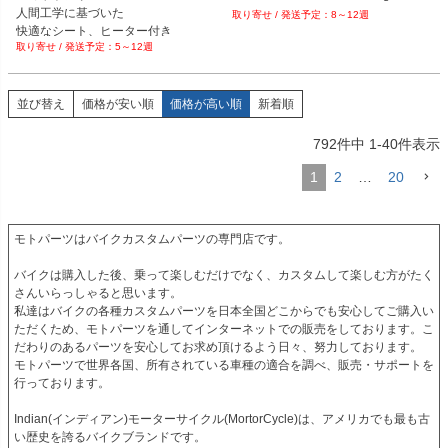
人間工学に基づいた

8～12週
快適なシート、ヒーター付き

5～12週
カラー、ステッチ変更可能
並び替え
価格が安い順
価格が高い順
新着順
792
件中
1
-
40
件表示
1
2
…
20
モトパーツはバイクカスタムパーツの専門店です。

バイクは購入した後、乗って楽しむだけでなく、カスタムして楽しむ方がたく
さんいらっしゃると思います。

私達はバイクの各種カスタムパーツを日本全国どこからでも安心してご購入い
ただくため、モトパーツを通してインターネットでの販売をしております。こ
だわりのあるパーツを安心してお求め頂けるよう日々、努力しております。

モトパーツで世界各国、所有されている車種の適合を調べ、販売・サポートを
行っております。

Indian(インディアン)モーターサイクル(MortorCycle)は、アメリカでも最も古
い歴史を誇るバイクブランドです。
