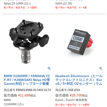
PRN015536-015554-016067-01616
PRN015536-015554-016053-01607
Ninja ZX-10RR (21-)

NAVI (22-26)

8-14

6-02

2~4週間
4～6週
ZX-10R (16-20)

KAWASAKI

PRN015536-015554-016067-01616
PRN015536-015554-016053-01607
ZX-10RR (18-20)
Z125 PRO (17-26)
8-15

6-03

PRN015536-015554-016067-01616
PRN015536-015554-016053-01607
8-16

6-04

PRN015536-015554-016067-01616
PRN015536-015554-016053-01607
8-17

6-05

PRN015536-015554-016067-01616
PRN015536-015554-016053-01607
8-18

6-06

PRN015536-015554-016067-01616
PRN015536-015554-016053-01607
8-19

6-07

PRN015536-015554-016067-01616
PRN015536-015554-016053-01607
8-20

6-08

PRN015536-015554-016067-01616
PRN015536-015554-016053-01607
8-21

6-09

PRN015536-015554-016067-01616
PRN015536-015554-016053-01607
8-22

6-10

BMW S1000RR / YAMAHA YZ
Healtech Electronics（ヒール
PRN015536-015554-016067-01616
F-R7 / KAWASAKI Ninja H2等
テックエレクトロニクス） Eur
PRN015536-015554-016053-01607
8-23

Garmin対応トップヨーク装着
o5／5+対応 O2センサー（ラム
6-11

PRN015536-015554-016067-01616
型ナビマウント Evotech Perfo
ダセンサー）エリミネーターモ
PRN015536-015554-016053-01607
商品番号
PRN014566-017403-0174
商品番号
OSE-E5A

8-24

rmance
ジュール OSE-E5A
6-12

41

HT-OSE-E5A
PRN015536-015554-016067-01616
販売価格
¥
11,699
販売価格
¥
28,700
税込
税込
PRN015536-015554-016053-01607
PRN014566-017403-017441-01

8-25

BMW

Euro5／Euro5+車両専用
6-13
PRN014566-017403-017441-02

PRN015536-015554-016067-01616
S1000RR (15-)

4～8週間