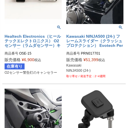
ニー

850310086：ライムグリーン、メタ
リックスパークブック
Healtech Electronics（ヒール
Kawasaki NINJA500 (24-) フ
テックエレクトロニクス） O2
レームスライダー（クラッシュ
センサー（ラムダセンサー）キ
プロテクション） Evotech Per
ャンセラー ZX-10R/Ninja250R/
formance
商品番号
OSE-15
商品番号
PRN017701

KLX230/YZF-R3/MT-03/等
PRN017701-01
販売価格
¥
6,900
販売価格
¥
51,399
税込
税込
Kawasaki

在庫有り
NINJA500 (24-)
O2センサー警告灯のキャンセラー
2~4週間