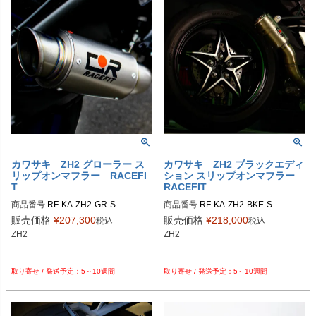
カワサキ ZH2 グローラー ス
カワサキ ZH2 ブラックエディ
リップオンマフラー RACEFI
ション スリップオンマフラー
T
RACEFIT
商品番号
RF-KA-ZH2-GR-S

商品番号
RF-KA-ZH2-BKE-S

販売価格
¥
207,300
販売価格
¥
218,000
税込
税込
ZH2

ZH2

5～10週間
5～10週間