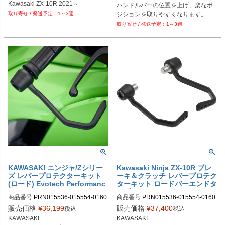
HD型番：281-0521
HD型番：281-0310
Kawasaki ZX-10R 2021～
ハンドルバーの位置を上げ、楽なポ
ジションを取りやすくなります。
1～3週
1～3週
KAWASAKI ニンジャ/Zシリー
Kawasaki Ninja ZX-10R ブレ
ズ レバープロテクターキット
ーキ＆クラッチ レバープロテク
(ロード) Evotech Performanc
ターキット ロードバーエンドタ
e
イプ Evotech Performance
商品番号
PRN015536-015554-0160
商品番号
PRN015536-015554-0160
67-016168

67-016076

販売価格
¥
36,199
販売価格
¥
37,400
税込
税込
PRN015536-015554-016067-01616
PRN015536-015554-016067-01607
KAWASAKI

KAWASAKI

8-01

6-01
