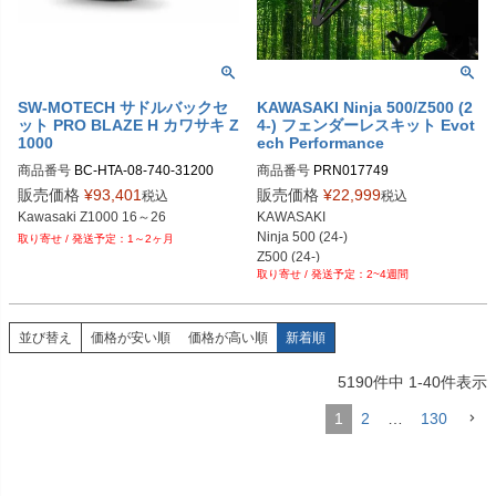
PRN015626-016647-07

PRN015626-016647-05

PRN015626-016647-13

PRN015626-016647-14

PRN015626-016647-15

PRN015626-016647-16

SW-MOTECH サドルバックセ
KAWASAKI Ninja 500/Z500 (2
ット PRO BLAZE H カワサキ Z
4-) フェンダーレスキット Evot
PRN015626-016647-17

1000
ech Performance
PRN015626-016647-18
商品番号
BC-HTA-08-740-31200

商品番号
PRN017749

BC.HTA.08.740.31200
PRN017749-01

販売価格
¥
93,401
販売価格
¥
22,999
税込
税込
PRN017749-02
Kawasaki Z1000 16～26
KAWASAKI

Ninja 500 (24-)

1～2ヶ月
Z500 (24-)
2~4週間
並び替え
価格が安い順
価格が高い順
新着順
5190
件中
1
-
40
件表示
1
2
…
130