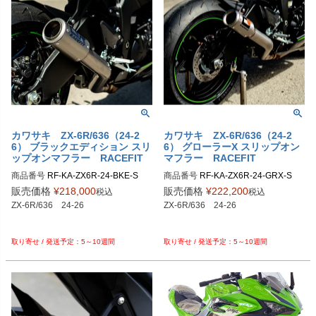
カワサキ ZX-6R/636（24-2
カワサキ ZX-6R/636（24-2
6） ブラックエディション スリ
6） グローラーX スリップオン
ップオンマフラー RACEFIT
マフラー RACEFIT
商品番号
RF-KA-ZX6R-24-BKE-S

商品番号
RF-KA-ZX6R-24-GRX-S

販売価格
¥
218,000
販売価格
¥
222,200
税込
税込
ZX-6R/636　24-26

ZX-6R/636　24-26

5～10週間
5～10週間