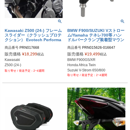
Kawasaki Z500 (24-) フレーム
BMW F900/SUZUKI Vストロー
スライダー（クラッシュプロテ
ム/Yamaha テネレ700等 ハン
クション） Evotech Performa
ドルバークランプ装着型マウン
nce
ト(Peak Design用) Evotech P
商品番号
PRN017668

商品番号
PRN015626-016647

erformance
PRN017668-01
PRN015626-016647-01

販売価格
¥
18,299
販売価格
¥
19,499
税込
税込
PRN015626-016647-02

Kawasaki

BMW F900GS/XR

PRN015626-016647-05

Z500 (24-)
Honda Africa Twin

PRN015626-016647-06

Suzuki V-Strom 650/800

2~4週間
PRN015626-016647-07

2~4週間
Yamaha Tenere700/WR125R etc,,,
PRN015626-016647-08

PRN015626-016647-09

PRN015626-016647-10

PRN015626-016647-11

PRN015626-016647-12

PRN015626-016647-01

PRN015626-016647-02

PRN015626-016647-03

PRN015626-016647-04

PRN015626-016647-06
