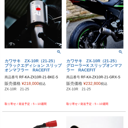
カワサキ ZX-10R（21-25）
カワサキ ZX-10R（21-25）
ブラックエディション スリップ
グローラーX スリップオンマフ
オンマフラー RACEFIT
ラー RACEFIT
商品番号
RF-KA-ZX10R-21-BKE-S

商品番号
RF-KA-ZX10R-21-GRX-S

販売価格
¥
218,000
販売価格
¥
232,800
税込
税込
ZX-10R　21-25

ZX-10R　21-25

5～10週間
5～10週間