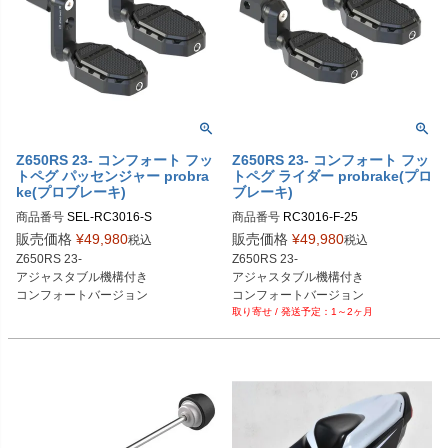
Z650RS 23- コンフォート フッ
Z650RS 23- コンフォート フッ
トペグ パッセンジャー probra
トペグ ライダー probrake(プロ
ke(プロブレーキ)
ブレーキ)
商品番号
SEL-RC3016-S

商品番号
RC3016-F-25

25mm：RC3016-S-25

販売価格
¥
49,980
販売価格
¥
49,980
税込
税込
30-50mm：RC3016-S-30-50

RC3016

Z650RS 23-

Z650RS 23-

Ausleger：25mm

アジャスタブル機構付き

アジャスタブル機構付き

RC3016-S-25

コンフォートバージョン
コンフォートバージョン
Ausleger：25mm

1～2ヶ月
Position：Sozius

RC3016-S-30-50

Ausleger：30-50mm

Position：Sozius