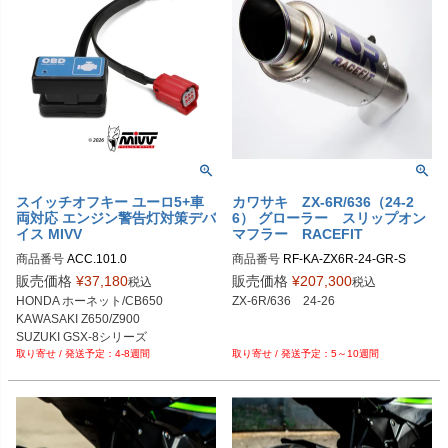
スイッチオフキー ユーロ5+車
カワサキ ZX-6R/636（24-2
両対応 エンジン警告灯対策デバ
6） グローラー スリップオン
イス MIVV
マフラー RACEFIT
商品番号
ACC.101.0

商品番号
RF-KA-ZX6R-24-GR-S

WRS
販売価格
¥
37,180
販売価格
¥
207,300
税込
税込
HONDA ホーネット/CB650

ZX-6R/636　24-26

KAWASAKI Z650/Z900

SUZUKI GSX-8シリーズ

4-8週間
5～10週間
YAMAHA MT-09-XSR900

KTM 125/390 DUKE

TRIUMPH トライデント等