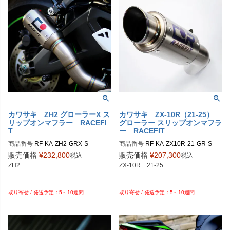
カワサキ ZH2 グローラーX ス
カワサキ ZX-10R（21-25）
リップオンマフラー RACEFI
グローラー スリップオンマフラ
T
ー RACEFIT
商品番号
RF-KA-ZH2-GRX-S

商品番号
RF-KA-ZX10R-21-GR-S

販売価格
¥
232,800
販売価格
¥
207,300
税込
税込
ZH2

ZX-10R　21-25

5～10週間
5～10週間