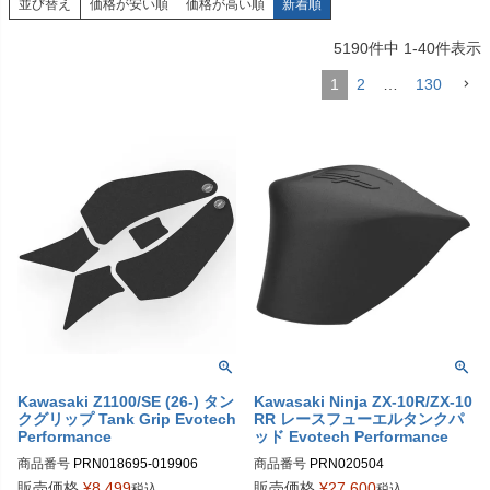
並び替え
価格が安い順
価格が高い順
新着順
5190
件中
1
-
40
件表示
1
2
…
130
Kawasaki Z1100/SE (26-) タン
Kawasaki Ninja ZX-10R/ZX-10
クグリップ Tank Grip Evotech
RR レースフューエルタンクパ
Performance
ッド Evotech Performance
商品番号
PRN018695-019906

商品番号
PRN020504

PRN018695-019906-01

PRN020504-01

販売価格
¥
8,499
販売価格
¥
27,600
税込
税込