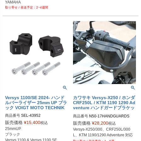
PRN014566-017403-017441-03

8-26

YAMAHA

PRN014566-017403-017441-04

PRN015536-015554-016067-01616
2~4週間
YZF-R7 (26-)

PRN014566-017403-017441-05

8-27

KAWASAKI

PRN014566-017403-017441-06
PRN015536-015554-016067-01616
Ninja H2 SX SE (22-)

8-28

ZZR1400 (14-020)
PRN015536-015554-016067-01616
8-29

PRN015536-015554-016067-01616
8-30

PRN015536-015554-016067-01616
8-31

PRN015536-015554-016067-01616
8-32

PRN015536-015554-016067-01616
8-33

PRN015536-015554-016067-01616
8-34

Versys 1100/SE 2024- ハンド
カワサキ Versys-X250 / ホンダ
PRN015536-015554-016067-01616
ルバーライザー 25mm UP ブラ
CRF250L / KTM 1190 1290 Ad
8-35

ック VOIGT MOTO TECHNIK
venture ハンドガードブラケッ
PRN015536-015554-016067-01616
ト T-Rex Racing
8-36

商品番号
SEL-43952

商品番号
N50-17HANDGUARDS
PRN015536-015554-016067-01616
43952　ナビホルダーなし

販売価格
¥
15,400
税込
販売価格
¥
28,200
税込
8-37

43953　ナビホルダーあり
25mmUP

Versys-X250/300、CRF250L/300
PRN015536-015554-016067-01616
ブラック

L、KTM 1190/1290 Adventure 対応
8-38

Versys 1100 & Versys 1100 SE