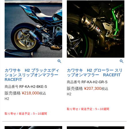
8-51

PRN015536-015554-016067-01616
8-52

PRN015536-015554-016067-01616
8-53

PRN015536-015554-016067-01616
8-54

PRN015536-015554-016067-01616
8-55

PRN015536-015554-016067-01616
8-56

PRN015536-015554-016067-01616
8-57

PRN015536-015554-016067-01616
カワサキ H2 ブラックエディ
カワサキ H2 グローラー スリ
ション スリップオンマフラー
ップオンマフラー RACEFIT
8-58

RACEFIT
PRN015536-015554-016067-01616
商品番号
RF-KA-H2-GR-S

8-59

商品番号
RF-KA-H2-BKE-S

販売価格
¥
207,300
税込
PRN015536-015554-016067-01616
販売価格
¥
218,000
税込
H2

8-60

H2

PRN015536-015554-016067-01616
8-61
5～10週間
5～10週間