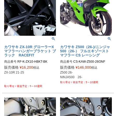
カワサキ ZX-10R グローラーX
カワサキ Z500（26-)/ニンジャ
マフラーハンガーブラケット ブ
500（26-） フルエキゾースト
ラック RACEFIT
マフラー CS レーシング
商品番号
RF-K-ZX10-HBKT-BK

商品番号
CS-KAW-Z500-26ONF

販売価格
¥
16,200
販売価格
¥
146,000
税込
税込
ZX-10R 21-25

Z500 26-

5～10週間
5～10週間