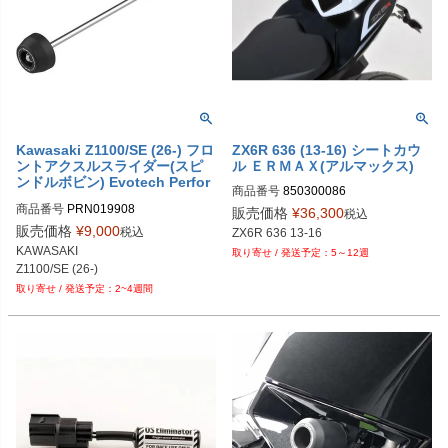
Kawasaki Z1100/SE (26-) フロ
ZX6R 636 (13-16) シートカウ
ントアクスルスライダー(スピ
ル ＥＲＭＡＸ(アルマックス)
ンドルボビン) Evotech Perfor
商品番号
850300086

mance
850300086：未塗装

商品番号
PRN019908

販売価格
¥
36,300
税込
850312086：パールクリスタルホワ
PRN019908-02

販売価格
¥
9,000
税込
ZX6R 636 13-16
イト

PRN019908-03
KAWASAKI

5～12週
850309086:ニューパールフラットホ
Z1100/SE (26-)
ワイト

2~4週間
8503k4086:メタリック マットカーボ
ングレイ

850367086:メタリックスパークブラ
ック

850373086：フラットエボニー

850306086：エボニー、メタリック
マットカーボングレイ

850342086：ライムグリーン

850311086：ライムグリーン、エボ