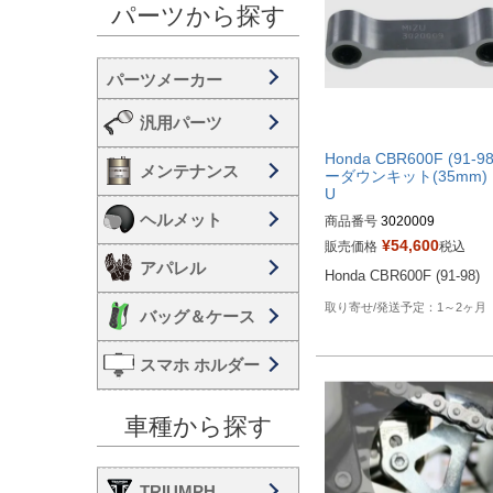
パーツから探す
汎用パーツ
Honda CBR600F (91-9
メンテナンス
ーダウンキット(35mm) 
U
ヘルメット
商品番号
3020009
¥
54,600
販売価格
税込
アパレル
Honda CBR600F (91-98)
1～2ヶ月
バッグ＆ケース
スマホ ホルダー
車種から探す
TRIUMPH