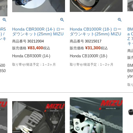
BR5
Honda CBR300R (14-) ロー
Honda CB1000R (18-) ロー
BM
) /
ダウンキット(25mm) MIZU
ダウンキット(25mm) MIZU
a 
ウンキ
Z 
商品番号
30212004
商品番号
30215017
キッ
¥
83,400
¥
31,300
販売価格
税込
販売価格
税込
商
Honda CBR300R (14-)
Honda CB1000R (18-)
販
1～2ヶ月
1～2ヶ月
500
BM
CB50
B65
ybr