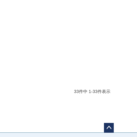
33
件中
1
-
33
件表示
ペー