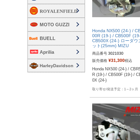
MOTO GUZZI
Honda NX500 (24-) / C
00R (19-) / CB500F (19-
BUELL
CB500X (24-) ローダ
ット(25mm) MIZU
Aprilia
商品番号
3021030
¥
31,300
販売価格
税込
HarleyDavidson
Honda NX500 (24-) / CBR
R (19-) / CB500F (19-) / 
0X (24-)
1～2ヶ月