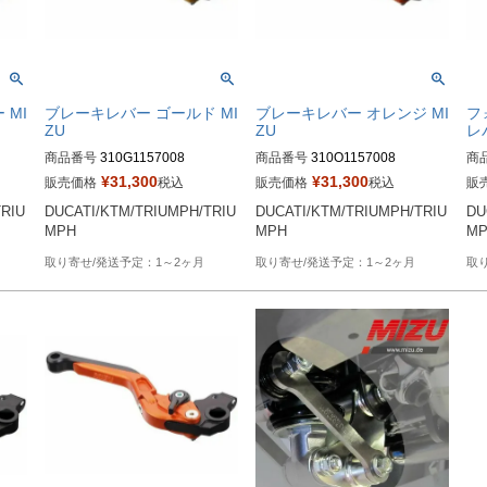
 MI
ブレーキレバー ゴールド MI
ブレーキレバー オレンジ MI
フ
ZU
ZU
レ
商品番号
310G1157008
商品番号
310O1157008
商
¥
31,300
¥
31,300
販売価格
税込
販売価格
税込
販
TRIU
DUCATI/KTM/TRIUMPH/TRIU
DUCATI/KTM/TRIUMPH/TRIU
DU
MPH
MPH
M
1～2ヶ月
1～2ヶ月