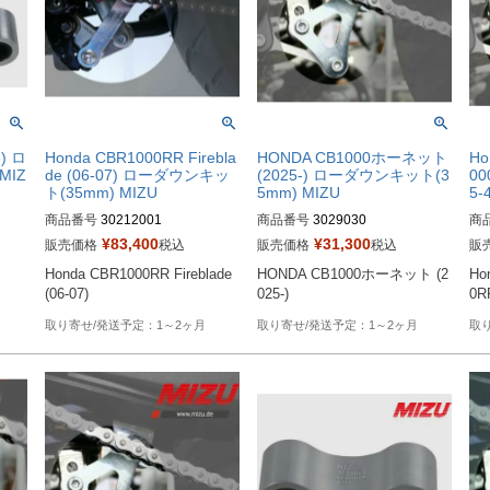
8) ロ
Honda CBR1000RR Firebla
HONDA CB1000ホーネット
Ho
MIZ
de (06-07) ローダウンキッ
(2025-) ローダウンキット(3
0
ト(35mm) MIZU
5mm) MIZU
5-
商品番号
30212001
商品番号
3029030
商
¥
83,400
¥
31,300
販売価格
税込
販売価格
税込
販
Honda CBR1000RR Fireblade 
HONDA CB1000ホーネット (2
Ho
(06-07)
025-)
0R
1～2ヶ月
1～2ヶ月