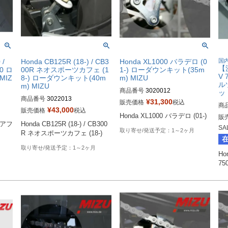
/
Honda CB125R (18-) / CB3
Honda XL1000 バラデロ (0
国
【決
0 ロ
00R ネオスポーツカフェ (1
1-) ローダウンキット(35m
V 
MIZ
8-) ローダウンキット(40m
m) MIZU
ル
m) MIZU
商品番号
3020012
ット
商品番号
3022013
¥
31,300
販売価格
税込
商
¥
43,000
販売価格
税込
Honda XL1000 バラデロ (01-)
販
 アフ
Honda CB125R (18-) / CB300
SA
1～2ヶ月
R ネオスポーツカフェ (18-)
1～2ヶ月
Hon
75