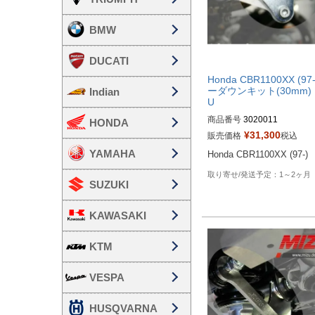
BMW
DUCATI
Honda CBR1100XX (97
ーダウンキット(30mm) 
Indian
U
商品番号
3020011
HONDA
¥
31,300
販売価格
税込
YAMAHA
Honda CBR1100XX (97-)
1～2ヶ月
SUZUKI
KAWASAKI
KTM
VESPA
HUSQVARNA