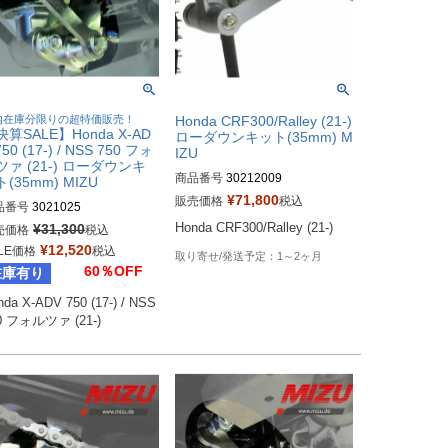
内在庫分限りの超特価販売！
Honda CRF300/Ralley (21-)
算SALE】Honda X-AD
ローダウンキット(35mm) M
750 (17-) / NSS 750 フォ
IZU
ツァ (21-) ローダウンキ
商品番号
30212009
(35mm) MIZU
¥
71,800
販売価格
税込
品番号
3021025
¥
31,300
Honda CRF300/Ralley (21-)
売価格
税込
¥
12,520
LE価格
税込
1～2ヶ月
60％OFF
在庫有り
da X-ADV 750 (17-) / NSS 
0 フォルツァ (21-)