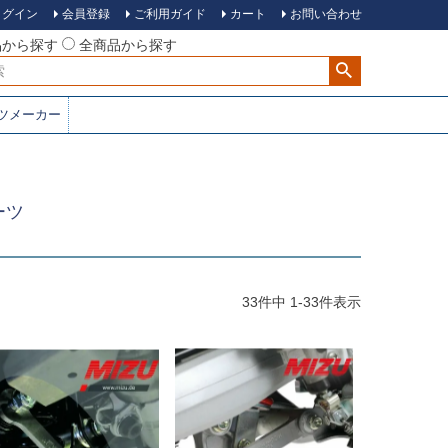
ログイン
会員登録
ご利用ガイド
カート
お問い合わせ
品から探す
全商品から探す
ツメーカー
ーツ
33
件中
1
-
33
件表示