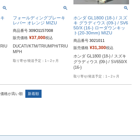
ーキ
フォールディングブレーキ
ホンダ GL1800 (18-) / スズ
レバー オレンジ MIZU
キ グラディウス (09-) / SV6
50/X (16-) ローダウンキッ
商品番号
309O1157008
ト(20-30mm) MIZU
¥
37,000
販売価格
税込
商品番号
3021011

TRIU
DUCATI/KTM/TRIUMPH/TRIU
メーカーサイト：

¥
31,300
販売価格
税込
MPH
https://mizushop.de/en/MIZU-low
ホンダ GL1800 (18-) / スズキ 
ering-kit/3021011
1～2ヶ月
グラディウス (09-) / SV650/X 
(16-)
1～2ヶ月
価格が高い順
新着順