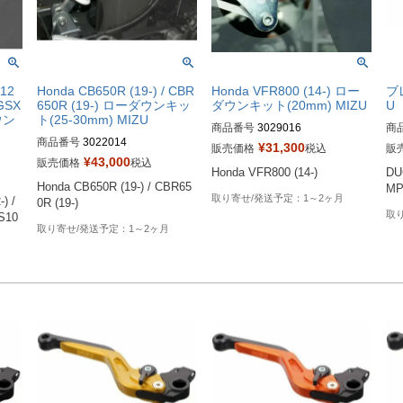
12
Honda CB650R (19-) / CBR
Honda VFR800 (14-) ロー
ブ
 GSX
650R (19-) ローダウンキッ
ダウンキット(20mm) MIZU
U
ウン
ト(25-30mm) MIZU
商品番号
3029016
商
商品番号
3022014
¥
31,300
販売価格
税込
販
¥
43,000
販売価格
税込
Honda VFR800 (14-)
DU
Honda CB650R (19-) / CBR65
M
1～2ヶ月
 / 
0R (19-)
S10
1～2ヶ月