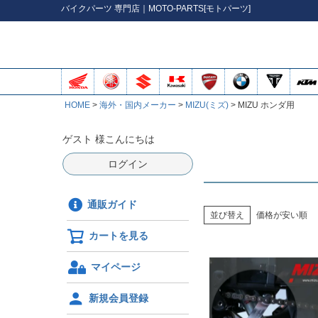
バイク
パーツ
専門店｜MOTO-PARTS[モトパーツ]
HOME
海外・国内メーカー
MIZU(ミズ)
MIZU ホンダ用
ゲスト 様こんにちは
ログイン
通販ガイド
並び替え
価格が安い順
カートを見る
マイページ
新規会員登録