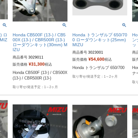
-) ロ
Honda CB500F (13-) / CB5
Honda トランザルプ 650/70
Ho
MIZ
00X (13-) / CBR500R (13-)
0 ローダウンキット(25mm)
ン
ローダウンキット(30mm) M
MIZU
ット
IZU
商品番号
3023001
商
商品番号
3029011
¥
54,600
販売価格
税込
販
¥
31,300
販売価格
税込
Honda トランザルプ 650/700
Ho
Honda CB500F (13-) / CB500X 
ナー
1～2ヶ月
(13-) / CBR500R (13-)
1～2ヶ月