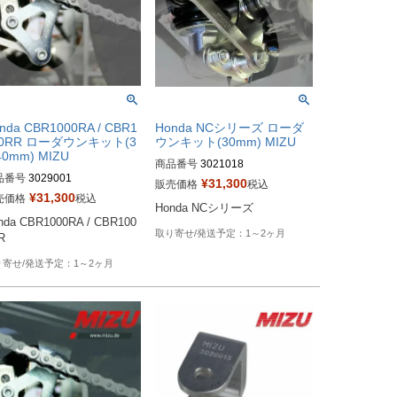
nda CBR1000RA / CBR1
Honda NCシリーズ ローダ
00RR ローダウンキット(3
ウンキット(30mm) MIZU
40mm) MIZU
商品番号
3021018
品番号
3029001
¥
31,300
販売価格
税込
¥
31,300
売価格
税込
Honda NCシリーズ
nda CBR1000RA / CBR100
1～2ヶ月
R
1～2ヶ月