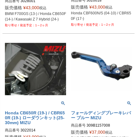
商品番号
3020018
商品番号
3028001
販売価格
¥
43,000
税込
販売価格
¥
43,000
税込
Honda CBF600N/S (04-10) / CBR65
BMW F700GS (13-) / Honda CB650F 
0F (17-)
(14-) / Kawasaki Z 7 Hybrid (24-)
1～2ヶ月
1～2ヶ月
Honda CB650R (19-) / CBR65
フォールディングブレーキレバ
0R (19-) ローダウンキット(25-
ー ブルー MIZU
30mm) MIZU
商品番号
309B1157008
商品番号
3022014
販売価格
¥
37,000
税込
販売価格
¥
43,000