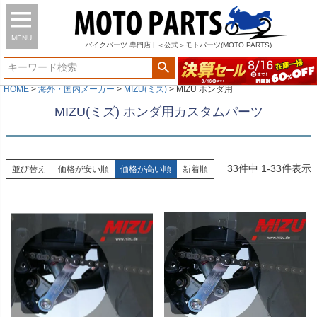
MENU
バイク
パーツ
専門店 | ＜公式＞モトパーツ(MOTO PARTS)
HOME
海外・国内メーカー
MIZU(ミズ)
MIZU ホンダ用
MIZU(ミズ) ホンダ用カスタムパーツ
33
件中
1
-
33
件表示
並び替え
価格が安い順
価格が高い順
新着順