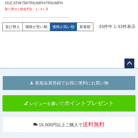
DUCATI/KTM/TRIUMPH/TRIUMPH
1～2ヶ月
33
件中
1
-
33
件表示
並び替え
価格が安い順
価格が高い順
新着順
ペー
ジト
新規会員登録でお得に便利にお買い物
ップ
へ
ポイントプレゼント
レビューを書いて
送料無料
15,000円以上ご購入で