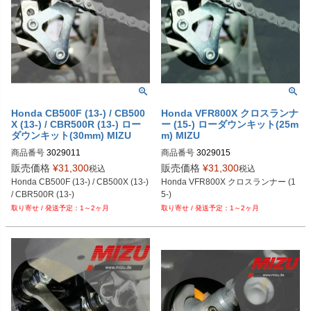
Honda CB500F (13-) / CB500
Honda VFR800X クロスランナ
X (13-) / CBR500R (13-) ロー
ー (15-) ローダウンキット(25m
ダウンキット(30mm) MIZU
m) MIZU
商品番号
3029011
商品番号
3029015
販売価格
¥
31,300
販売価格
¥
31,300
税込
税込
Honda CB500F (13-) / CB500X (13-) 
Honda VFR800X クロスランナー (1
/ CBR500R (13-)
5-)
1～2ヶ月
1～2ヶ月