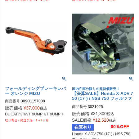
フォールディングブレーキレバ
国内在庫分限りの超特価販売！
ー オレンジ MIZU
【決算SALE】Honda X-ADV 7
50 (17-) / NSS 750 フォルツァ
商品番号
309O1157008
(21-) ローダウンキット(35mm)
商品番号
3021025
販売価格
¥
37,000
MIZU
税込
販売価格
¥
31,300
税込
DUCATI/KTM/TRIUMPH/TRIUMPH
SALE価格
¥
12,520
税込
1～2ヶ月
60％OFF
在庫有り
Honda X-ADV 750 (17-) / NSS 750 