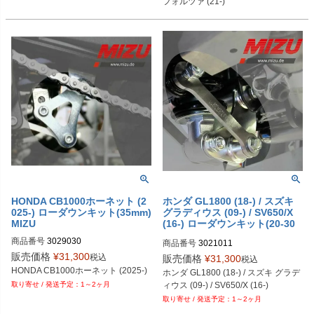
フォルツァ (21-)
HONDA CB1000ホーネット (2
ホンダ GL1800 (18-) / スズキ
025-) ローダウンキット(35mm)
グラディウス (09-) / SV650/X
MIZU
(16-) ローダウンキット(20-30
mm) MIZU
商品番号
3029030
商品番号
3021011

メーカーサイト：

販売価格
¥
31,300
税込
販売価格
¥
31,300
税込
https://mizushop.de/en/MIZU-lowerin
HONDA CB1000ホーネット (2025-)
ホンダ GL1800 (18-) / スズキ グラデ
g-kit/3021011
ィウス (09-) / SV650/X (16-)
1～2ヶ月
1～2ヶ月