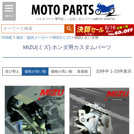
MENU
バイク
パーツ
専門店 | ＜公式＞モトパーツ(MOTO PARTS)
HOME
海外・国内メーカー
MIZU(ミズ)
MIZU ホンダ用
MIZU(ミズ) ホンダ用カスタムパーツ
33
件中
1
-
33
件表示
並び替え
価格が安い順
価格が高い順
新着順