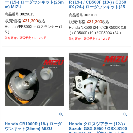
ー (15-) ローダウンキット(25m
R (19-) / CB500F (19-) / CB50
m) MIZU
0X (24-) ローダウンキット(25
mm) MIZU
商品番号
3029015
商品番号
3021030
販売価格
¥
31,300
税込
販売価格
¥
31,300
税込
Honda VFR800X クロスランナー (1
Honda NX500 (24-) / CBR500R (19
5-)
-) / CB500F (19-) / CB500X (24-)
1～2ヶ月
1～2ヶ月
Honda CB1000R (18-) ローダ
Honda クロスツアラー (12-) /
ウンキット(25mm) MIZU
Suzuki GSX-S950 / GSX-S100