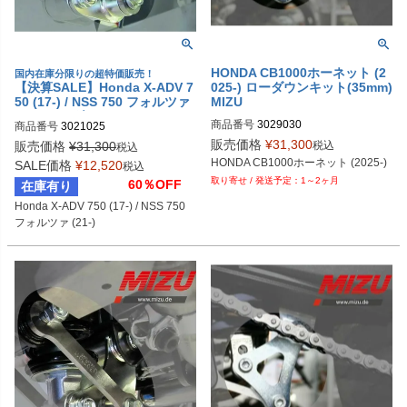
HONDA CB1000ホーネット (2
国内在庫分限りの超特価販売！
【決算SALE】Honda X-ADV 7
025-) ローダウンキット(35mm)
50 (17-) / NSS 750 フォルツァ
MIZU
(21-) ローダウンキット(35mm)
商品番号
3029030
商品番号
3021025
MIZU
販売価格
¥
31,300
税込
販売価格
¥
31,300
税込
HONDA CB1000ホーネット (2025-)
SALE価格
¥
12,520
税込
1～2ヶ月
60％OFF
在庫有り
Honda X-ADV 750 (17-) / NSS 750 
フォルツァ (21-)