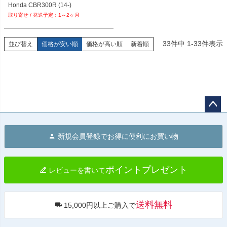
Honda CBR300R (14-)
1～2ヶ月
33
件中
1
-
33
件表示
並び替え
価格が安い順
価格が高い順
新着順
ペー
ジト
新規会員登録でお得に便利にお買い物
ップ
へ
ポイントプレゼント
レビューを書いて
送料無料
15,000円以上ご購入で