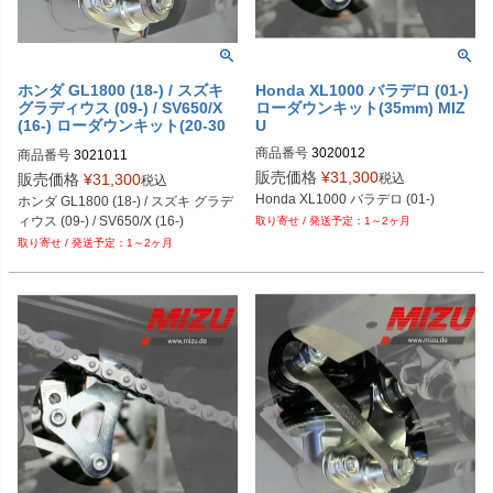
ホンダ GL1800 (18-) / スズキ
Honda XL1000 バラデロ (01-)
グラディウス (09-) / SV650/X
ローダウンキット(35mm) MIZ
(16-) ローダウンキット(20-30
U
mm) MIZU
商品番号
3020012
商品番号
3021011

メーカーサイト：

販売価格
¥
31,300
税込
販売価格
¥
31,300
税込
https://mizushop.de/en/MIZU-lowerin
Honda XL1000 バラデロ (01-)
ホンダ GL1800 (18-) / スズキ グラデ
g-kit/3021011
ィウス (09-) / SV650/X (16-)
1～2ヶ月
1～2ヶ月