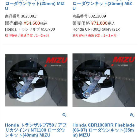
ローダウンキット(25mm) MIZ
ローダウンキット(35mm) MIZ
U
U
商品番号
3023001
商品番号
30212009
販売価格
¥
54,600
販売価格
¥
71,800
税込
税込
Honda トランザルプ 650/700
Honda CRF300/Ralley (21-)
1～2ヶ月
1～2ヶ月
Honda トランザルプ750 / アフ
Honda CBR1000RR Fireblade
リカツイン / NT1100 ローダウ
(06-07) ローダウンキット(35m
ンキット(40mm) MIZU
m) MIZU