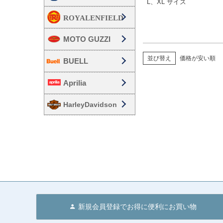
L、XL サイズ
GFD026

Buco（ブコ）
MOTO GUZZI
並び替え
価格が安い順
BUELL
Aprilia
HarleyDavidson
新規会員登録でお得に便利にお買い物