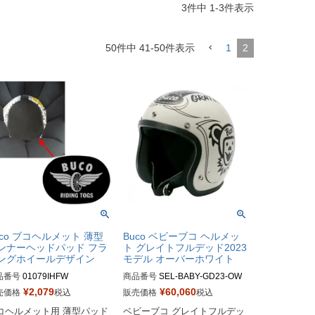
3
件中
1
-
3
件表示
50
件中
41
-
50
件表示
1
2
uco ブコヘルメット 薄型
Buco ベビーブコ ヘルメッ
ンナーヘッドパッド フラ
ト グレイトフルデッド2023
ングホイールデザイン
モデル オーバーホワイト
品番号
01079IHFW

商品番号
SEL-BABY-GD23-OW

¥
2,079
¥
60,060
売価格
税込
販売価格
税込
co（ブコ）
SMサイズ商品コード：0107BB
コヘルメット用 薄型パッド
ベビーブコ グレイトフルデッ
CGFD3013
