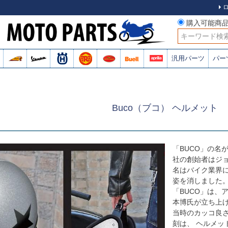
購入可能商
検索
汎用パーツ
パー
Buco（ブコ） ヘルメット
「BUCO」の名
社の創始者はジョ
名はバイク業界に
姿を消しました。
「BUCO」は、
本博氏が立ち上
当時のカッコ良
刻は、 ヘルメ