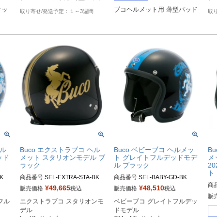
クッ
ブコヘルメット用 薄型パッド
１～3週間
ヘル
Buco エクストラブコ ヘル
Buco ベビーブコ ヘルメッ
B
ッド
メット スタリオンモデル ブ
ト グレイトフルデッドモデ
メ
ラック
ル ブラック
2
ト
K

商品番号
SEL-EXTRA-STA-BK

商品番号
SEL-BABY-GD-BK

商
¥
49,665
¥
48,510
販売価格
税込
販売価格
税込
BCG
Lサイズ商品コード：0107EBCS
SMサイズ商品コード：0107BB
販
フル
エクストラブコ スタリオンモ
ベビーブコ グレイトフルデッ
L
T025

CGFD023

デル

ドモデル

FD3
EBC
XLサイズ商品コード：0107EBC
MLサイズ商品コード：0107BBC