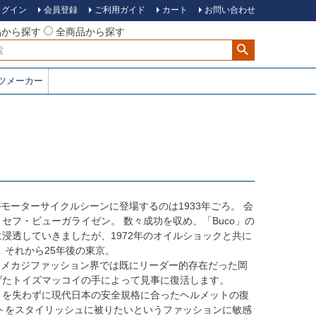
ログイン
会員登録
ご利用ガイド
カート
お問い合わせ
品から探す
全商品から探す
ツメーカー
がモーターサイクルシーンに登場するのは1933年ごろ。 会
セフ・ビューガライゼン。 数々成功を収め、「Buco」の
浸透していきましたが、1972年のオイルショックと共に
 それから25年後の東京。
アメカジファッション界では既にリーダー的存在だった岡
げたトイズマッコイの手によって見事に復活します。
さを失わずに現代日本の安全規格に合ったヘルメットの復
ットをスタイリッシュに被りたいというファッションに敏感