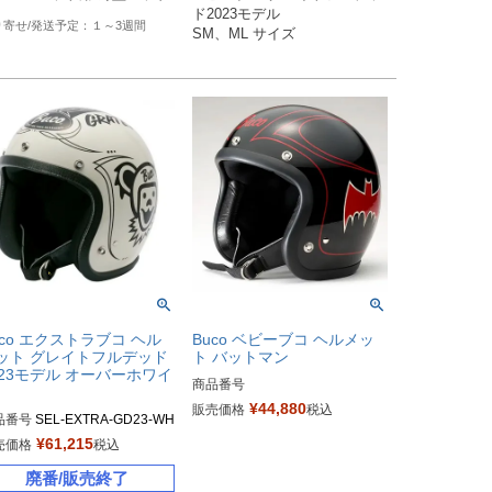
ド2023モデル

MLサイズ商品コード：0107BBC
１～3週間
SM、ML サイズ
GFD3014

Buco（ブコ）
uco エクストラブコ ヘル
Buco ベビーブコ ヘルメッ
ット グレイトフルデッド
ト バットマン
023モデル オーバーホワイ
商品番号
¥
44,880
販売価格
税込
品番号
SEL-EXTRA-GD23-WH

¥
61,215
売価格
税込
サイズ商品コード：0107EBCG
廃番/販売終了
015
