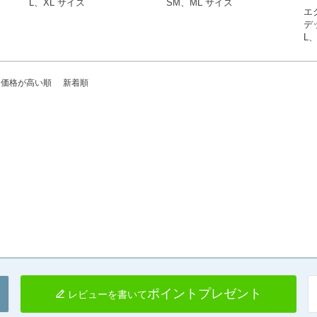
L、XL サイズ
SM、ML サイズ
X
ST026

GFD024

エ
GF
デ
Buco（ブコ）
Buco（ブコ）
L
Bu
価格が高い順
新着順
ポイントプレゼント
レビューを書いて