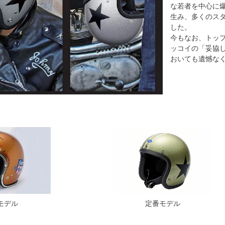
な若者を中心に
生み、多くのス
した。
今もなお、トッ
ッコイの「妥協
おいても遺憾な
モデル
定番モデル