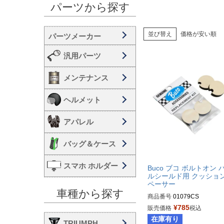
パーツから探す
並び替え
価格が安い順
汎用パーツ
メンテナンス
ヘルメット
アパレル
バッグ＆ケース
スマホ ホルダー
Buco ブコ ボルトオン 
ルシールド用 クッショ
ペーサー
車種から探す
商品番号
01079CS

¥
785
販売価格
税込
Buco（ブコ）
在庫有り
TRIUMPH