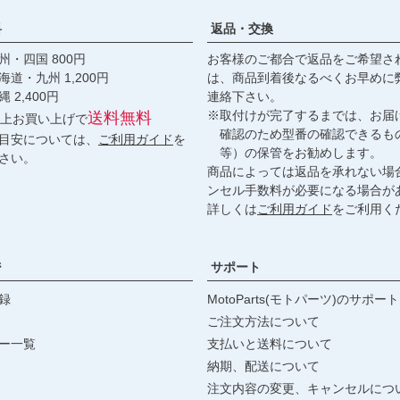
料
返品・交換
・四国 800円
お客様のご都合で返品をご希望さ
九州 1,200円
は、商品到着後なるべくお早めに
,400円
連絡下さい。
※取付けが完了するまでは、お届
送料無料
円以上お買い上げで
確認のため型番の確認できるも
目安については、
ご利用ガイド
を
等）の保管をお勧めします。
さい。
商品によっては返品を承れない場
ンセル手数料が必要になる場合が
詳しくは
ご利用ガイド
をご利用く
ジ
サポート
録
MotoParts(モトパーツ)のサポート
ご注文方法について
ー一覧
支払いと送料について
納期、配送について
注文内容の変更、キャンセルにつ