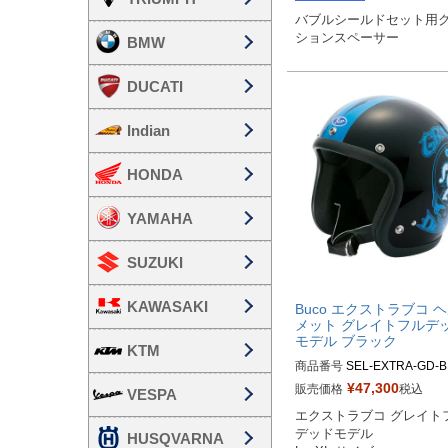
バブルシールドセット用
ションスペーサー
BMW
DUCATI
Indian
HONDA
YAMAHA
SUZUKI
KAWASAKI
Buco エクストラブコ 
メット グレイトフルデ
モデル ブラック
KTM
商品番号
SEL-EXTRA-GD-B
¥
47,300
販売価格
税込
VESPA
Lサイズ商品コード：0107E
エクストラブコ グレイト
FD025

デッドモデル

HUSQVARNA
XLサイズ商品コード：0107