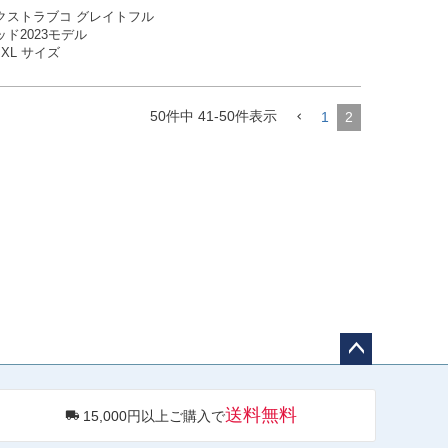
Lサイズ商品コード：0107EBC
クストラブコ グレイトフル
D3016

ッド2023モデル

、XL サイズ
co（ブコ）
50
件中
41
-
50
件表示
1
2
ペー
ジト
送料無料
15,000円以上ご購入で
ップ
へ