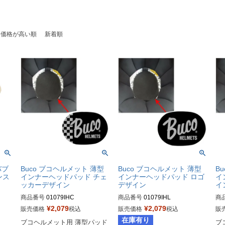
価格が高い順
新着順
バブ
Buco ブコヘルメット 薄型
Buco ブコヘルメット 薄型
B
ンス
インナーヘッドパッド チェ
インナーヘッドパッド ロゴ
イ
ッカーデザイン
デザイン
イ
商品番号
01079IHC

商品番号
01079IHL

商
¥
2,079
¥
2,079
販売価格
税込
販売価格
税込
販
Buco（ブコ）
Buco（ブコ）
Bu
在庫有り
ブコヘルメット用 薄型パッド
ブ