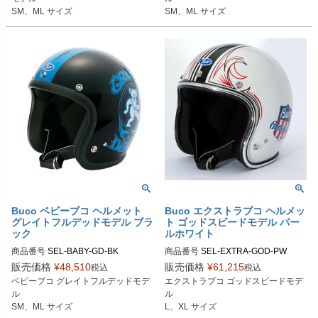
MLサイズ商品コード：0107BBCGF
MLサイズ商品コード：0107BBCGF
SM、ML サイズ
SM、ML サイズ
D3084

D084

Buco（ブコ）
Buco（ブコ）
Buco ベビーブコ ヘルメット
Buco エクストラブコ ヘルメッ
グレイトフルデッドモデル ブラ
ト ゴッドスピードモデル パー
ック
ルホワイト
商品番号
SEL-BABY-GD-BK

商品番号
SEL-EXTRA-GOD-PW

販売価格
¥
48,510
販売価格
¥
61,215
税込
税込
SMサイズ商品コード：0107BBCGF
Lサイズ商品コード：0107EBCGS01
ベビーブコ グレイトフルデッドモデ
エクストラブコ ゴッドスピードモデ
D023

5

ル

ル

MLサイズ商品コード：0107BBCGF
XLサイズ商品コード：0107EBCGS0
SM、ML サイズ
L、XL サイズ
D024

16
