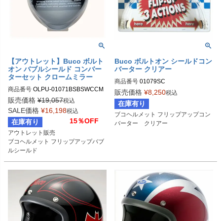
【アウトレット】Buco ボルト
Buco ボルトオン シールドコン
オン バブルシールド コンバー
バーター クリアー
ターセット クロームミラー
商品番号
01079SC

商品番号
OLPU-01071BSBSWCCM

販売価格
¥
8,250
税込
01071BSBSWCCM

Buco（ブコ）
販売価格
¥
19,057
税込
在庫有り
SALE価格
¥
16,198
税込
ブコヘルメット フリップアップコン
Buco（ブコ）
15％OFF
在庫有り
バーター　クリアー
アウトレット販売

ブコヘルメット フリップアップバブ
ルシールド

クロームミラー