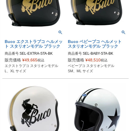
Buco エクストラブコ ヘルメッ
Buco ベビーブコ ヘルメット
ト スタリオンモデル ブラック
スタリオンモデル ブラック
商品番号
SEL-EXTRA-STA-BK

商品番号
SEL-BABY-STA-BK

販売価格
¥
49,665
販売価格
¥
48,510
税込
税込
Lサイズ商品コード：0107EBCST02
SMサイズ商品コード：0107BBCST
エクストラブコ スタリオンモデル

ベビーブコ スタリオンモデル

5

023

L、XL サイズ
SM、ML サイズ
XLサイズ商品コード：0107EBCST0
MLサイズ商品コード：0107BBCST0
26

24

Buco（ブコ）
Buco（ブコ）