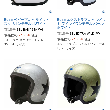
Buco ベビーブコ ヘルメット
Buco エクストラブコ ヘルメッ
スタリオンモデル ホワイト
ト ワイルドワンモデル パール
ホワイト
商品番号
SEL-BABY-STA-WH

商品番号
SEL-EXTRA-WILD-PW

販売価格
¥
48,510
税込
SMサイズ商品コード：0107BBCST
販売価格
¥
48,510
税込
ベビーブコ スタリオンモデル

Lサイズ商品コード：0107EBCAWO
013

エクストラブコ ワイルドワンモデル

SM、ML サイズ
015

MLサイズ商品コード：0107BBCST0
L、XL サイズ
XLサイズ商品コード：0107EBCAW
14

O016

Buco（ブコ）
Buco（ブコ）