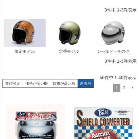
3
件中
1
-
3
件表示
限定モデル
定番モデル
シールド・その他
3
件中
1
-
3
件表示
50
件中
1
-
40
件表示
並び替え
価格が安い順
価格が高い順
新着順
1
2