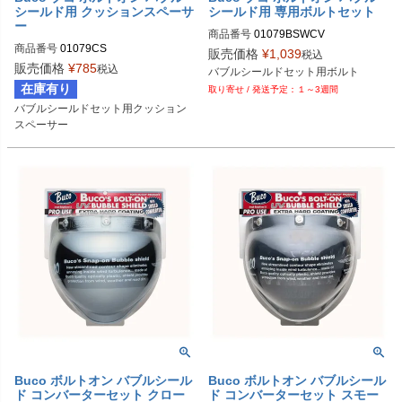
シールド用 クッションスペーサ
シールド用 専用ボルトセット
ー
商品番号
01079BSWCV

商品番号
01079CS

販売価格
¥
1,039
税込
Buco（ブコ）
販売価格
¥
785
税込
バブルシールドセット用ボルト
Buco（ブコ）
在庫有り
１～3週間
バブルシールドセット用クッション
スペーサー
Buco ボルトオン バブルシール
Buco ボルトオン バブルシール
ド コンバーターセット クロー
ド コンバーターセット スモー