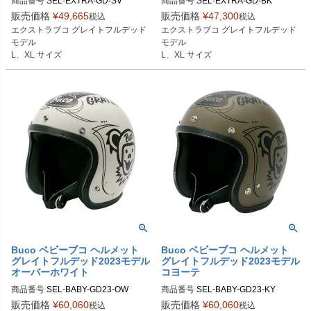
商品番号
SEL-EXTRA-GD-SV

商品番号
SEL-EXTRA-GD-BK

販売価格
¥
49,665
販売価格
¥
47,300
税込
税込
Lサイズ商品コード：0107EBCGFD0
Lサイズ商品コード：0107EBCGFD0
エクストラブコ グレイトフルデッド
エクストラブコ グレイトフルデッド
85

25

モデル

モデル

XLサイズ商品コード：0107EBCGF
XLサイズ商品コード：0107EBCGF
L、XL サイズ
L、XL サイズ
D086

D026

Buco（ブコ）
Buco（ブコ）
Buco ベビーブコ ヘルメット
Buco ベビーブコ ヘルメット
グレイトフルデッド2023モデル
グレイトフルデッド2023モデル
オーバーホワイト
コヨーテ
商品番号
SEL-BABY-GD23-OW

商品番号
SEL-BABY-GD23-KY

販売価格
¥
60,060
販売価格
¥
60,060
税込
税込