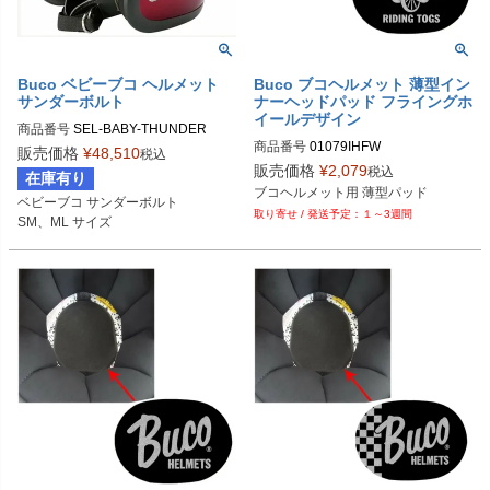
Buco ベビーブコ ヘルメット
Buco ブコヘルメット 薄型イン
サンダーボルト
ナーヘッドパッド フライングホ
イールデザイン
商品番号
SEL-BABY-THUNDER

商品番号
01079IHFW

販売価格
¥
48,510
税込
SMサイズ商品コード：0107BBCTB
販売価格
¥
2,079
税込
在庫有り
Buco（ブコ）
20223

ブコヘルメット用 薄型パッド
ベビーブコ サンダーボルト

MLサイズ商品コード：0107BBCTB2
１～3週間
SM、ML サイズ
0224

Buco（ブコ）