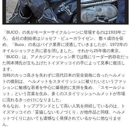
「BUCO」の名がモーターサイクルシーンに登場するのは1933年ご
ろ。 会社の創始者はジョセフ・ビューガライゼン。 数々成功を収
め、「Buco」の名はバイク業界に浸透していきましたが、1972年の
オイルショックと共に姿を消しました。 それから25年後の東京。
「BUCO」は、アメカジファッション界では既にリーダー的存在だっ
た岡本博氏が立ち上げたトイズマッコイの手によって見事に復活し
ます。
当時のカッコ良さを失わずに現代日本の安全規格に合ったヘルメッ
トの復刻は、 ヘルメットをスタイリッシュに被りたいというファッ
ションに敏感な若者を中心に爆発的に支持を集め、「スモールジェ
ット」という言葉を生み、多くのスタイリッシュヘルメットが市場
に流れるきっかけになりました。
今もなお、トップブランドとして高い人気を持続しているのは、ト
イズマッコイの「妥協しないモノづくり」が他作品と同様、ヘルメ
ットづくりにおいても遺憾なく発揮されているからに他なりませ
ん。