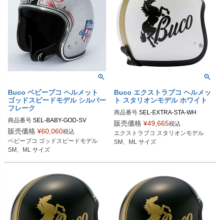
Buco ベビーブコ ヘルメット
Buco エクストラブコ ヘルメッ
ゴッドスピードモデル シルバー
ト スタリオンモデル ホワイト
フレーク
商品番号
SEL-EXTRA-STA-WH

商品番号
SEL-BABY-GOD-SV

販売価格
¥
49,665
税込
Lサイズ商品コード：0107EBCST01
販売価格
¥
60,060
税込
エクストラブコ スタリオンモデル

SMサイズ商品コード：0107BBCGS
5

ベビーブコ ゴッドスピードモデル

SM、ML サイズ
083

XLサイズ商品コード：0107EBCST0
SM、ML サイズ
MLサイズ商品コード：0107BBCGS
16

084

Buco（ブコ）
Buco（ブコ）