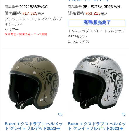
商品番号
01071BSBSWCC

商品番号
SEL-EXTRA-GD23-WH

販売価格
¥
17,325
販売価格
¥
61,215
税込
税込
Buco（ブコ）
Lサイズ商品コード：0107EBCGFD3
ブコヘルメット フリップアップバブ
廃番/販売終了
015

ルシールド

XLサイズ商品コード：0107EBCGF
クリアー
エクストラブコ グレイトフルデッド
D3016

１～3週間
2023モデル

L、XL サイズ
Buco（ブコ）
Buco エクストラブコ ヘルメッ
Buco エクストラブコ ヘルメッ
ト グレイトフルデッド2023モ
ト グレイトフルデッド2023モ