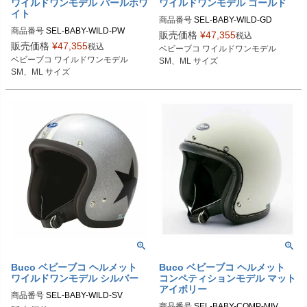
ワイルドワンモデル パールホワ
ワイルドワンモデル ゴールド
イト
商品番号
SEL-BABY-WILD-GD

商品番号
SEL-BABY-WILD-PW

販売価格
¥
47,355
税込
SMサイズ商品コード：0107BBCAW
販売価格
¥
47,355
税込
ベビーブコ ワイルドワンモデル

SMサイズ商品コード：0107BBCAW
O163

ベビーブコ ワイルドワンモデル

SM、ML サイズ
O013

MLサイズ商品コード：0107BBCAW
SM、ML サイズ
MLサイズ商品コード：0107BBCAW
O164

O014

Buco（ブコ）
Buco（ブコ）
Buco ベビーブコ ヘルメット
Buco ベビーブコ ヘルメット
ワイルドワンモデル シルバー
コンペティションモデル マット
アイボリー
商品番号
SEL-BABY-WILD-SV

商品番号
SEL-BABY-COMP-MIV
