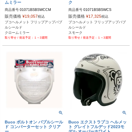
ムミラー
ク
商品番号
01071BSBSWCCM

商品番号
01071BSBSWCS

販売価格
¥
19,057
販売価格
¥
17,325
税込
税込
Buco（ブコ）
Buco（ブコ）
ブコヘルメット フリップアップバブ
ブコヘルメット フリップアップバブ
ルシールド

ルシールド

クロームミラー
スモーク
１～3週間
１～3週間
Buco ボルトオン バブルシール
Buco エクストラブコ ヘルメッ
ド コンバーターセット クリア
ト グレイトフルデッド2023モ
ー
デル オーバーホワイト