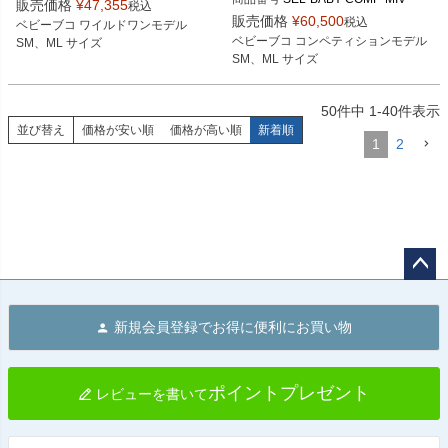
販売価格
¥
47,355
税込
SMサイズ商品コード：0107BBCAW
販売価格
¥
60,500
税込
ベビーブコ ワイルドワンモデル

SMサイズ商品コード：0107BBCC0
O3

ベビーブコ コンペティションモデル

SM、ML サイズ
1M3

MLサイズ商品コード：0107BBCAW
SM、ML サイズ
MLサイズ商品コード：0107BBCC0
O4

1M4

Buco（ブコ）
50
件中
1
-
40
件表示
Buco（ブコ）
並び替え
価格が安い順
価格が高い順
新着順
1
2
ペー
ジト
新規会員登録でお得に便利にお買い物
ップ
へ
ポイントプレゼント
レビューを書いて