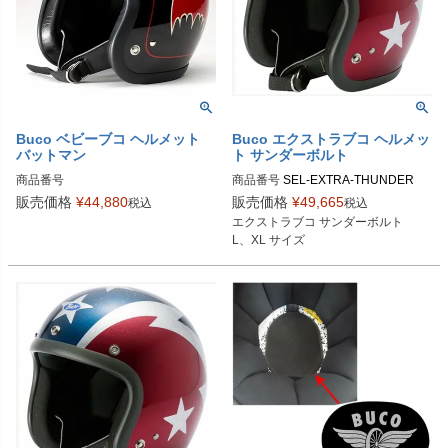
Buco ベビーブコ ヘルメット
Buco エクストラブコ ヘルメッ
バットマン
ト サンダーボルト
商品番号
商品番号
SEL-EXTRA-THUNDER

販売価格
¥
44,880
販売価格
¥
49,665
税込
税込
Lサイズ商品コード：0107EBCTB20
エクストラブコ サンダーボルト

225

L、XL サイズ
XLサイズ商品コード：0107EBCTB2
0226

Buco（ブコ）