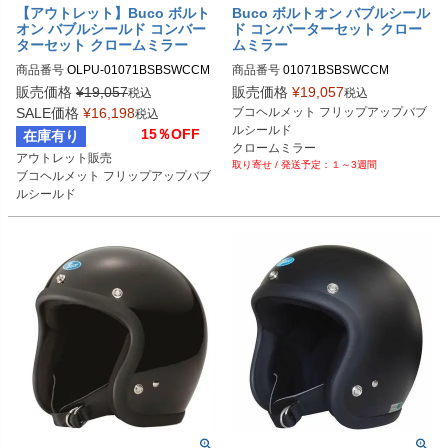
【アウトレット】Buco ボルト
Buco ボルトオン バブルシール
オン バブルシールド コンバー
ド コンバーターセット クロー
ターセット クロームミラー
ムミラー
商品番号
OLPU-01071BSBSWCCM

商品番号
01071BSBSWCCM

01071BSBSWCCM

販売価格
¥
19,057
販売価格
¥
19,057
税込
税込
Buco（ブコ）
SALE価格
¥
16,198
ブコヘルメット フリップアップバブ
税込
Buco（ブコ）
ルシールド

15％OFF
在庫有り
クロームミラー
アウトレット販売

１～3週間
ブコヘルメット フリップアップバブ
ルシールド

クロームミラー