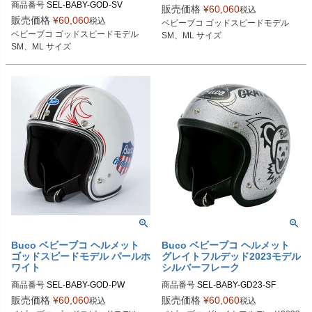
商品番号
SEL-BABY-GOD-SV

販売価格
¥
60,060
税込
SMサイズ商品コード：0107BBCGS
販売価格
¥
60,060
税込
ベビーブコ ゴッドスピードモデル

SMサイズ商品コード：0107BBCGS
513

ベビーブコ ゴッドスピードモデル

SM、ML サイズ
083

MLサイズ商品コード：0107BBCGS
SM、ML サイズ
MLサイズ商品コード：0107BBCGS
514

084

Buco（ブコ）
Buco（ブコ）
Buco ベビーブコ ヘルメット
Buco ベビーブコ ヘルメット
ゴッドスピードモデル パールホ
グレイトフルデッド2023モデル
ワイト
シルバーフレーク
商品番号
SEL-BABY-GOD-PW

商品番号
SEL-BABY-GD23-SF

販売価格
¥
60,060
販売価格
¥
60,060
税込
税込
SMサイズ商品コード：0107BBCGS
SMサイズ商品コード：0107BBCGF