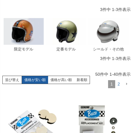
3
件中
1
-
3
件表示
限定モデル
定番モデル
シールド・その他
3
件中
1
-
3
件表示
50
件中
1
-
40
件表示
並び替え
価格が安い順
価格が高い順
新着順
1
2