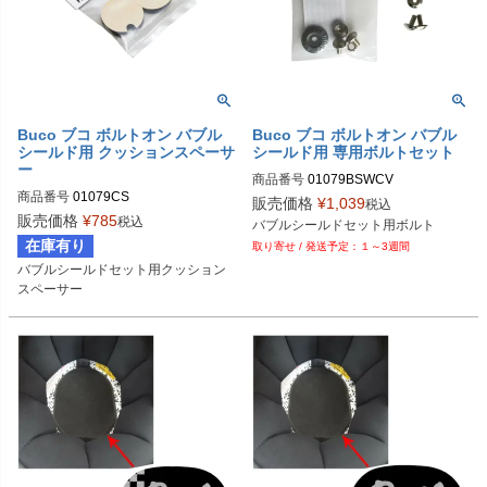
Buco ブコ ボルトオン バブル
Buco ブコ ボルトオン バブル
シールド用 クッションスペーサ
シールド用 専用ボルトセット
ー
商品番号
01079BSWCV

商品番号
01079CS

販売価格
¥
1,039
税込
Buco（ブコ）
販売価格
¥
785
税込
バブルシールドセット用ボルト
Buco（ブコ）
在庫有り
１～3週間
バブルシールドセット用クッション
スペーサー