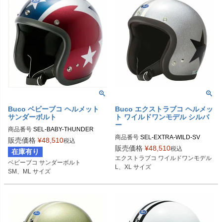
Buco（ブコ）
Buco ベビーブコ ヘルメット
Buco エクストラブコ ヘルメッ
サンダーボルト
ト ワイルドワンモデル シルバ
ー
商品番号
SEL-BABY-THUNDER

商品番号
SEL-EXTRA-WILD-SV

販売価格
¥
48,510
税込
SMサイズ商品コード：0107BBCTB
販売価格
¥
48,510
税込
在庫有り
Lサイズ商品コード：0107EBCAWO
20223

エクストラブコ ワイルドワンモデル

ベビーブコ サンダーボルト

5

MLサイズ商品コード：0107BBCTB2
L、XL サイズ
SM、ML サイズ
XLサイズ商品コード：0107EBCAW
0224

O6

Buco（ブコ）
Buco（ブコ）