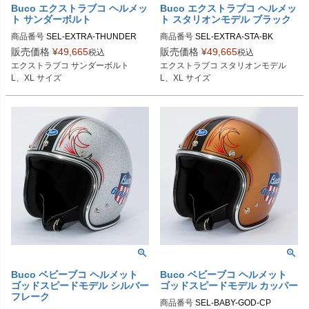
Buco エクストラブコ ヘルメッ
Buco エクストラブコ ヘルメッ
ト サンダーボルト
ト スタリオンモデル ブラック
商品番号
SEL-EXTRA-THUNDER

商品番号
SEL-EXTRA-STA-BK

販売価格
¥
49,665
販売価格
¥
49,665
税込
税込
Lサイズ商品コード：0107EBCTB20
Lサイズ商品コード：0107EBCST02
エクストラブコ サンダーボルト

エクストラブコ スタリオンモデル

225

5

L、XL サイズ
L、XL サイズ
XLサイズ商品コード：0107EBCTB2
XLサイズ商品コード：0107EBCST0
0226

26

Buco（ブコ）
Buco（ブコ）
Buco ベビーブコ ヘルメット
Buco ベビーブコ ヘルメット
ゴッドスピードモデル シルバー
ゴッドスピードモデル カッパー
フレーク
商品番号
SEL-BABY-GOD-CP
