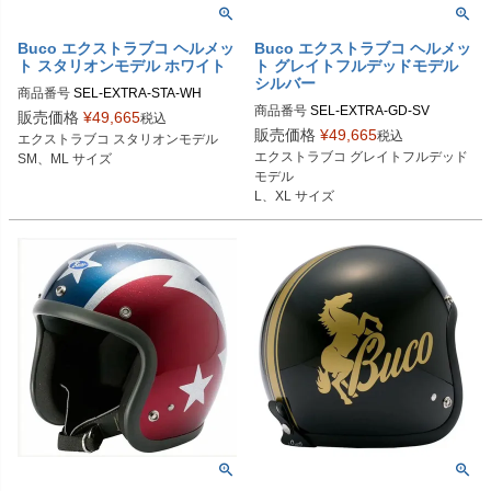
Buco エクストラブコ ヘルメッ
Buco エクストラブコ ヘルメッ
ト スタリオンモデル ホワイト
ト グレイトフルデッドモデル
シルバー
商品番号
SEL-EXTRA-STA-WH

商品番号
SEL-EXTRA-GD-SV

販売価格
¥
49,665
税込
Lサイズ商品コード：0107EBCST01
販売価格
¥
49,665
税込
エクストラブコ スタリオンモデル

Lサイズ商品コード：0107EBCGFD0
5

エクストラブコ グレイトフルデッド
SM、ML サイズ
85

XLサイズ商品コード：0107EBCST0
モデル

XLサイズ商品コード：0107EBCGF
16

L、XL サイズ
D086

Buco（ブコ）
Buco（ブコ）