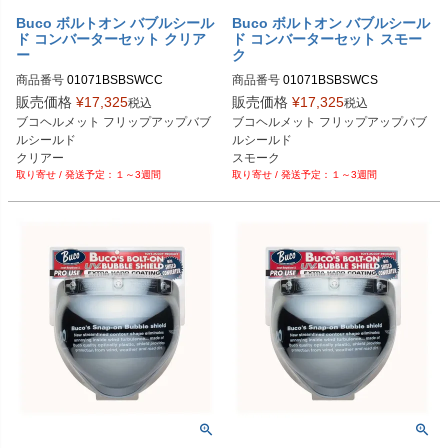
Buco ボルトオン バブルシール
Buco ボルトオン バブルシール
ド コンバーターセット クリア
ド コンバーターセット スモー
ー
ク
商品番号
01071BSBSWCC

商品番号
01071BSBSWCS

販売価格
¥
17,325
販売価格
¥
17,325
税込
税込
Buco（ブコ）
Buco（ブコ）
ブコヘルメット フリップアップバブ
ブコヘルメット フリップアップバブ
ルシールド

ルシールド

クリアー
スモーク
１～3週間
１～3週間