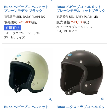
Buco ベビーブコ ヘルメット
Buco ベビーブコ ヘルメット
プレーンモデル ブラック
プレーンモデル マットブラック
商品番号
SEL-BABY-PLAIN-BK

商品番号
SEL-BABY-PLAIN-MB

販売価格
¥
43,400
販売価格
¥
43,400
税込
税込
SMサイズ商品コード：0107BBCP0
SMサイズ商品コード：0107BBCP0
ベビーブコ プレーンモデル

在庫有り
23

2M3

SM、ML サイズ
ベビーブコ プレーンモデル

MLサイズ商品コード：0107BBCP02
MLサイズ商品コード：0107BBCP02
SM、ML サイズ
4

M4

Buco（ブコ）
Buco（ブコ）
Buco ベビーブコ ヘルメット
Buco エクストラブコ ヘルメッ