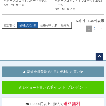
ベビーブコ ゴッドスピードモデル

ベビーブコ グレイトフルデッド2023
013

D3083

SM、ML サイズ
モデル

MLサイズ商品コード：0107BBCGS
MLサイズ商品コード：0107BBCGF
SM、ML サイズ
014

D3084

50
件中
1
-
40
件表示
Buco（ブコ）
Buco（ブコ）
並び替え
価格が安い順
価格が高い順
新着順
1
2
ペー
ジト
新規会員登録でお得に便利にお買い物
ップ
へ
ポイントプレゼント
レビューを書いて
送料無料
15,000円以上ご購入で