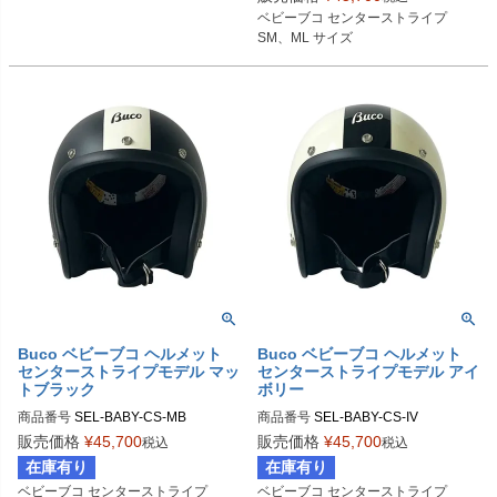
SMサイズ商品コード：0107BBCS0
ベビーブコ センターストライプ

2013

SM、ML サイズ
MLサイズ商品コード：0107BBCS02
014

Buco（ブコ）
Buco ベビーブコ ヘルメット
Buco ベビーブコ ヘルメット
センターストライプモデル マッ
センターストライプモデル アイ
トブラック
ボリー
商品番号
SEL-BABY-CS-MB

商品番号
SEL-BABY-CS-IV

販売価格
¥
45,700
販売価格
¥
45,700
税込
税込
SMサイズ商品コード：0107BBCS0
SMサイズ商品コード：0107BBCS0
在庫有り
在庫有り
2M013

1023

ベビーブコ センターストライプ

ベビーブコ センターストライプ

MLサイズ商品コード：0107BBCS02
MLサイズ商品コード：0107BBCS01