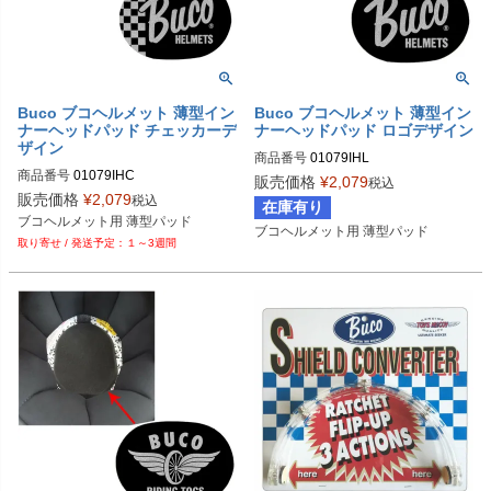
Buco ブコヘルメット 薄型イン
Buco ブコヘルメット 薄型イン
ナーヘッドパッド チェッカーデ
ナーヘッドパッド ロゴデザイン
ザイン
商品番号
01079IHL

商品番号
01079IHC

販売価格
¥
2,079
税込
Buco（ブコ）
販売価格
¥
2,079
税込
在庫有り
Buco（ブコ）
ブコヘルメット用 薄型パッド
ブコヘルメット用 薄型パッド
１～3週間