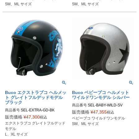
SM、ML サイズ
SM、ML サイズ
M014

024

Buco（ブコ）
Buco（ブコ）
Buco エクストラブコ ヘルメッ
Buco ベビーブコ ヘルメット
ト グレイトフルデッドモデル
ワイルドワンモデル シルバー
ブラック
商品番号
SEL-BABY-WILD-SV

商品番号
SEL-EXTRA-GD-BK

販売価格
¥
47,355
税込
SMサイズ商品コード：0107BBCAW
販売価格
¥
47,300
税込
ベビーブコ ワイルドワンモデル

Lサイズ商品コード：0107EBCGFD0
O3

エクストラブコ グレイトフルデッド
SM、ML サイズ
25

MLサイズ商品コード：0107BBCAW
モデル

XLサイズ商品コード：0107EBCGF
O4

L、XL サイズ
D026
