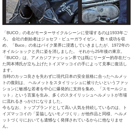
「BUCO」の名がモーターサイクルシーンに登場するのは1933年ご
ろ。 会社の創始者はジョセフ・ビューガライゼン。 数々成功を収
め、「Buco」の名はバイク業界に浸透していきましたが、1972年の
オイルショックと共に姿を消しました。 それから25年後の東京。
「BUCO」は、アメカジファッション界では既にリーダー的存在だっ
た岡本博氏が立ち上げたトイズマッコイの手によって見事に復活し
ます。
当時のカッコ良さを失わずに現代日本の安全規格に合ったヘルメッ
トの復刻は、 ヘルメットをスタイリッシュに被りたいというファッ
ションに敏感な若者を中心に爆発的に支持を集め、「スモールジェ
ット」という言葉を生み、多くのスタイリッシュヘルメットが市場
に流れるきっかけになりました。
今もなお、トップブランドとして高い人気を持続しているのは、ト
イズマッコイの「妥協しないモノづくり」が他作品と同様、ヘルメ
ットづくりにおいても遺憾なく発揮されているからに他なりませ
ん。