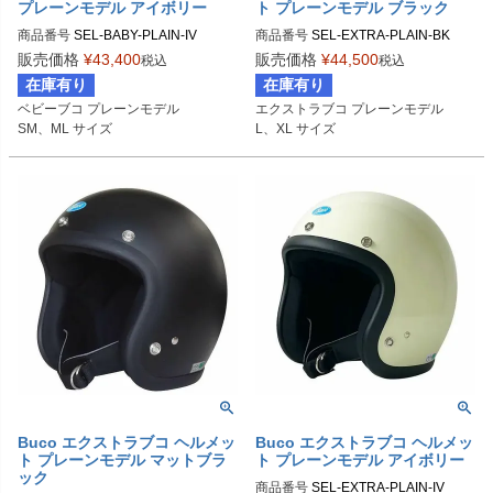
プレーンモデル アイボリー
ト プレーンモデル ブラック
商品番号
SEL-BABY-PLAIN-IV

商品番号
SEL-EXTRA-PLAIN-BK

販売価格
¥
43,400
販売価格
¥
44,500
税込
税込
SMサイズ商品コード：0107BBCP0
Lサイズ商品コード：0107EBCP025

在庫有り
在庫有り
13

XLサイズ商品コード：0107EBCP02
ベビーブコ プレーンモデル

エクストラブコ プレーンモデル

MLサイズ商品コード：0107BBCP01
6

SM、ML サイズ
L、XL サイズ
4

Buco（ブコ）
Buco（ブコ）
Buco エクストラブコ ヘルメッ
Buco エクストラブコ ヘルメッ
ト プレーンモデル マットブラ
ト プレーンモデル アイボリー
ック
商品番号
SEL-EXTRA-PLAIN-IV
