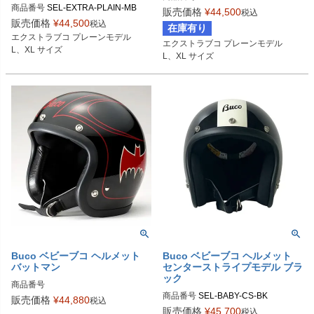
商品番号
SEL-EXTRA-PLAIN-MB

販売価格
¥
44,500
税込
Lサイズ商品コード：0107EBCP015

販売価格
¥
44,500
税込
在庫有り
Lサイズ商品コード：0107EBCP02M
XLサイズ商品コード：0107EBCP01
エクストラブコ プレーンモデル

エクストラブコ プレーンモデル

5

6

L、XL サイズ
L、XL サイズ
XLサイズ商品コード：0107EBCP02
M6

Buco（ブコ）
Buco（ブコ）
Buco ベビーブコ ヘルメット
Buco ベビーブコ ヘルメット
バットマン
センターストライプモデル ブラ
ック
商品番号
商品番号
SEL-BABY-CS-BK

販売価格
¥
44,880
税込
販売価格
¥
45,700
税込