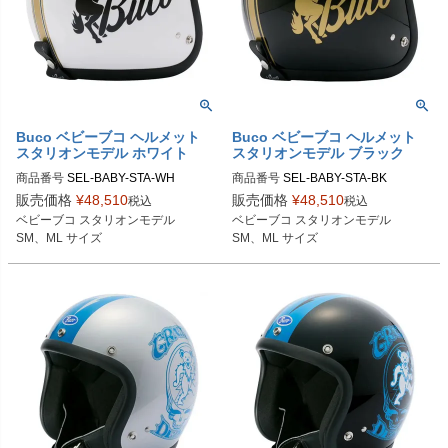
Buco ベビーブコ ヘルメット
Buco ベビーブコ ヘルメット
スタリオンモデル ホワイト
スタリオンモデル ブラック
商品番号
SEL-BABY-STA-WH

商品番号
SEL-BABY-STA-BK

販売価格
¥
48,510
販売価格
¥
48,510
税込
税込
SMサイズ商品コード：0107BBCST
SMサイズ商品コード：0107BBCST
ベビーブコ スタリオンモデル

ベビーブコ スタリオンモデル

013

023

SM、ML サイズ
SM、ML サイズ
MLサイズ商品コード：0107BBCST0
MLサイズ商品コード：0107BBCST0
14

24

Buco（ブコ）
Buco（ブコ）