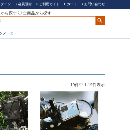
ログイン
会員登録
ご利用ガイド
カート
お問い合わせ
品から探す
全商品から探す
ツメーカー
19
件中
1
-
19
件表示