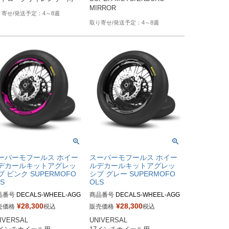
MIRROR
4～8週
4～8週
ーパーモフールス ホイー
スーパーモフールス ホイー
デカールキットアグレッ
ルデカールキットアグレッ
ブ ピンク SUPERMOFO
シブ グレー SUPERMOFO
S
OLS
品番号
DECALS-WHEEL-AGG
商品番号
DECALS-WHEEL-AGG


-GB

¥
28,300
¥
28,300
売価格
税込
販売価格
税込
番：DECALS-WHEEL-AGG
M品番：DECALS-WHEEL-AGG
IVERSAL

UNIVERSAL

S-PB

RES-GB
