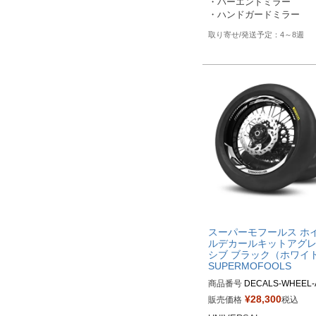
・バーエンドミラー

・ハンドガードミラー
4～8週
スーパーモフールス ホ
ルデカールキットアグ
シブ ブラック（ホワイ
SUPERMOFOOLS
商品番号
DECALS-WHEEL
-BB2

¥
28,300
販売価格
税込
M品番：DECALS-WHEEL-