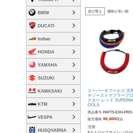
並び替え
価格が安い順
BMW
DUCATI
Indian
HONDA
YAMAHA
SUZUKI
スーパーモフールス 汎
KAWASAKI
キゾーストマフラープ
クター レッド SUPERM
KTM
OOLS
商品番号
PARTS-EXH-PRO
VESPA
D

¥
6,400
販売価格
税込
汎用 

HUSQVARNA