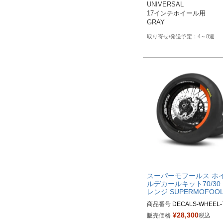
UNIVERSAL

-GB

17インチホイール用

4～8週
スーパーモフールス ホ
ルデカールキット70/30
レンジ SUPERMOFOO
商品番号
DECALS-WHEEL-
0-OB

¥
28,300
販売価格
税込
M品番：DECALS-WHEEL-70