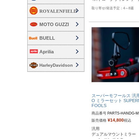
4～8週
MOTO GUZZI
BUELL
Aprilia
HarleyDavidson
スーパーモフールス 汎用
O ミラーセット SUPER
FOOLS
商品番号
PARTS-HANDG-M
¥
14,800
販売価格
税込
汎用 

デュアルマウントミラー
