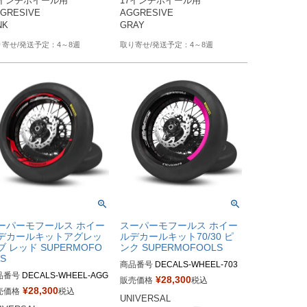
7インチホイール用

17インチホイール用

GRESIVE 

AGGRESIVE 

4～8週
4～8週
ーパーモフールス ホイー
スーパーモフールス ホイー
デカールキットアグレッ
ルデカールキット70/30 ピ
ブ レッド SUPERMOFO
ンク SUPERMOFOOLS
S
商品番号
DECALS-WHEEL-703
品番号
DECALS-WHEEL-AGG
0-PB

¥
28,300
販売価格
税込


M品番：DECALS-WHEEL-70/30
¥
28,300
売価格
税込
UNIVERSAL

番：DECALS-WHEEL-AGG
-PB
