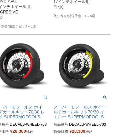
IVERSAL

17インチホイール用

S-RB

7インチホイール用

GRESIVE 

4～8週
4～8週
ーパーモフールス ホイー
スーパーモフールス ホイー
デカールキット70/30 レ
ルデカールキット70/30 イ
ド SUPERMOFOOLS
エロー SUPERMOFOOLS
品番号
DECALS-WHEEL-703
商品番号
DECALS-WHEEL-703
B

0-YB

¥
28,300
¥
28,300
売価格
税込
販売価格
税込
番：DECALS-WHEEL-70/30
M品番：DECALS-WHEEL-70/30