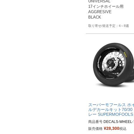
UNIVERSAL

RES-BB2

17インチホイール用

AGGRESIVE 

4～8週
スーパーモフールス ホ
ルデカールキット70/30
レー SUPERMOFOOLS
商品番号
DECALS-WHEEL-
0-GB

¥
28,300
販売価格
税込
M品番：DECALS-WHEEL-70