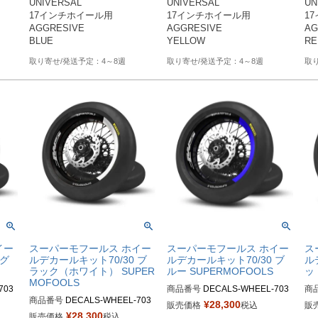
UNIVERSAL

UNIVERSAL

UN
RES-BB1

RES-YB

RE
17インチホイール用

17インチホイール用

1
AGGRESIVE 

AGGRESIVE 

AG
4～8週
4～8週
イー
スーパーモフールス ホイー
スーパーモフールス ホイー
ス
 グ
ルデカールキット70/30 ブ
ルデカールキット70/30 ブ
ル
ラック（ホワイト） SUPER
ルー SUPERMOFOOLS
ッ
MOFOOLS
703
商品番号
DECALS-WHEEL-703
商
商品番号
DECALS-WHEEL-703
0-BB1

0-R
¥
28,300
販売価格
税込
販
0-BB2

/30
M品番：DECALS-WHEEL-70/30
M品
¥
28,300
販売価格
税込