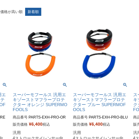
価格が高い順
新着順
用エ
スーパーモフールス 汎用エ
スーパーモフールス 汎用エ
ス
ロテ
キゾーストマフラープロテ
キゾーストマフラープロテ
キ
OF
クター オレンジ SUPERMO
クター ブルー SUPERMOF
ク
FOOLS
OOLS
F
-RE
商品番号
PARTS-EXH-PRO-OR

商品番号
PARTS-EXH-PRO-BLU
商
E

¥
6,400
¥
6,400
販売価格
税込
販売価格
税込
販
汎用 

汎用 

汎用