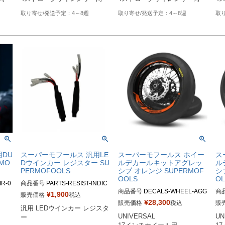
4～8週
4～8週
DU
スーパーモフールス 汎用LE
スーパーモフールス ホイー
ス
MO
Dウインカー レジスター SU
ルデカールキットアグレッ
ル
PERMOFOOLS
シブ オレンジ SUPERMOF
シ
OOLS
OL
IR-0
商品番号
商品番号
DECALS-WHEEL-AGG
商
¥
1,900
販売価格
税込
-OB

-PB
¥
28,300
販売価格
税込
販
汎用 LEDウインカー レジスタ
M品番：DECALS-WHEEL-AGG
M品
UNIVERSAL

UN
RES-OB

RE