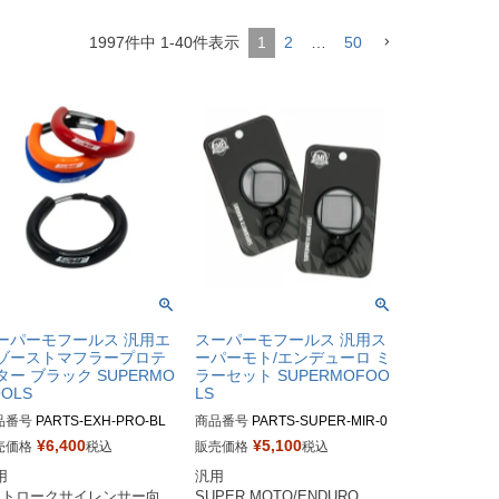
1997
件中
1
-
40
件表示
1
2
…
50
ーパーモフールス 汎用エ
スーパーモフールス 汎用ス
ゾーストマフラープロテ
ーパーモト/エンデューロ ミ
ター ブラック SUPERMO
ラーセット SUPERMOFOO
OOLS
LS
品番号
PARTS-EXH-PRO-BL

商品番号
PARTS-SUPER-MIR-0
1

¥
6,400
¥
5,100
売価格
税込
販売価格
税込
 

汎用 

SUPER MOTO/ENDURO
