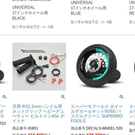
UNIVERSAL

UN
M品番：DECALS-WHEEL-70/30
-BB1

-RB
UNIVERSAL

17インチホイール用

1
-BB2

17インチホイール用

4～8週
4～8週
イー
汎用 Φ22.2mmハンドル用
スーパーモフールス ホイー
ス
 オ
ホットグリップ ヘビーデュ
ルデカールキット50/50 パ
ル
LS
ーティー ビルトイン4Sn デ
ステルグリーン SUPERMO
ン
イトナ
FOOLS
703
商
商品番号
45851

商品番号
DECALS-WHEEL-505
0-P
販
PLOT型番：P141-5229
0-CB

/30
M品