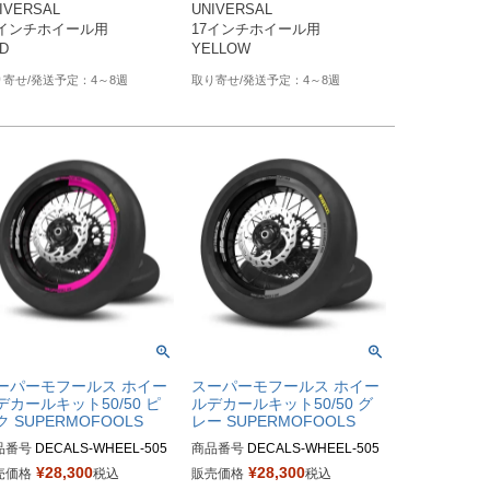
IVERSAL

UNIVERSAL



-YB

7インチホイール用

17インチホイール用

4～8週
4～8週
ーパーモフールス ホイー
スーパーモフールス ホイー
デカールキット50/50 ピ
ルデカールキット50/50 グ
ク SUPERMOFOOLS
レー SUPERMOFOOLS
品番号
DECALS-WHEEL-505
商品番号
DECALS-WHEEL-505
B

0-GB

¥
28,300
¥
28,300
売価格
税込
販売価格
税込
番：DECALS-WHEEL-50/50
M品番：DECALS-WHEEL-50/50