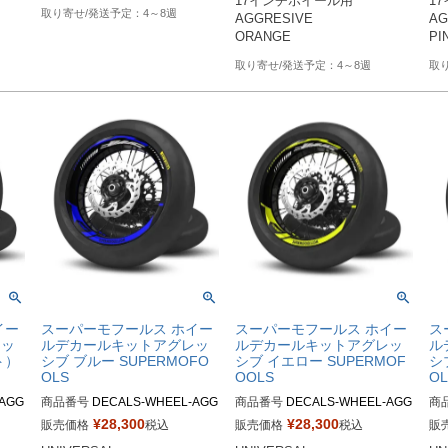
17インチホイール用

1
4～8週
AGGRESIVE 

AG
4～8週
イー
スーパーモフールス ホイー
スーパーモフールス ホイー
ス
レッ
ルデカールキットアグレッ
ルデカールキットアグレッ
ル
ト）
シブ ブルー SUPERMOFO
シブ イエロー SUPERMOF
シ
OLS
OOLS
OL
-AGG
商品番号
DECALS-WHEEL-AGG
商品番号
DECALS-WHEEL-AGG
商
-BB1

-YB

-RB
¥
28,300
¥
28,300
販売価格
税込
販売価格
税込
販
AGG
M品番：DECALS-WHEEL-AGG
M品番：DECALS-WHEEL-AGG
M品