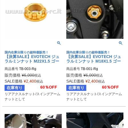
国内在庫分限りの超特価販売！
国内在庫分限りの超特価販売！
【決算SALE】EVOTECH ジュ
【決算SALE】EVOTECH ジュ
ラルミンナット M22X1.5 ゴー
ラルミンナット M18X1.5 ゴー
ルド | TB-003-Rg
ルド | TB-001-Rg
商品番号
TB-003-Rg
商品番号
TB-001-Rg
販売価格
¥
6,000
販売価格
¥
6,000
税込
税込
SALE価格
¥
2,400
SALE価格
¥
2,400
税込
税込
60％OFF
60％OFF
在庫有り
在庫有り
リアアクスルナット/スイングアーム
リアアクスルナット/スイングアーム
ナットとして
ナットとして