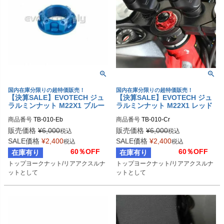
国内在庫分限りの超特価販売！
国内在庫分限りの超特価販売！
【決算SALE】EVOTECH ジュ
【決算SALE】EVOTECH ジュ
ラルミンナット M22X1 ブルー
ラルミンナット M22X1 レッド
| TB-010-Eb
| TB-010-Cr
商品番号
TB-010-Eb
商品番号
TB-010-Cr
販売価格
¥
6,000
販売価格
¥
6,000
税込
税込
SALE価格
¥
2,400
SALE価格
¥
2,400
税込
税込
60％OFF
60％OFF
在庫有り
在庫有り
トップヨークナット/リアアクスルナ
トップヨークナット/リアアクスルナ
ットとして
ットとして