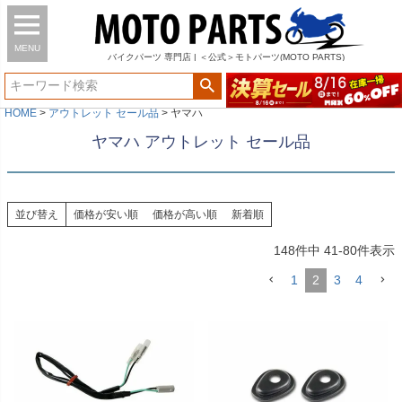
MENU
バイク
パーツ
専門店 | ＜公式＞モトパーツ(MOTO PARTS)
HOME
アウトレット セール品
ヤマハ
ヤマハ アウトレット セール品
並び替え
価格が安い順
価格が高い順
新着順
148
件中
41
-
80
件表示
1
2
3
4