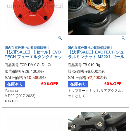
国内在庫分限りの超特価販売！
国内在庫分限りの超特価販売！
【決算SALE】【セール】EVO
【決算SALE】EVOTECH ジュ
TECH フューエルタンクキャッ
ラルミンナット M22X1 ゴール
プ ラピッド DUCATI/MV AGUS
ド | TB-010-Rg
商品番号
FCR-DMY-Cr-Dn-Cr
商品番号
TB-010-Rg
TA/YAMAHA
販売価格
¥
26,400
販売価格
¥
6,000
税込
税込
SALE価格
¥
10,560
SALE価格
¥
2,400
税込
税込
60％OFF
60％OFF
在庫有り
在庫有り
Yamaha

トップヨークナット/リアアクスルナ
MT-09 (2017-2023)

ットとして
XJR1300

YZF-R1 (2000-2011)

YZF-R6 (1999-2011)等