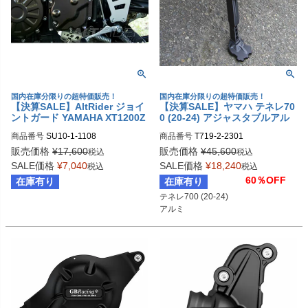
国内在庫分限りの超特価販売！
国内在庫分限りの超特価販売！
【決算SALE】AltRider ジョイ
【決算SALE】ヤマハ テネレ70
ントガード YAMAHA XT1200Z
0 (20-24) アジャスタブルアル
スーパーテネレ (-2013)
ミサイドスタンド AltRider
商品番号
SU10-1-1108
商品番号
T719-2-2301
販売価格
¥
17,600
販売価格
¥
45,600
税込
税込
SALE価格
¥
7,040
SALE価格
¥
18,240
税込
税込
60％OFF
在庫有り
在庫有り
テネレ700 (20-24)
アルミ