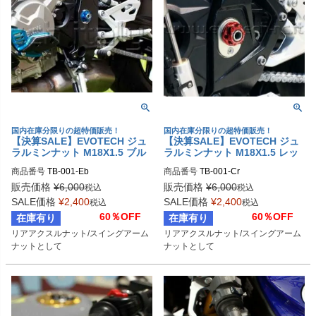
国内在庫分限りの超特価販売！
国内在庫分限りの超特価販売！
【決算SALE】EVOTECH ジュ
【決算SALE】EVOTECH ジュ
ラルミンナット M18X1.5 ブル
ラルミンナット M18X1.5 レッ
ー | TB-001-Eb
ド | TB-001-Cr
商品番号
TB-001-Eb
商品番号
TB-001-Cr
販売価格
¥
6,000
販売価格
¥
6,000
税込
税込
SALE価格
¥
2,400
SALE価格
¥
2,400
税込
税込
60％OFF
60％OFF
在庫有り
在庫有り
リアアクスルナット/スイングアーム
リアアクスルナット/スイングアーム
ナットとして
ナットとして