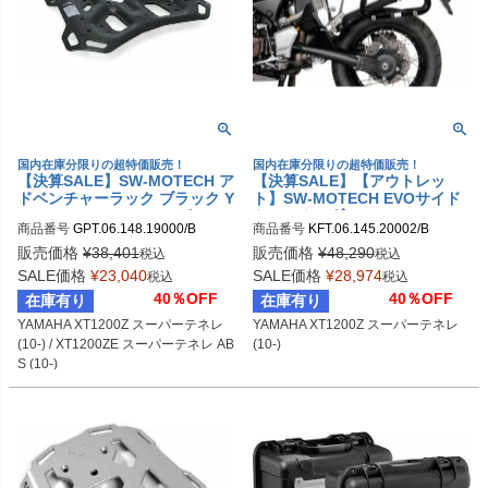
国内在庫分限りの超特価販売！
国内在庫分限りの超特価販売！
【決算SALE】SW-MOTECH ア
【決算SALE】【アウトレッ
ドベンチャーラック ブラック Y
ト】SW-MOTECH EVOサイド
AMAHA XT1200Z スーパーテ
ケースホルダー YAMAHA XT12
商品番号
GPT.06.148.19000/B

商品番号
KFT.06.145.20002/B

ネレ (10-) / XT1200ZE スーパ
00Z スーパーテネレ (10-)
sw_GPT_06_148_19000B
sw_KFT_06_145_20002B
ーテネレ ABS (10-) | GPT.06.1
販売価格
¥
38,401
販売価格
¥
48,290
税込
税込
48.19000/B
SALE価格
¥
23,040
SALE価格
¥
28,974
税込
税込
40％OFF
40％OFF
在庫有り
在庫有り
YAMAHA XT1200Z スーパーテネレ 
YAMAHA XT1200Z スーパーテネレ 
(10-) / XT1200ZE スーパーテネレ AB
(10-)
S (10-)