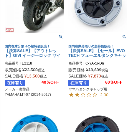
国内在庫分限りの超特価販売！
国内在庫分限りの超特価販売！
【決算SALE】【アウトレッ
【決算SALE】【セール】EVO
ト】GIVI イージーロック サイ
TECH フューエルタンクキャッ
ドバックホルダー YAMAHA MT
プ YAMAHA汎用
商品番号
TE2118
商品番号
FC-YA-Si-Dn
-07 (2014-2017)
販売価格
¥
22,500
販売価格
¥
19,699
税込
税込
SALE価格
¥
13,500
SALE価格
¥
7,879
税込
税込
40％OFF
60％OFF
在庫有り
在庫有り
メーカー廃盤品

ヤマハタンクキャップ用
YAMAHA MT-07 (2014-2017)
2.00