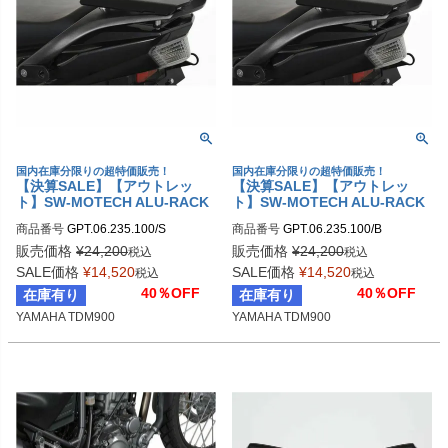
国内在庫分限りの超特価販売！
国内在庫分限りの超特価販売！
【決算SALE】【アウトレッ
【決算SALE】【アウトレッ
ト】SW-MOTECH ALU-RACK
ト】SW-MOTECH ALU-RACK
(アルラック) YAMAHA TDM90
(アルラック) YAMAHA TDM90
商品番号
GPT.06.235.100/S

商品番号
GPT.06.235.100/B

0用 シルバー
0用 ブラック
sw_GPT_06_235_100S
sw_GPT_06_235_100B
販売価格
¥
24,200
販売価格
¥
24,200
税込
税込
SALE価格
¥
14,520
SALE価格
¥
14,520
税込
税込
40％OFF
40％OFF
在庫有り
在庫有り
YAMAHA TDM900
YAMAHA TDM900