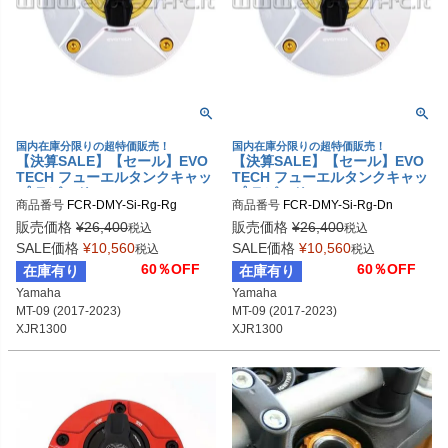
国内在庫分限りの超特価販売！
国内在庫分限りの超特価販売！
【決算SALE】【セール】EVO
【決算SALE】【セール】EVO
TECH フューエルタンクキャッ
TECH フューエルタンクキャッ
プ ラピッド DUCATI/MV AGUS
プ ラピッド DUCATI/MV AGUS
商品番号
FCR-DMY-Si-Rg-Rg
商品番号
FCR-DMY-Si-Rg-Dn
TA/YAMAHA
TA/YAMAHA
販売価格
¥
26,400
販売価格
¥
26,400
税込
税込
SALE価格
¥
10,560
SALE価格
¥
10,560
税込
税込
60％OFF
60％OFF
在庫有り
在庫有り
Yamaha

Yamaha

MT-09 (2017-2023)

MT-09 (2017-2023)

XJR1300

XJR1300

YZF-R1 (2000-2011)

YZF-R1 (2000-2011)

YZF-R6 (1999-2011)等
YZF-R6 (1999-2011)等