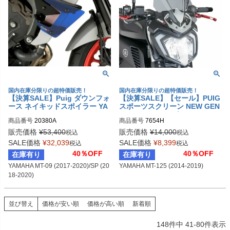
国内在庫分限りの超特価販売！
国内在庫分限りの超特価販売！
【決算SALE】Puig ダウンフォ
【決算SALE】【セール】PUIG
ース ネイキッドスポイラー YA
スポーツスクリーン NEW GEN
MAHA MT-09 (2017-2020)/SP
ERATION スモーク YAMAHA
商品番号
20380A
商品番号
7654H
(2018-2020)
MT-125 (2014-2019)
販売価格
¥
53,400
販売価格
¥
14,000
税込
税込
SALE価格
¥
32,039
SALE価格
¥
8,399
税込
税込
40％OFF
40％OFF
在庫有り
在庫有り
YAMAHA MT-09 (2017-2020)/SP (20
YAMAHA MT-125 (2014-2019)
18-2020)
並び替え
価格が安い順
価格が高い順
新着順
148
件中
41
-
80
件表示