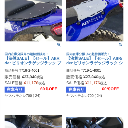
国内在庫分限りの超特価販売！
国内在庫分限りの超特価販売！
【決算SALE】【セール】AltRi
【決算SALE】【セール】AltRi
der ピリオンラゲッジラック ブ
der ピリオンラゲッジラック シ
ラック リアシートラック YAM
ルバー リアシートラック YAM
商品番号
T719-2-4001
商品番号
T719-1-4001
AHA テネレ700
AHA テネレ700
販売価格
¥
27,940
販売価格
¥
27,940
税込
税込
SALE価格
¥
11,176
SALE価格
¥
11,176
税込
税込
60％OFF
60％OFF
在庫有り
在庫有り
ヤマハ テネレ700 (-24)
ヤマハ テネレ700 (-24)