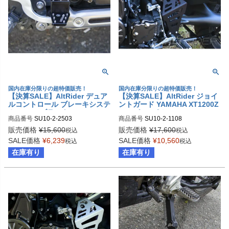
国内在庫分限りの超特価販売！
国内在庫分限りの超特価販売！
【決算SALE】AltRider デュア
【決算SALE】AltRider ジョイ
ルコントロール ブレーキシステ
ントガード YAMAHA XT1200Z
ム 32mm ブラック YAMAHA X
スーパーテネレ (-2013)
商品番号
SU10-2-2503
商品番号
SU10-2-1108
T1200Z スーパーテネレ
販売価格
¥
15,600
販売価格
¥
17,600
税込
税込
SALE価格
¥
6,239
SALE価格
¥
10,560
税込
税込
在庫有り
在庫有り