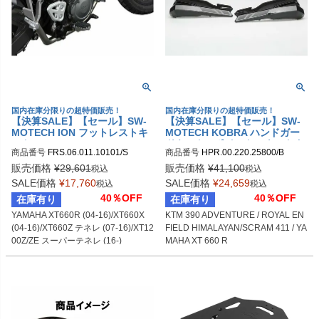
国内在庫分限りの超特価販売！
国内在庫分限りの超特価販売！
【決算SALE】【セール】SW-
【決算SALE】【セール】SW-
MOTECH ION フットレストキ
MOTECH KOBRA ハンドガー
ット YAMAHA XT660R (04-1
ドキット(2ポイントマウントタ
商品番号
FRS.06.011.10101/S

商品番号
HPR.00.220.25800/B

6)/XT660X (04-16)/XT660Z テ
イプ) KTM 390 ADVENTURE
sw_FRS_06_011_10101S
sw_HPR_00_220_25800B
ネレ (07-16)/XT1200Z/ZE スー
(19-) / ROYAL ENFIELD HIMA
販売価格
¥
29,601
販売価格
¥
41,100
税込
税込
パーテネレ (16-) | FRS.06.011.
LAYAN (17-)/SCRAM 411 (21-)
SALE価格
¥
17,760
SALE価格
¥
24,659
税込
税込
10101/S
/ YAMAHA XT 660 R (04-16) |
40％OFF
40％OFF
在庫有り
在庫有り
HPR.00.220.25800/B
YAMAHA XT660R (04-16)/XT660X 
KTM 390 ADVENTURE / ROYAL EN
(04-16)/XT660Z テネレ (07-16)/XT12
FIELD HIMALAYAN/SCRAM 411 / YA
00Z/ZE スーパーテネレ (16-)
MAHA XT 660 R