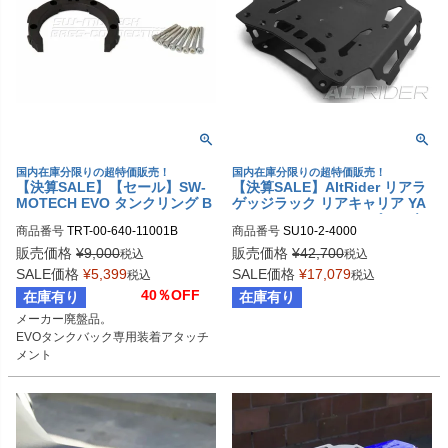
国内在庫分限りの超特価販売！
国内在庫分限りの超特価販売！
【決算SALE】【セール】SW-
【決算SALE】AltRider リアラ
MOTECH EVO タンクリング B
ゲッジラック リアキャリア YA
enelli/Cagiva/Ducati/Triumph/
MAHA XT1200Z スーパーテネ
商品番号
TRT-00-640-11001B

商品番号
SU10-2-4000
Yamaha 5穴汎用 | TRT.00.640.
レ
sw_TRT-00-640-11001B
11001/B
販売価格
¥
9,000
販売価格
¥
42,700
税込
税込
SALE価格
¥
5,399
SALE価格
¥
17,079
税込
税込
40％OFF
在庫有り
在庫有り
メーカー廃盤品。

EVOタンクバック専用装着アタッチ
メント