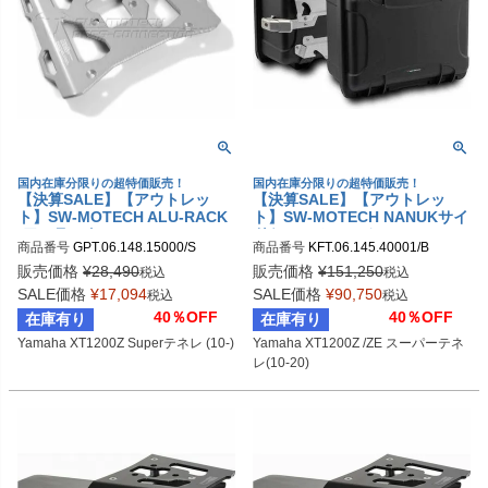
国内在庫分限りの超特価販売！
国内在庫分限りの超特価販売！
【決算SALE】【アウトレッ
【決算SALE】【アウトレッ
ト】SW-MOTECH ALU-RACK
ト】SW-MOTECH NANUKサイ
(アルラック) Yamaha XT1200Z
ドケース システム Yamaha XT
商品番号
GPT.06.148.15000/S

商品番号
KFT.06.145.40001/B

スーパーテネレ (10-)
1200Z /ZE スーパーテネレ(10-
sw_GPT_06_148_15000S
sw_KFT_06_145_40001B
20)
販売価格
¥
28,490
販売価格
¥
151,250
税込
税込
SALE価格
¥
17,094
SALE価格
¥
90,750
税込
税込
40％OFF
40％OFF
在庫有り
在庫有り
Yamaha XT1200Z Superテネレ (10-)
Yamaha XT1200Z /ZE スーパーテネ
レ(10-20)