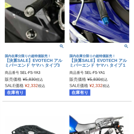
国内在庫分限りの超特価販売！
国内在庫分限りの超特価販売！
【決算SALE】EVOTECH アル
【決算SALE】EVOTECH アル
ミバーエンド ヤマハ タイプ3
ミバーエンド ヤマハ タイプ１
商品番号
SEL-FS-YA3
商品番号
SEL-FS-YA1
販売価格
¥
5,830
販売価格
¥
5,830
税込
税込
SALE価格
¥
2,332
SALE価格
¥
2,332
税込
税込
在庫有り
在庫有り