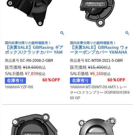
国内在庫分限りの超特価販売！
国内在庫分限りの超特価販売！
【決算SALE】GBRacing ギア
【決算SALE】GBRacing ウォ
ボックス/クラッチカバー YAM
ーターポンプカバー YAMAHA
AHA YZF-R6
MT-09/MT-09 AMT/トレーサー/
商品番号
EC-R6-2008-2-GBR

商品番号
EC-MT09-2021-5-GBR

スクランブラー /XSR900/XSR9
gbr_EC-R6-2008-2-GBR
gbr_EC-MT09-2021-5-GBR
00 GP
販売価格
¥
19,600
販売価格
¥
15,400
税込
税込
SALE価格
¥
7,839
SALE価格
¥
6,160
税込
税込
60％OFF
60％OFF
在庫有り
在庫有り
YAMAHA YZF-R6
YAMAHA MT-09/MT-09 AMT/トレー
サー/スクランブラー /XSR900/XSR9
00 GP