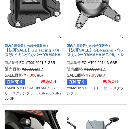
国内在庫分限りの超特価販売！
国内在庫分限りの超特価販売！
【決算SALE】GBRacing パル
【決算SALE】GBRacing パル
ス/タイミングカバー YAMAHA
スカバー YAMAHA MT-09, トレ
MT-09/MT-09 AMT/トレーサー/
ーサー / スクランブラー
商品番号
EC-MT09-2021-3-GBR

商品番号
EC-MT09-2014-3-GBR

スクランブラー /XSR900/XSR9
gbr_EC-MT09-2021-3-GBR
gbr_EC-MT09-2014-3-GBR
00 GP
販売価格
¥
17,501
販売価格
¥
19,600
税込
税込
SALE価格
¥
7,000
SALE価格
¥
7,839
税込
税込
60％OFF
60％OFF
在庫有り
在庫有り
YAMAHA MT-09/MT-09 AMT/トレー
YAMAHA MT-09, トレーサー / スクラ
サー/スクランブラー /XSR900/XSR9
ンブラー
00 GP