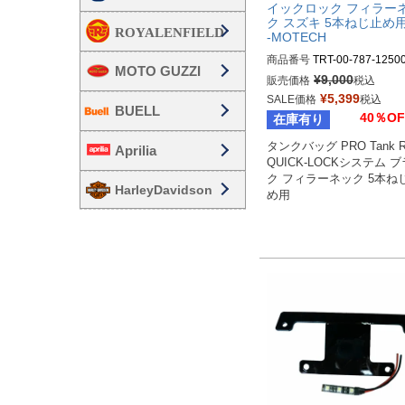
イックロック フィラー
ク スズキ 5本ねじ止め
-MOTECH
商品番号
TRT-00-787-12500
MOTO GUZZI
TRT.00.787.12500/B	

¥
9,000
販売価格
税込
¥
5,399
SALE価格
税込
BUELL
40％OF
在庫有り
タンクバッグ PRO Tank Rin
Aprilia
QUICK-LOCKシステム 
ク フィラーネック 5本ね
HarleyDavidson
め用
