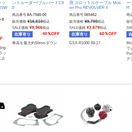
ネッ
ントルーダー/ブルバードC9
用 スロットルケーブル Moti
ーク
用SW
0
on Pro REVOLVER II
H
商品番号
BA-7580-00

商品番号
065462

商
-B

¥
16,610
¥
9,700
販売価格
税込
販売価格
税込
販
Drag型番：1302-0256
Biker's型番：065462

¥
9,966
¥
3,879
SALE価格
税込
SALE価格
税込
SA
M型番：01-1251
40％OFF
60％OFF
在庫有り
在庫有り
F
車高を最大約50mmダウン
GSX-R1000 09-17
M
g  
て
ブラッ
P
じ止
グ