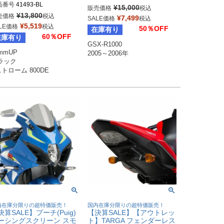
品番号
41493-BL
¥
15,000
販売価格
税込
¥
13,800
売価格
税込
¥
7,499
SALE価格
税込
¥
5,519
LE価格
税込
50％OFF
在庫有り
60％OFF
在庫有り
GSX-R1000

mmUP

2005～2006年
ラック

ストローム 800DE
内在庫分限りの超特価販売！
国内在庫分限りの超特価販売！
決算SALE】プーチ(Puig)
【決算SALE】【アウトレッ
ーシングスクリーン スモ
ト】TARGA フェンダーレス