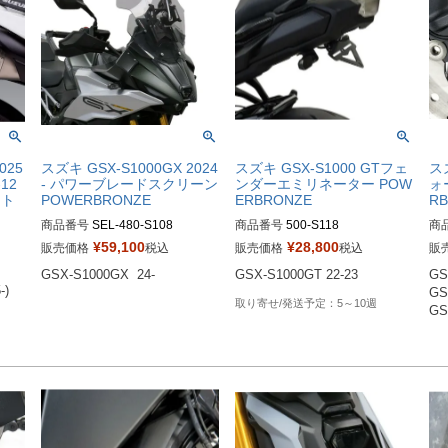
2025
スズキ GSX-S1000GX 2024
スズキ GSX-S1000 GTフェ
スズ
12
- パワーブレードスクリーン
ンダーエミリネーター POW
ォ
ット
POWERBRONZE
ERBRONZE
R
商品番号
SEL-480-S108

商品番号
500-S118

商
480-S108
51
¥
59,100
¥
28,800
販売価格
税込
販売価格
税込
販
51
GSX-S1000GX  24-
GSX-S1000GT 22-23
GS
51
-)
GS
51
5～10週
GS
51
51
51