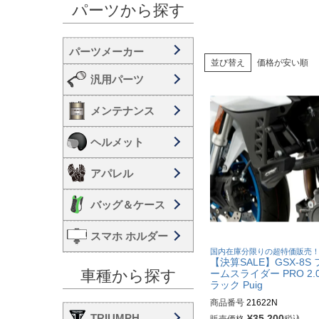
パーツから探す
並び替え
価格が安い順
汎用パーツ
メンテナンス
ヘルメット
アパレル
バッグ＆ケース
スマホ ホルダー
国内在庫分限りの超特価販売
【決算SALE】GSX-8S
車種から探す
ームスライダー PRO 2.
ラック Puig
商品番号
21622N
TRIUMPH
¥
35,200