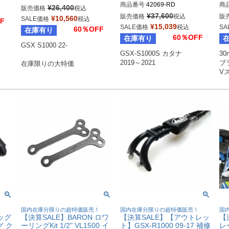
商品番号
42069-RD
商
¥
26,400
販売価格
税込
¥
37,600
販売価格
税込
販
¥
10,560
SALE価格
税込
F
¥
15,039
SALE価格
税込
SA
60％OFF
在庫有り
60％OFF
在庫有り
GSX S1000 22-

GSX-S1000S カタナ

30
2019～2021
ブ
在庫限りの大特価
V
！
国内在庫分限りの超特価販売！
国内在庫分限りの超特価販売！
国
ッグ
【決算SALE】BARON ロワ
【決算SALE】【アウトレッ
【
グ ク
ーリングKit 1/2" VL1500 イ
ト】GSX-R1000 09-17 補修
レ