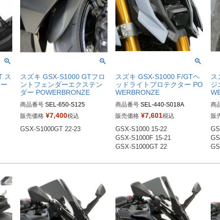
T ス
スズキ GSX-S1000 GTフロ
スズキ GSX-S1000 F/GTヘ
スズ
ター
ントフェンダーエクステン
ッドライトプロテクター PO
ジ
ダー POWERBRONZE
WERBRONZE
W
商品番号
SEL-650-S125

商品番号
SEL-440-S018A

商
650-S125-003：ブラック

440-S018A-000：クリア

52
¥
7,400
¥
7,601
販売価格
税込
販売価格
税込
販
650-S125-070：マットブラック

440-S018A-001：ライトスモー
52
GSX-S1000GT 22-23
GSX-S1000 15-22 

GS
ク

52
GSX-S1000F 15-21 

GS
440-S018A-002：ダークスモー
52
GSX-S1000GT 22 
GS
ク

ブル
52
52