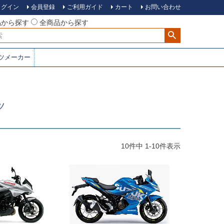
ログイン
会員登録
ご利用ガイド
カート
お問い合わせ
品から探す
全商品から探す
ツメーカー
ツ
10
件中
1
-
10
件表示