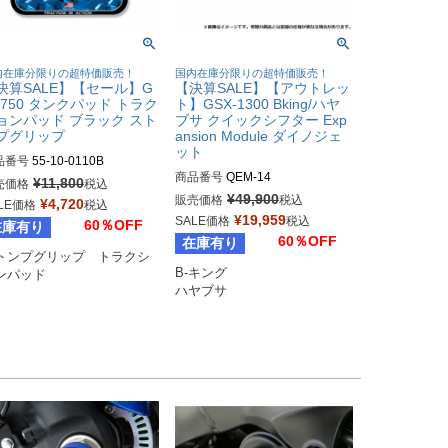
内在庫分限りの超特価販売！
国内在庫分限りの超特価販売！
決算SALE】【セール】G
【決算SALE】【アウトレッ
R750 タンクパッド トラク
ト】GSX-1300 Bking/ハヤ
ョンパッド ブラック スト
ブサ クイックシフター Exp
プグリップ
ansion Module ダイノジェ
ット
品番号
55-10-0110B

商品番号
QEM-14

¥
11,800
売価格
税込
ker's型番：674227

¥
49,900
販売価格
税込
¥
4,720
LE価格
税込
DragSpecialities型番：1601-03
ag型番：4320-1808
¥
19,959
SALE価格
税込
60％OFF
在庫有り
36
60％OFF
在庫有り
トンプグリップ　トラクシ
B-キング

ンパッド
ハヤブサ