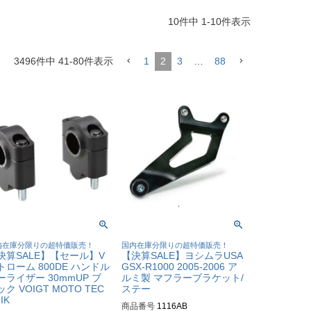
10
件中
1
-
10
件表示
3496
件中
41
-
80
件表示
1
2
3
…
88
内在庫分限りの超特価販売！
国内在庫分限りの超特価販売！
決算SALE】【セール】V
【決算SALE】ヨシムラUSA
トローム 800DE ハンドル
GSX-R1000 2005-2006 ア
ーライザー 30mmUP ブ
ルミ製 マフラーブラケット/
ク VOIGT MOTO TEC
ステー
IK
商品番号
1116AB