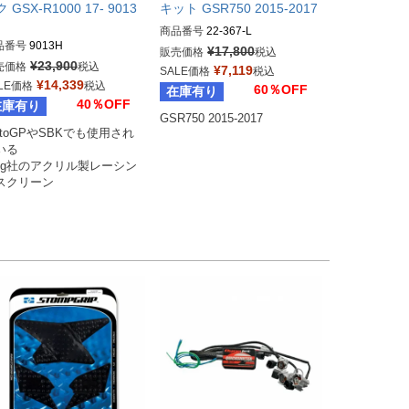
 GSX-R1000 17- 9013
キット GSR750 2015-2017
商品番号
22-367-L

品番号
9013H
¥
17,800
販売価格
税込
DRAG型番：2030-1038
¥
23,900
売価格
税込
¥
7,119
SALE価格
税込
¥
14,339
LE価格
税込
60％OFF
在庫有り
40％OFF
在庫有り
GSR750 2015-2017
otoGPやSBKでも使用され
いる

uig社のアクリル製レーシン
スクリーン