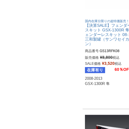
国内在庫分限りの超特価販売
【決算SALE】フェンダ
スキット GSX-1300R 隼
ェンダーレスキット 08-
三和製罐（サンワセイ
ン）
商品番号
GS13RFK08
¥
8,800
販売価格
税込
¥
3,520
SALE価格
税込
60％OF
在庫有り
2008-2013

GSX-1300R 隼