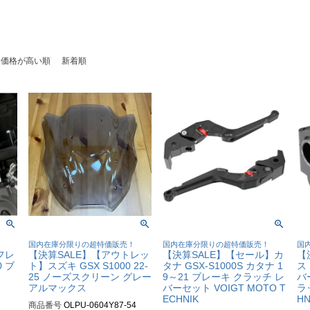
価格が高い順
新着順
！
国内在庫分限りの超特価販売！
国内在庫分限りの超特価販売！
国
 フレ
【決算SALE】【アウトレッ
【決算SALE】【セール】カ
【
0 ブ
ト】スズキ GSX S1000 22-
タナ GSX-S1000S カタナ 1
ス
25 ノーズスクリーン グレー
9～21 ブレーキ クラッチ レ
バ
アルマックス
バーセット VOIGT MOTO T
ラッ
ECHNIK
HN
商品番号
OLPU-0604Y87-54