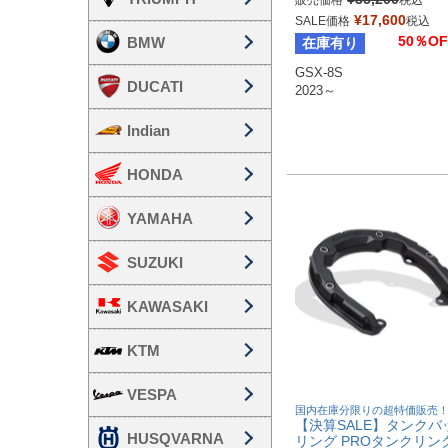
販売価格
税込
¥
17,600
SALE価格
税込
50％OF
BMW
在庫有り
GSX-8S

DUCATI
Indian
HONDA
YAMAHA
SUZUKI
KAWASAKI
KTM
VESPA
国内在庫分限りの超特価販売
【決算SALE】タンクバ
HUSQVARNA
リング PROタンクリン