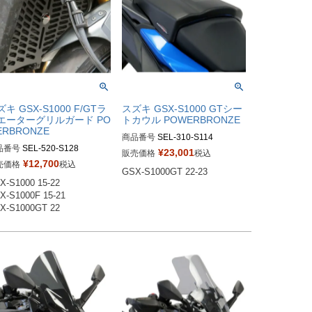
キ GSX-S1000 F/GTラ
スズキ GSX-S1000 GTシー
エーターグリルガード PO
トカウル POWERBRONZE
ERBRONZE
商品番号
SEL-310-S114

品番号
SEL-520-S128

310-S114-003：ブラック

¥
23,001
販売価格
税込
0-S128-005：ホワイト

310-S114-070：マットブラック

¥
12,700
売価格
税込
GSX-S1000GT 22-23
0-S128-004：レッド

310-S114-080：カーボン調

X-S1000 15-22 

0-S128-008：ブルー

X-S1000F 15-21 

0-S128-009：エレクトリック
X-S1000GT 22 
ー

0-S128-022：マットブラック

0-S128-023：グロスブラック