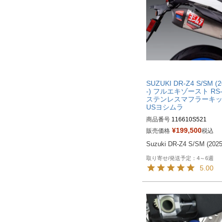
SUZUKI DR-Z4 S/SM (
-) フルエキゾースト RS-
ステンレスマフラーキ
USヨシムラ
商品番号
116610S521

旧型番：116610S520
¥
199,500
販売価格
税込
Suzuki DR-Z4 S/SM (2025
4～6週
5.00