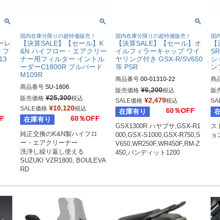
！
国内在庫分限りの超特価販売！
国内在庫分限りの超特価販売！
国
ーレ
【決算SALE】【セール】K
【決算SALE】【セール】オ
【
 フ
&N ハイフロー・エアクリー
イルフィラーキャップ ワイ
S
13
ナー用フィルター イントル
ヤリング付き GSX-R/SV650
シ
カ
ーダーC1800R ブルバード
等 PSR
ン
M109R
商品番号
00-01310-22
商
商品番号
SU-1806

¥
6,200
販売価格
税込
販
Bi
¥
25,300
販売価格
税込
¥
2,479
SALE価格
税込
SA
Dr
¥
10,120
SALE価格
税込
60％OFF
在庫有り
F
60％OFF
在庫有り
GSX1300R ハヤブサ,GSX-R1
ス
純正交換のK&N製ハイフロ
000,GSX-S1000,GSX-R750,S
ョ
ー・エアクリーナー

V650,WR250F,WR450F,RM-Z
洗浄し繰り返し使える

450,バンディット1200
SUZUKI VZR1800, BOULEVA
RD