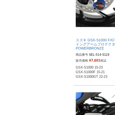
スズキ GSX-S1000 F/G
イングアームプロテク
POWERBRONZE
商品番号
SEL-514-S119

514-S119-003：ブラック

¥
7,601
販売価格
税込
514-S119-004：ホワイト

GSX-S1000 15-23 

514-S119-006：イエロー

GSX-S1000F 15-21 

514-S119-007：アンバー

GSX-S1000GT 22-23 
514-S119-008：ブルー

514-S119-011：グリーン

_514-S119-030：ガンメタ