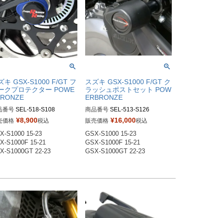
キ GSX-S1000 F/GT フ
スズキ GSX-S1000 F/GT ク
ークプロテクター POWE
ラッシュポストセット POW
BRONZE
ERBRONZE
品番号
SEL-518-S108

商品番号
SEL-513-S126

8-S108-003：ブラック

513-S126-003：ブラック

¥
8,900
¥
16,000
売価格
税込
販売価格
税込
8-S108-004：ホワイト

513-S126-007：アンバー

X-S1000 15-23 

GSX-S1000 15-23 

8-S108-006：イエロー

513-S126-008：ブルー

X-S1000F 15-21 

GSX-S1000F 15-21 

8-S108-007：アンバー

513-S126-011：グリーン

X-S1000GT 22-23 
GSX-S1000GT 22-23 
8-S108-008：ブルー

8-S108-011：グリーン

8-S108-030：ガンメタ