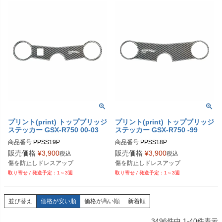
プリント(print) トップブリッジ
プリント(print) トップブリッジ
ステッカー GSX-R750 00-03
ステッカー GSX-R750 -99
商品番号
PPSS19P

商品番号
PPSS18P

販売価格
¥
3,900
販売価格
¥
3,900
税込
税込
Plot型番：PPS-S19P
Plot型番：PPS-S18P
傷を防止しドレスアップ
傷を防止しドレスアップ
1～3週
1～3週
並び替え
価格が安い順
価格が高い順
新着順
3496
件中
1
-
40
件表示