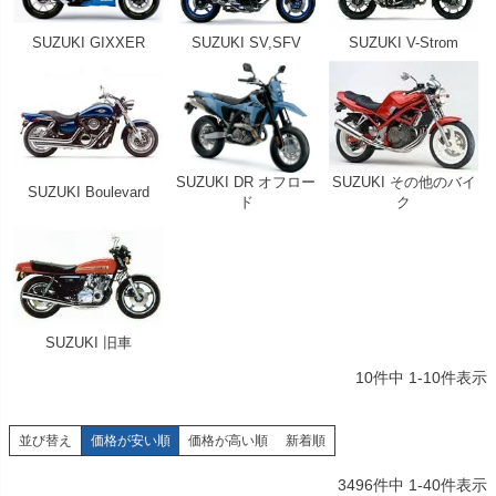
SUZUKI GIXXER
SUZUKI SV,SFV
SUZUKI V-Strom
SUZUKI DR オフロー
SUZUKI その他のバイ
SUZUKI Boulevard
ド
ク
SUZUKI 旧車
10
件中
1
-
10
件表示
並び替え
価格が安い順
価格が高い順
新着順
3496
件中
1
-
40
件表示