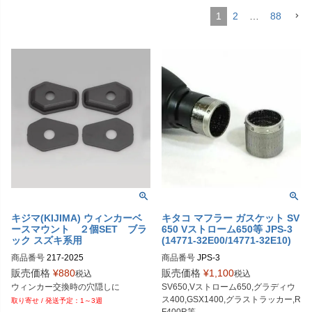
1
2
…
88
キジマ(KIJIMA) ウィンカーベ
キタコ マフラー ガスケット SV
ースマウント ２個SET ブラ
650 Vストローム650等 JPS-3
ック スズキ系用
(14771-32E00/14771-32E10)
商品番号
217-2025
商品番号
JPS-3

973-2000003
販売価格
¥
880
販売価格
¥
1,100
税込
税込
ウィンカー交換時の穴隠しに
SV650,Vストローム650,グラディウ
ス400,GSX1400,グラストラッカー,R
1～3週
F400R等