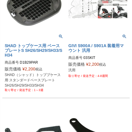
SHAD トップケース用 ベース
GIVI S900A / S901A 装着用マ
プレートS SH26/SH29/SH33/S
ウント 汎用
H34
商品番号
03SKIT
商品番号
D1B29PAR
販売価格
¥
2,200
税込
販売価格
¥
2,200
税込
汎用
SHAD（シャッド）トッププケース
4-8週間
用 スタンダードベースプレート

SH26/SH29/SH33/SH34
1～3週