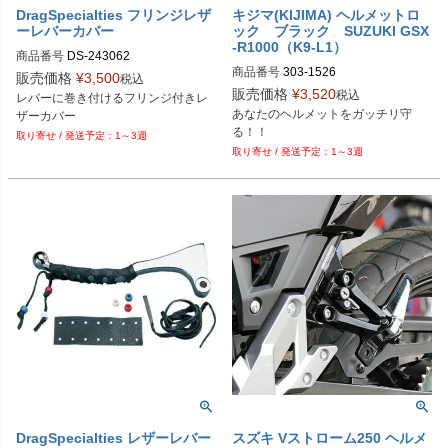
DragSpecialties フリンジレザ
キジマ(KIJIMA) ヘルメットロ
ーレバーカバー
ック ブラック SUZUKI GSX
-R1000（K9-L1）
商品番号
DS-243062
商品番号
303-1526
販売価格
¥
3,500
税込
販売価格
¥
3,520
税込
レバーに巻き付けるフリンジ付きレ
あなたのヘルメットをガッチリ守
る！！
1～3週
1～3週
DragSpecialties レザーレバー
スズキ Vストローム250 ヘルメ