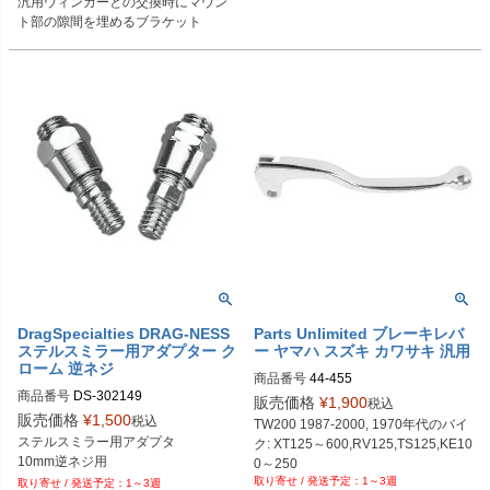
汎用ウィンカーとの交換時にマウン
ト部の隙間を埋めるブラケット
DragSpecialties DRAG-NESS
Parts Unlimited ブレーキレバ
ステルスミラー用アダプター ク
ー ヤマハ スズキ カワサキ 汎用
ローム 逆ネジ
商品番号
44-455
商品番号
DS-302149

販売価格
¥
1,900
税込
販売価格
¥
1,500
税込
TW200 1987-2000, 1970年代のバイ
ステルスミラー用アダプタ

ク: XT125～600,RV125,TS125,KE10
10mm逆ネジ用
0～250
1～3週
1～3週