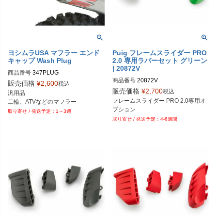
ヨシムラUSA マフラー エンド
Puig フレームスライダー PRO
キャップ Wash Plug
2.0 専用ラバーセット グリーン
| 20872V
商品番号
347PLUG
商品番号
20872V
販売価格
¥
2,600
税込
販売価格
¥
2,700
税込
汎用品

フレームスライダー PRO 2.0専用オ
二輪、ATVなどのマフラー
プション
1～3週
4-6週間