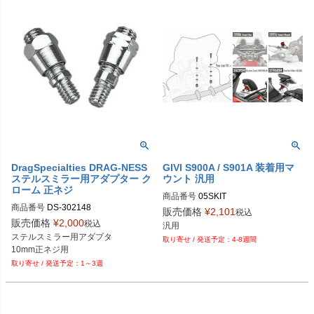
DragSpecialties DRAG-NESS
GIVI S900A / S901A 装着用マ
ステルスミラー用アダプター ク
ウント 汎用
ローム 正ネジ
商品番号
05SKIT
商品番号
DS-302148

販売価格
¥
2,101
税込
販売価格
¥
2,000
税込
汎用
ステルスミラー用アダプタ

4-8週間
10mm正ネジ用
1～3週