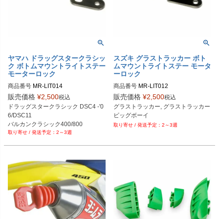
ヤマハ ドラッグスタークラシッ
スズキ グラストラッカー ボト
ク ボトムマウントライトステー
ムマウントライトステー モータ
モーターロック
ーロック
商品番号
MR-LIT014
商品番号
販売価格
¥
2,500
販売価格
¥
2,500
税込
税込
ドラッグスタークラシック DSC4 -'0
グラストラッカー, グラストラッカー
6/DSC11

ビッグボーイ
バルカンクラシック400/800

2～3週
2～3週