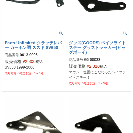
Parts Unlimited クラッチレバ
グッズ(GOODS) ベイツライト
ー カーボン調 スズキ SV650
ステー グラストラッカー(ビッ
グボーイ)
商品番号
0613-0006
商品番号
G6-00033
販売価格
¥
2,300
税込
販売価格
¥
2,310
税込
SV650 1999-2006
マウント位置にこだわったベイツラ
1～3週
イトステー！
1～3週