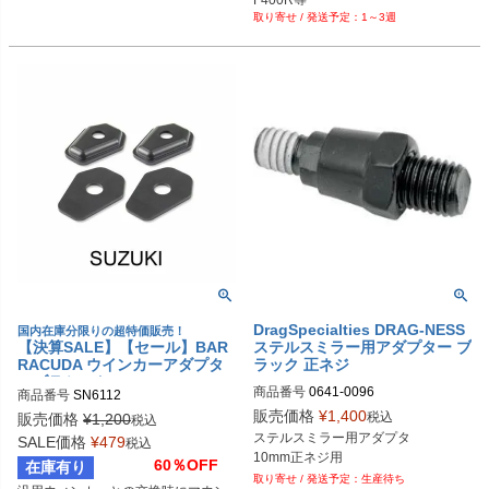
1～3週
DragSpecialties DRAG-NESS
国内在庫分限りの超特価販売！
【決算SALE】【セール】BAR
ステルスミラー用アダプター ブ
RACUDA ウインカーアダプタ
ラック 正ネジ
ーブラケット SUZUKI
商品番号
0641-0096

商品番号
SN6112
販売価格
¥
1,400
税込
販売価格
¥
1,200
税込
ステルスミラー用アダプタ

SALE価格
¥
479
税込
10mm正ネジ用
60％OFF
在庫有り
生産待ち