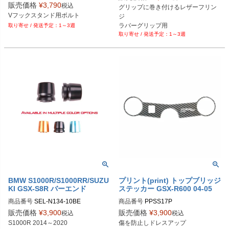
販売価格
¥
3,790
税込
グリップに巻き付けるレザーフリン
Biker's型番：575552

Vフックスタンド用ボルト
ジ

Drag型番：1303-0011
ラバーグリップ用
1～3週
1～3週
BMW S1000R/S1000RR/SUZU
プリント(print) トップブリッジ
KI GSX-S8R バーエンド
ステッカー GSX-R600 04-05
商品番号
SEL-N134-10BE

商品番号
PPSS17P

ブラック：N134-10BE-BLK

販売価格
¥
3,900
販売価格
¥
3,900
税込
税込
ブルー：N134-10BE-BLUE

Plot型番：PPS-S17P
S1000R 2014～2020

傷を防止しドレスアップ
オレンジ：N134-10BE-ORG