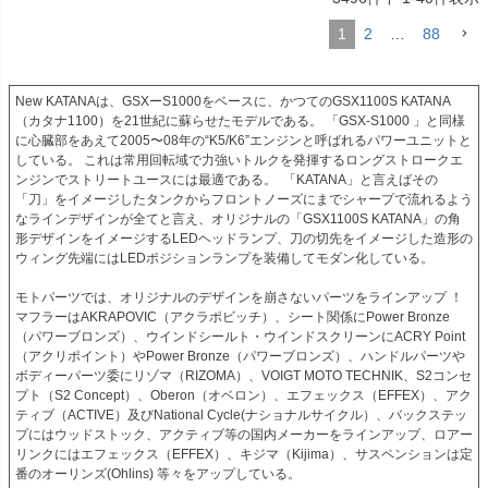
1
2
…
88
New KATANAは、GSXーS1000をベースに、かつてのGSX1100S KATANA
（カタナ1100）を21世紀に蘇らせたモデルである。 「GSX-S1000 」と同様
に心臓部をあえて2005〜08年の“K5/K6”エンジンと呼ばれるパワーユニットと
している。 これは常用回転域で力強いトルクを発揮するロングストロークエ
ンジンでストリートユースには最適である。  「KATANA」と言えばその
「刀」をイメージしたタンクからフロントノーズにまでシャープで流れるよう
なラインデザインが全てと言え、オリジナルの「GSX1100S KATANA」の角
形デザインをイメージするLEDヘッドランプ、刀の切先をイメージした造形の
ウィング先端にはLEDポジションランプを装備してモダン化している。

モトパーツでは、オリジナルのデザインを崩さないパーツをラインアップ ！  
マフラーはAKRAPOVIC（アクラポビッチ）、シート関係にPower Bronze
（パワーブロンズ）、ウインドシールト・ウインドスクリーンにACRY Point
（アクリポイント）やPower Bronze（パワーブロンズ）、ハンドルパーツや
ボディーパーツ委にリゾマ（RIZOMA）、VOIGT MOTO TECHNIK、S2コンセ
プト（S2 Concept）、Oberon（オベロン）、エフェックス（EFFEX）、アク
ティブ（ACTIVE）及びNational Cycle(ナショナルサイクル）、バックステッ
プにはウッドストック、アクティブ等の国内メーカーをラインアップ、ロアー
リンクにはエフェックス（EFFEX）、キジマ（Kijima）、サスペンションは定
番のオーリンズ(Ohlins) 等々をアップしている。