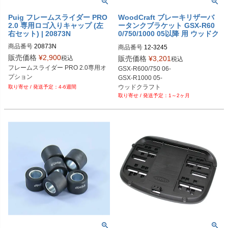
Puig フレームスライダー PRO
WoodCraft ブレーキリザーバ
2.0 専用ロゴ入りキャップ (左
ータンクブラケット GSX-R60
右セット) | 20873N
0/750/1000 05以降 用 ウッドク
ラフト
商品番号
20873N
商品番号
12-3245

販売価格
¥
2,900
税込
販売価格
¥
3,201
税込
フレームスライダー PRO 2.0専用オ
GSX-R600/750 06-

プション
GSX-R1000 05-

ウッドクラフト

4-6週間
1～2ヶ月
ブレーキリザーバータンク

ブラケット