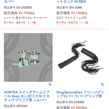
カバー
ットロック KIJIMA
商品番号
DS-243056
商品番号
303-1588
販売価格
¥
3,700
販売価格
¥
3,740
税込
税込
2017- Vストローム250
1～3週
1～3週
VORTEX スイングアームスプ
DragSpecialties フリンジグリ
ール 8mm ホンダ/スズキ/ドカ
ップカバー ラバーグリップ用
ティ/アプリリア系 シルバー
商品番号
DS-243060
商品番号
SP526S

販売価格
¥
3,800
税込