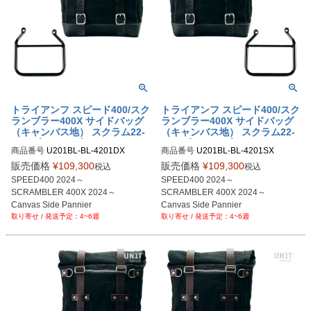
トライアンフ スピード400/スク
トライアンフ スピード400/スク
ランブラー400X サイドバッグ
ランブラー400X サイドバッグ
（キャンバス地） スクラム22-
（キャンバス地） スクラム22-
30L ブラック/ブラック＆サイ
30L ブラック/ブラック ＆サイ
商品番号
U201BL-BL-4201DX

商品番号
U201BL-BL-4201SX

ドバッグサポート フレーム右側
ドバッグサポート フレーム左側
U201BL_BL+4201DX

U201BL_BL+4201SX

キット ユニットガレージ
キット ユニットガレージ
販売価格
¥
109,300
販売価格
¥
109,300
税込
税込
SPEED400 2024～

SPEED400 2024～

SCRAMBLER 400X 2024～

SCRAMBLER 400X 2024～

Canvas Side Pannier 

Canvas Side Pannier 

4~6週
4~6週
Scram 22L-30L 

Scram 22L-30L 

Black/Black

Black/Black

+ Right Subframe
+ Left Subframe