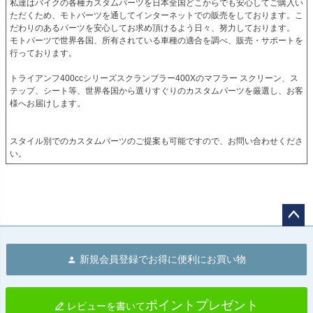
私達はバイクの各種カスタムパーツを日本全国どこからでも安心してご購入い
ただくため、モトパーツを通してインターネットでの販売をしております。こ
だわりのあるパーツを安心してお求め頂けるよう日々、努力しております。

モトパーツで世界各国、所有されている車種の適合を調べ、販売・サポートを
行っております。

トライアンフ400ccシリーズスクランブラー400Xのマフラー スクリーン、ス
テップ、シート等、世界各国から選りすぐりのカスタムパーツを厳選し、お客
様へお届けします。

スタイル別でのカスタムパーツのご提案も可能ですので、お問い合わせくださ
い。
ペー
ジト
新規会員登録でお得に便利にお買い物
ップ
へ
ポイントプレゼント
レビューを書いて