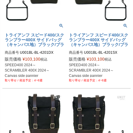
トライアンフ スピード400/スク
トライアンフ スピード400/スク
ランブラー400X サイドバッグ
ランブラー400X サイドバッグ
（キャンバス地）ブラック/ブラ
（キャンバス地）ブラック/ブラ
ック＆サイドバッグサポートフ
ック＆サイドバッグサポートフ
商品番号
U001BL-BL-4201DX

商品番号
U001BL-BL-4201SX

レーム右側 キット ユニットガ
レーム左側 キット ユニットガ
U001BL_BL+4201DX

U001BL_BL+4201SX

レージ
レージ
販売価格
¥
103,100
販売価格
¥
103,100
税込
税込
SPEED400 2024～

SPEED400 2024～

SCRAMBLER 400X 2024～

SCRAMBLER 400X 2024～

Canvas side pannier

Canvas side pannier

4~6週
4~6週
10L-14L Black/Black

10L-14L Black/Black

+ Right Subframe
+ Left Subframe