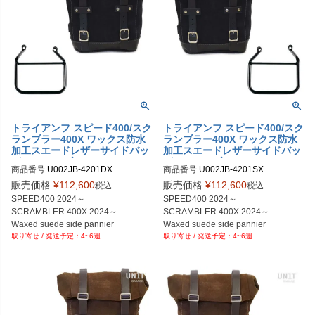
トライアンフ スピード400/スク
トライアンフ スピード400/スク
ランブラー400X ワックス防水
ランブラー400X ワックス防水
加工スエードレザーサイドバッ
加工スエードレザーサイドバッ
グ ジェットブラック＆サイドバ
グジェットブラック ＆サイドバ
商品番号
U002JB-4201DX

商品番号
U002JB-4201SX

ッグサポート フレーム右側キッ
ッグサポート フレーム左側キッ
U002JB+4201DX

U002JB+4201SX

ト ユニットガレージ
ト ユニットガレージ
販売価格
¥
112,600
販売価格
¥
112,600
税込
税込
SPEED400 2024～

SPEED400 2024～

SCRAMBLER 400X 2024～

SCRAMBLER 400X 2024～

Waxed suede side pannier

Waxed suede side pannier

4~6週
4~6週
10L-14L  JetBlack

10L-14L  JetBlack
