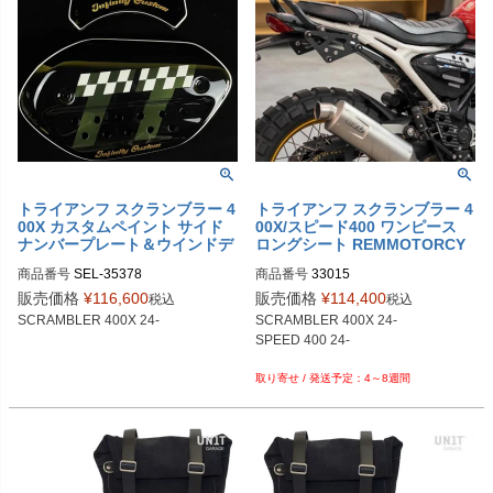
トライアンフ スクランブラー 4
トライアンフ スクランブラー 4
00X カスタムペイント サイド
00X/スピード400 ワンピース
ナンバープレート＆ウインドデ
ロングシート REMMOTORCY
ィフレクターセット REMMOT
CLE
商品番号
SEL-35378

商品番号
33015

ORCYCLE
35378：TT

販売価格
¥
116,600
販売価格
¥
114,400
税込
税込
35379：No 28

SCRAMBLER 400X 24-

SCRAMBLER 400X 24-

35380：No 62

SPEED 400 24-

35381：No 8
4～8週間