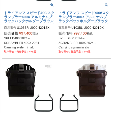
トライアンフ スピード400/スク
トライアンフ スピード400/スク
ランブラー400X アルミナムブ
ランブラー400X アルミナムブ
ラックバックホルダーブラウン
ラックバックホルダーブラック
レザーフロント＆サドルバッグ
レザーフロント＆サドルバッグ
商品番号
U103BR-U000-4201SX

商品番号
U103BL-U000-4201DX

サポートフレーム左側キット ユ
サポートフレーム右側キット ユ
U103BL+U000+4201DX

ニットガレージ
ニットガレージ
販売価格
¥
97,400
販売価格
¥
97,400
税込
税込
SPEED400 2024～

SPEED400 2024～

SCRAMBLER 400X 2024～

SCRAMBLER 400X 2024～

Carrying system in alu

Carrying system in alu

4~6週
4~6週
Black with Black leather

Black with Black leather

front ＆ Quick Release

front ＆ Quick Release

System + Left Subframe
System + Right Subframe