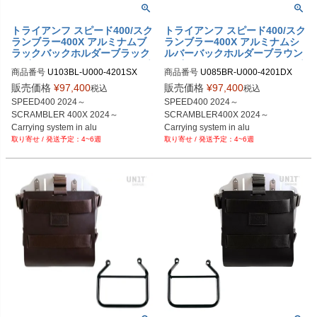
トライアンフ スピード400/スク
トライアンフ スピード400/スク
ランブラー400X アルミナムブ
ランブラー400X アルミナムシ
ラックバックホルダーブラック
ルバーバックホルダーブラウン
レザーフロント＆サドルバッグ
レザーフロント＆サドルバッグ
商品番号
U103BL-U000-4201SX

商品番号
U085BR-U000-4201DX

サポートフレーム左側キット ユ
サポートフレーム右側キット ユ
U103BL+U000+4201SX
U085BR+U000+4201DX
ニットガレージ
ニットガレージ
販売価格
¥
97,400
販売価格
¥
97,400
税込
税込
SPEED400 2024～

SPEED400 2024～

SCRAMBLER 400X 2024～

SCRAMBLER400X 2024～

Carrying system in alu

Carrying system in alu

4~6週
4~6週
Black with Black leather

Sliver with Brown leather

front ＆ Quick Release

front ＆ Quick Release 

System + Left Subframe
System + Right Subframe