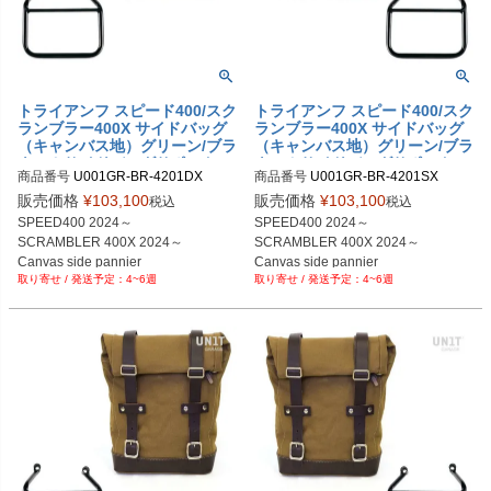
トライアンフ スピード400/スク
トライアンフ スピード400/スク
ランブラー400X サイドバッグ
ランブラー400X サイドバッグ
（キャンバス地）グリーン/ブラ
（キャンバス地）グリーン/ブラ
ウン＆サイドバッグサポートフ
ウン＆サイドバッグサポートフ
商品番号
U001GR-BR-4201DX

商品番号
U001GR-BR-4201SX

レーム右側 キット ユニットガ
レーム左側 キット ユニットガ
U001GR_BR+4201DX

U001GR_BR+4201SX

レージ
レージ
販売価格
¥
103,100
販売価格
¥
103,100
税込
税込
SPEED400 2024～

SPEED400 2024～

SCRAMBLER 400X 2024～

SCRAMBLER 400X 2024～

Canvas side pannier

Canvas side pannier

4~6週
4~6週
10L-14L Green/Brown

10L-14L Green/Brown

+ Right Subframe
+ Left Subframe