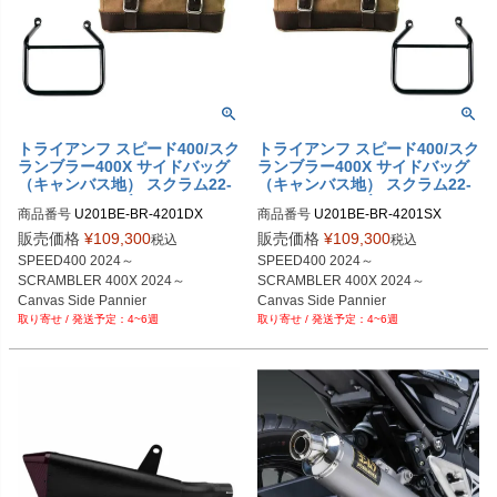
トライアンフ スピード400/スク
トライアンフ スピード400/スク
ランブラー400X サイドバッグ
ランブラー400X サイドバッグ
（キャンバス地） スクラム22-
（キャンバス地） スクラム22-
30L ベージュ/ブラウン＆サイ
30L ベージュ/ブラウン＆サイ
商品番号
U201BE-BR-4201DX

商品番号
U201BE-BR-4201SX

ドバッグサポート フレーム右側
ドバッグサポート フレーム左側
U201BE_BR+4201DX

キット ユニットガレージ
キット ユニットガレージ
販売価格
¥
109,300
販売価格
¥
109,300
税込
税込
SPEED400 2024～

SPEED400 2024～

SCRAMBLER 400X 2024～

SCRAMBLER 400X 2024～

Canvas Side Pannier 

Canvas Side Pannier 

4~6週
4~6週
Scram 22L-30L 

Scram 22L-30L 

Beige/Brown

Beige/Brown

+ Right Subframe
+ Left Subframe