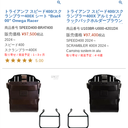
トライアンフ スピード400/スク
トライアンフ スピード400/スク
ランブラー400X シート “Brat4
ランブラー400X アルミナムブ
00” Omega Racer
ラックバックホルダーブラウン
レザーフロント＆サドルバッグ
商品番号
SPEED400-BRAT400
商品番号
U103BR-U000-4201DX

サポートフレーム右側キット ユ
U103BR+U000+4201DX

販売価格
¥
97,500
ニットガレージ
税込
販売価格
¥
97,400
税込
2024～

SPEED400 2024～

スピード400

SCRAMBLER 400X 2024～

スクランブラー400X
Carrying system in alu

1～3ヶ月
4~6週
Black with Brown leather

5.00
front ＆ Quick Release

System + Right Subframe