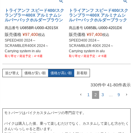
トライアンフ スピード400/スク
トライアンフ スピード400/スク
ランブラー400X アルミナムシ
ランブラー400X アルミナムシ
ルバーバックホルダーブラウン
ルバーバックホルダーブラック
レザーフロント＆サドルバッグ
レザーフロント＆サドルバッグ
商品番号
U085BR-U000-4201SX

商品番号
U085BL-U000-4201DX

サポートフレーム左側キット ユ
サポートフレーム右側キット ユ
U085BR+U000+4201SX	

U085BL+U000+4201DX

ニットガレージ
ニットガレージ
販売価格
¥
97,400
販売価格
¥
97,400
税込
税込
SPEED400 2024～

SPEED400 2024～

SCRAMBLER400X 2024～

SCRAMBLER 400X 2024～

Carrying system in alu

Carrying system in alu

4~6週
4~6週
Sliver with Brown leather

Sliver with Black leather

front ＆ Quick Release 

front ＆ Quick Release

System + Left Subframe
System + Right Subframe
並び替え
価格が安い順
価格が高い順
新着順
330
件中
41
-
80
件表示
1
2
3
…
9
モトパーツはバイクカスタムパーツの専門店です。

バイクは購入した後、乗って楽しむだけでなく、カスタムして楽しむ方がたく
さんいらっしゃると思います。
