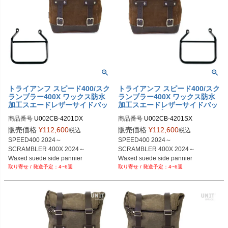
トライアンフ スピード400/スク
トライアンフ スピード400/スク
ランブラー400X ワックス防水
ランブラー400X ワックス防水
加工スエードレザーサイドバッ
加工スエードレザーサイドバッ
グコロラドブラウン＆サイドバ
グ コロラドブラウン＆サイドバ
商品番号
U002CB-4201DX

商品番号
U002CB-4201SX

ッグサポート フレーム右側キッ
ッグサポート フレーム左側キッ
U002CB+4201DX

ト ユニットガレージ
ト ユニットガレージ
販売価格
¥
112,600
販売価格
¥
112,600
税込
税込
SPEED400 2024～

SPEED400 2024～

SCRAMBLER 400X 2024～

SCRAMBLER 400X 2024～

Waxed suede side pannier

Waxed suede side pannier

4~6週
4~6週
10L-14L ColoradoBrown

10L-14L ColoradoBrown
