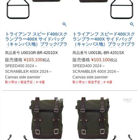
トライアンフ スピード400/スク
トライアンフ スピード400/スク
ランブラー400X サイドバッグ
ランブラー400X サイドバッグ
（キャンバス地）ブラック/ブラ
（キャンバス地）ブラック/ブラ
ウン＆サイドバッグサポートフ
ウン＆サイドバッグサポートフ
商品番号
U001GR-BR-4201DX

商品番号
U001BL-BR-4201SX

レーム右側 キット ユニットガ
レーム左側 キット ユニットガ
U001GR_BR+4201DX

U001BL_BR+4201SX

レージ
レージ
販売価格
¥
103,100
販売価格
¥
103,100
税込
税込
SPEED400 2024～

SPEED400 2024～

SCRAMBLER 400X 2024～

SCRAMBLER 400X 2024～

Canvas side pannier

Canvas side pannier

4~6週
4~6週
10L-14L Black/Brown

10L-14L Black/Brown

+ Right Subframe
+ Left Subframe