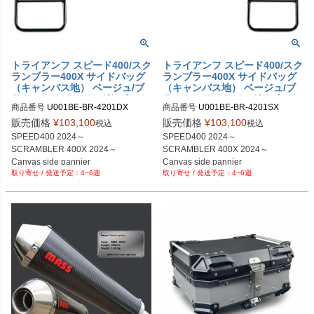
トライアンフ スピード400/スク
トライアンフ スピード400/スク
ランブラー400X サイドバッグ
ランブラー400X サイドバッグ
（キャンバス地） ベージュ/ブ
（キャンバス地） ベージュ/ブ
ラウン＆サイドバッグサポート
ラウン＆サイドバッグサポート
商品番号
U001BE-BR-4201DX

商品番号
U001BE-BR-4201SX

フレーム右側 キット ユニット
フレーム左側 キット ユニット
U001BE_BR+4201DX

ガレージ
ガレージ
販売価格
¥
103,100
販売価格
¥
103,100
税込
税込
SPEED400 2024～

SPEED400 2024～

SCRAMBLER 400X 2024～

SCRAMBLER 400X 2024～

Canvas side pannier

Canvas side pannier

4~6週
4~6週
10L-14L Beige/Brown

10L-14L Beige/Brown

+ Right Subframe
+ Left Subframe