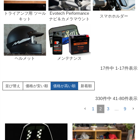
トライアンフ用 ツール
Evotech Performance
スマホホルダー
キット
ナビ＆カメラマウント
ヘルメット
メンテナンス
17
件中
1
-
17
件表示
並び替え
価格が安い順
価格が高い順
新着順
330
件中
41
-
80
件表示
1
2
3
…
9