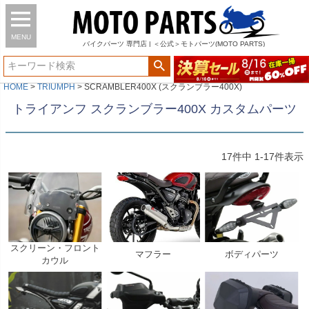
MENU
バイク
パーツ
専門店 | ＜公式＞モトパーツ(MOTO PARTS)
HOME
TRIUMPH
SCRAMBLER400X (スクランブラー400X)
トライアンフ スクランブラー400X カスタムパーツ
17
件中
1
-
17
件表示
スクリーン・フロント
マフラー
ボディパーツ
カウル