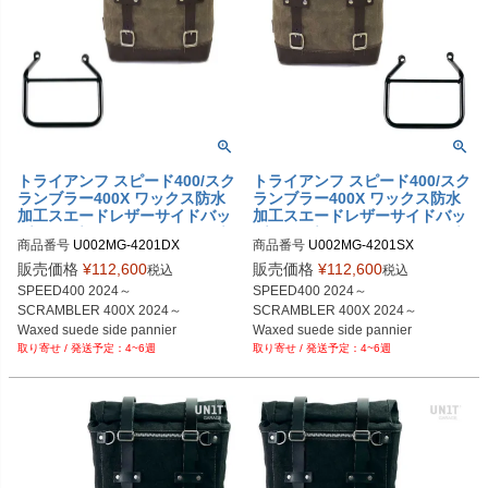
トライアンフ スピード400/スク
トライアンフ スピード400/スク
ランブラー400X ワックス防水
ランブラー400X ワックス防水
加工スエードレザーサイドバッ
加工スエードレザーサイドバッ
グ モスグレイ ＆サイドバッグ
グ モスグレイ ＆サイドバッグ
商品番号
U002MG-4201DX

商品番号
U002MG-4201SX

サポート フレーム右側キット
サポート フレーム左側キット
U002MG+4201SX
ユニットガレージ
ユニットガレージ
販売価格
¥
112,600
販売価格
¥
112,600
税込
税込
SPEED400 2024～

SPEED400 2024～

SCRAMBLER 400X 2024～

SCRAMBLER 400X 2024～

Waxed suede side pannier

Waxed suede side pannier

4~6週
4~6週
10L-14L MossGrey

10L-14L MossGrey
