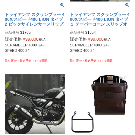
トライアンフ スクランブラー 4
トライアンフ スクランブラー 4
00X/スピード400 LION タイプ
00X/スピード400 LION タイプ
2 ビックサイレンサースリップ
１ テーパーコーン スリップオ
オンマフラー REMMOTORCY
ンマフラー REMMOTORCYCL
商品番号
31765

商品番号
31554

CLE
E
販売価格
¥
99,000
販売価格
¥
99,000
税込
税込
SCRAMBLER 400X 24-

SCRAMBLER 400X 24-

SPEED 400 24-

SPEED 400 24-

4～8週間
4～8週間