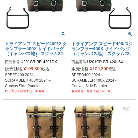
トライアンフ スピード400/スク
トライアンフ スピード400/スク
ランブラー400X サイドバッグ
ランブラー400X サイドバッグ
（キャンバス地） スクラム22-
（キャンバス地） スクラム22-
30L グリーン/ブラウン＆サイ
30L グリーン/ブラウン＆サイ
商品番号
U201GR-BR-4201DX

商品番号
U201GR-BR-4201SX

ドバッグサポート フレーム右側
ドバッグサポート フレーム左側
U201GR_BR+4201DX

U201GR_BR+4201SX

キット ユニットガレージ
キット ユニットガレージ
販売価格
¥
109,300
販売価格
¥
109,300
税込
税込
SPEED400 2024～

SPEED400 2024～

SCRAMBLER 400X 2024～

SCRAMBLER 400X 2024～

Canvas Side Pannier 

Canvas Side Pannier 

4~6週
4~6週
Scram 22L-30L 

Scram 22L-30L 

Green/Brown

Green/Brown

+ Right Subframe
+ Left Subframe