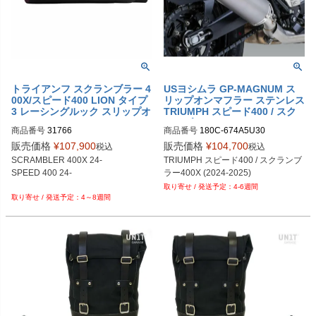
トライアンフ スクランブラー 4
USヨシムラ GP-MAGNUM ス
00X/スピード400 LION タイプ
リップオンマフラー ステンレス
3 レーシングルック スリップオ
TRIUMPH スピード400 / スク
ンマフラー REMMOTORCYCL
ランブラー400X (2024-2025)
商品番号
31766

商品番号
180C-674A5U30
E
販売価格
¥
107,900
販売価格
¥
104,700
税込
税込
SCRAMBLER 400X 24-

TRIUMPH スピード400 / スクランブ
SPEED 400 24-

ラー400X (2024-2025)
4-6週間
4～8週間