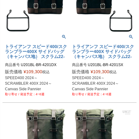
トライアンフ スピード400/スク
トライアンフ スピード400/スク
ランブラー400X サイドバッグ
ランブラー400X サイドバッグ
（キャンバス地） スクラム22-
（キャンバス地） スクラム22-
30L ブラック/ブラウン＆サイ
30L ブラック/ブラウン＆サイ
商品番号
U201BL-BR-4201DX

商品番号
U201BL-BR-4201SX

ドバッグサポート フレーム右側
ドバッグサポート フレーム左側
U201BL_BR+4201DX

U201BL_BR+4201SX	

キット ユニットガレージ
キット ユニットガレージ
販売価格
¥
109,300
販売価格
¥
109,300
税込
税込
SPEED400 2024～

SPEED400 2024～

SCRAMBLER 400X 2024～

SCRAMBLER 400X 2024～

Canvas Side Pannier 

Canvas Side Pannier 

4~6週
4~6週
Scram 22L-30L 

Scram 22L-30L 

Black/Brown

Black/Brown

+ Right Subframe
+ Left Subframe