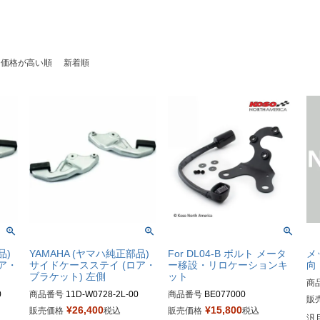
価格が高い順
新着順
品)
YAMAHA (ヤマハ純正部品)
For DL04-B ボルト メータ
メ
ア・
サイドケースステイ (ロア・
ー移設・リロケーションキ
向 
ブラケット) 左側
ット
商
0
商品番号
11D-W0728-2L-00
商品番号
BE077000
M型
販
¥
26,400
¥
15,800
販売価格
税込
販売価格
税込
汎用