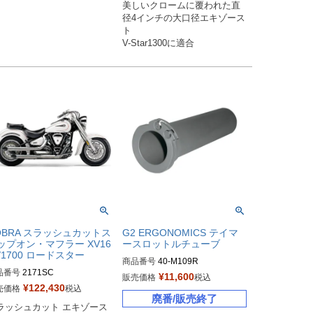
美しいクロームに覆われた直
径4インチの大口径エキゾース
ト

V-Star1300に適合
OBRA スラッシュカットス
G2 ERGONOMICS テイマ
ップオン・マフラー XV16
ースロットルチューブ
0/1700 ロードスター
商品番号
40-M109R

品番号
2171SC

¥
11,600
販売価格
税込
番：087679

Drag型番：0632-0485
¥
122,430
売価格
税込
廃番/販売終了
ラッシュカット エキゾース
ーカー型番：2171SC