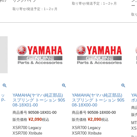
N等の
リンクパイプ
ン
1～2ヶ月
ー
1～2ヶ月
ィッ
YAMAHA(ヤマハ純正部品)
YAMAHA(ヤマハ純正部品)
Y
P-
スプリング トーション 905
スプリング トーション 905
ボル
08-18X01-00
08-18X00-00
商
商品番号
90508-18X01-00
商品番号
90508-18X00-00
販
¥
2,090
¥
2,090
販売価格
税込
販売価格
税込
MT-
XSR700 Legacy

XSR700 Legacy

XS
XSR700 Xtribute
XSR700 Xtribute