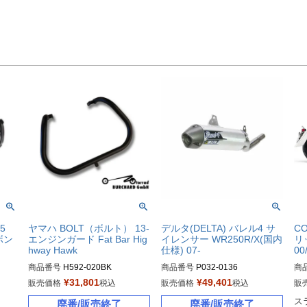
5
ヤマハ BOLT（ボルト） 13-
デルタ(DELTA) バレル4 サ
C
ボン
エンジンガード Fat Bar Hig
イレンサー WR250R/X(国内
リ
hway Hawk
仕様) 07-
0
商品番号
H592-020BK

商品番号
P032-0136
商
旧型
¥
31,801
¥
49,401
販売価格
税込
販売価格
税込
販
ス
廃番/販売終了
廃番/販売終了
メ