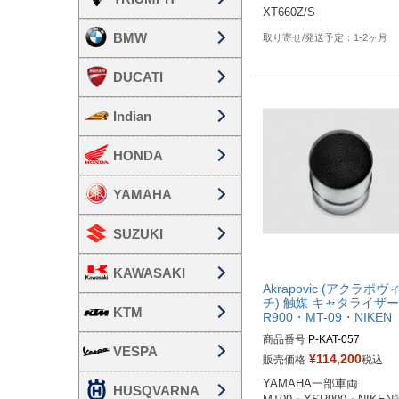
XT660Z/S
BMW
1-2ヶ月
DUCATI
Indian
HONDA
YAMAHA
SUZUKI
KAWASAKI
Akrapovic (アクラポヴ
チ) 触媒 キャタライザー
KTM
R900・MT-09・NIKEN
商品番号
VESPA
¥
114,200
販売価格
税込
YAMAHA一部車両

HUSQVARNA