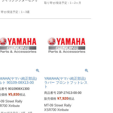
。クイックシフターセンサ
1～2ヶ月
1～3週
AMAHA(ヤマハ純正部品)
YAMAHA(ヤマハ純正部品)
ト 90109-08X13-00
ラバー フロントフットレス
ト
品番号
9010908X1300
商品番号
23P-27413-00-00
¥
5,830
売価格
税込
¥
7,920
販売価格
税込
09 Street Rally

MT-09 Street Rally

R700 Xtribute
XSR700 Xtribute