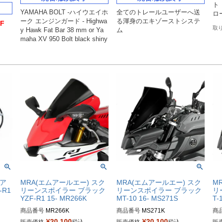
ト

YAMAHA BOLT -ハイウエイホ
全てのトレールユーザーへ送
ロ
ーク エンジンガード - Highwa
る渾身のエキゾーストシステ
F
y Hawk Fat Bar 38 mm or Ya
ム
maha XV 950 Bolt black shiny

テア
MRA(エムアールエー) スク
MRA(エムアールエー) スク
M
-R1
リーンスポイラー ブラック
リーンスポイラー ブラック
リ
YZF-R1 15- MR266K
MT-10 16- MS271S
T-
商品番号
MR266K
商品番号
MS271K
商
¥
20,100
¥
20,100