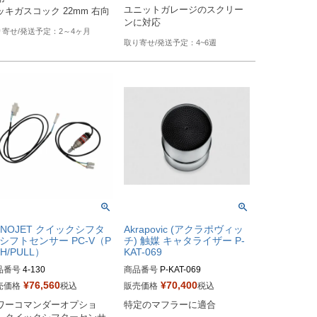
ユニットガレージのスクリー
ンに対応
2～4ヶ月
4~6週
YNOJET クイックシフタ
Akrapovic (アクラポヴィッ
 シフトセンサー PC-V（P
チ) 触媒 キャタライザー P-
H/PULL）
KAT-069
品番号
4-130

商品番号
P-KAT-069
¥
76,560
¥
70,400
売価格
税込
販売価格
税込
番：1601-0510
ワーコマンダーオプショ
特定のマフラーに適合