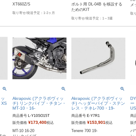
XT660Z/S
ボルト用 DL-04B を移設する
ためのKIT
1-2ヶ月
1～3週
ィッ
Akrapovic (アクラポヴィッ
Akrapovic (アクラポヴィッ
D
 XS
チ) リンクパイプ・チタン・
チ) ヘッダーパイプ・ステン
ー
MT-10・16-
レス・テネレ700・19-
US
商品番号
L-Y10SO15T
商品番号
商
¥
173,400
¥
153,901
販売価格
税込
販売価格
税込
販
D型
MT-10 16-20

Tenere 700 19-
パ