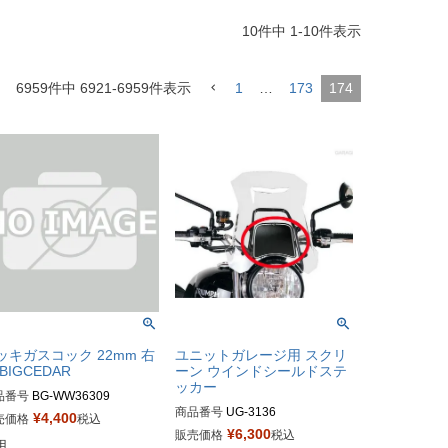
10
件中
1
-
10
件表示
6959
件中
6921
-
6959
件表示
1
…
173
174
ッキガスコック 22mm 右
ユニットガレージ用 スクリ
BIGCEDAR
ーン ウインドシールドステ
ッカー
品番号
BG-WW36309

商品番号
UG-3136

番：WW36309
¥
4,400
売価格
税込
M型番：3136
¥
6,300
販売価格
税込

