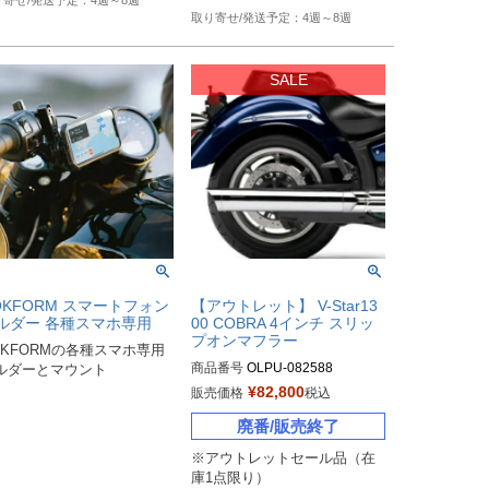
4週～8週
4週～8週
OKFORM スマートフォン
【アウトレット】 V-Star13
ルダー 各種スマホ専用
00 COBRA 4インチ スリッ
プオンマフラー
OKFORMの各種スマホ専用
商品番号
OLPU-082588

ルダーとマウント
¥
82,800
販売価格
税込
廃番/販売終了
※アウトレットセール品（在
庫1点限り）
