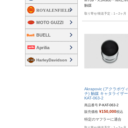
MT09・XSR900・NIKE
触媒
1～2ヶ月
MOTO GUZZI
BUELL
Aprilia
HarleyDavidson
Akrapovic (アクラポヴ
チ) 触媒 キャタライザー 
KAT-063-2
商品番号
P-KAT-063-2

P-KAT-063/2
¥
150,000
販売価格
税込
特定のマフラーに適合
1～2ヶ月