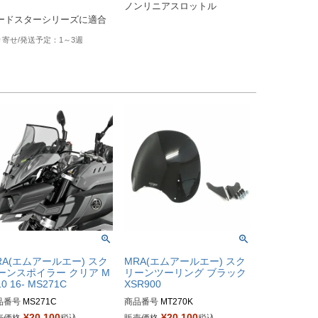
ードスターシリーズに適合
1～3週
RA(エムアールエー) スク
MRA(エムアールエー) スク
ーンスポイラー クリア M
リーンツーリング ブラック
10 16- MS271C
XSR900
品番号
MS271C
商品番号
MT270K
¥
20,100
¥
20,100