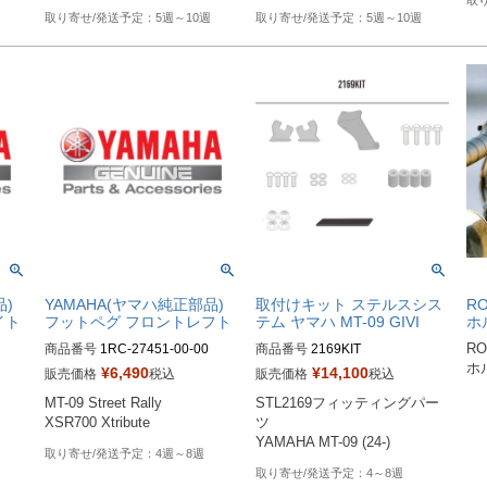
5週～10週
5週～10週
品)
YAMAHA(ヤマハ純正部品)
取付けキット ステルスシス
R
イト
フットペグ フロントレフト
テム ヤマハ MT-09 GIVI
ホ
商品番号
1RC-27451-00-00
商品番号
2169KIT
R
ホ
¥
6,490
¥
14,100
販売価格
税込
販売価格
税込
MT-09 Street Rally

STL2169フィッティングパー
XSR700 Xtribute
ツ

YAMAHA MT-09 (24-)
4週～8週
4～8週