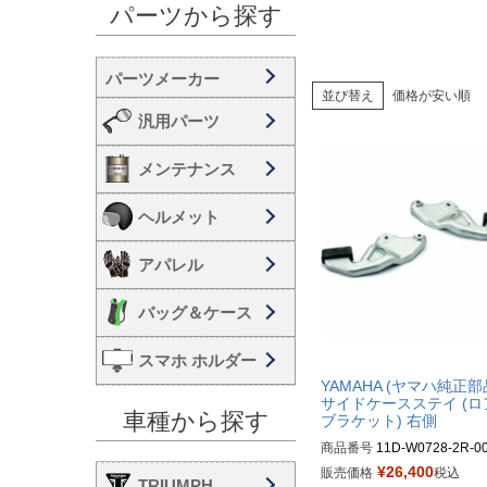
パーツから探す
並び替え
価格が安い順
汎用パーツ
メンテナンス
ヘルメット
アパレル
バッグ＆ケース
スマホ ホルダー
YAMAHA (ヤマハ純正部
サイドケースステイ (ロ
車種から探す
ブラケット) 右側
商品番号
11D-W0728-2R-0
¥
26,400
販売価格
税込
TRIUMPH