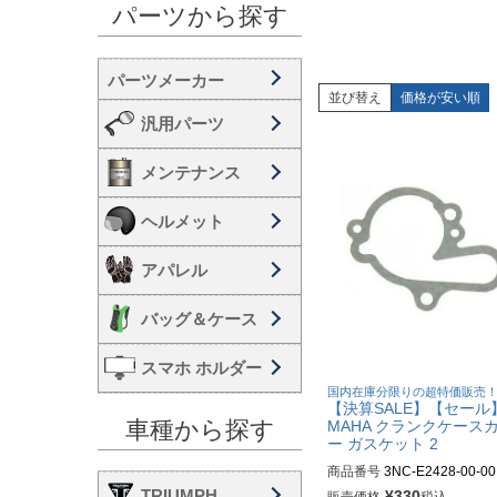
パーツから探す
並び替え
価格が安い順
汎用パーツ
メンテナンス
ヘルメット
アパレル
バッグ＆ケース
スマホ ホルダー
国内在庫分限りの超特価販売
【決算SALE】【セール
車種から探す
MAHA クランクケース
ー ガスケット 2
商品番号
3NC-E2428-00-00
TRIUMPH
¥
330