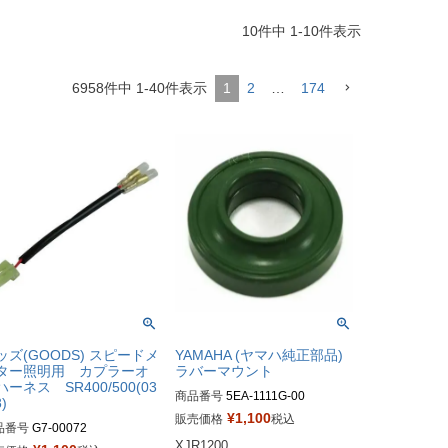
10
件中
1
-
10
件表示
6958
件中
1
-
40
件表示
1
2
…
174
ッズ(GOODS) スピードメ
YAMAHA (ヤマハ純正部品)
ター照明用 カプラーオ
ラバーマウント
ハーネス SR400/500(03
商品番号
5EA-1111G-00
8)
¥
1,100
販売価格
税込
品番号
G7-00072
XJR1200