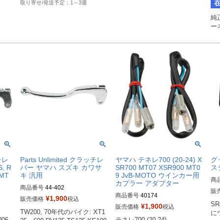
1～3週
純
ー
ッチレ
Parts Unlimited クラッチレ
ヤマハ テネレ700 (20-24) X
グ
, R
バー ヤマハ スズキ カワサ
SR700 MT07 XSR900 MT0
ステ
/MT
キ 汎用
9 JvB-MOTO ウインカー用
商
カプラー アダプター
商品番号
44-402
販
商品番号
40174
¥
1,900
販売価格
税込
S
¥
1,900
販売価格
税込
TW200, 70年代のバイク: XT1
に