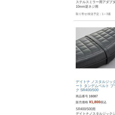
ステルスミラー用アダプタ
10mm逆ネジ用
1～3週
デイトナ ノスタルジッ
ート タンデムベルト ブ
ク SR400/500
商品番号
16087

PLOT型番：P097-8752
¥
1,800
販売価格
税込
SR400/500用

デイトナノスタルジック