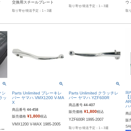


交換用スチールプレート
ウ
1～3週
1～3週
クシ
Parts Unlimited ブレーキレ
Parts Unlimited クラッチレ
国
【
ラッ
バー ヤマハ VMX1200 V-MA
バー ヤマハ YZF600R
A
X
商品番号
44-407
ハ
商品番号
44-458
¥
1,800
販売価格
税込
商
¥
1,800
販売価格
税込
YZF600R 1995-2007
販
VMX1200 V-MAX 1985-2005
SA
1～3週
シー