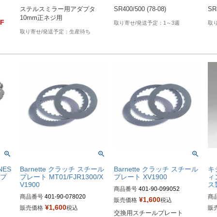
ステルスミラー用アダプタ

SR400/500 (78-08)
SR
10mm正ネジ用
F
1～3週
生産待ち
-NES
Barnette クラッチ スチール
Barnette クラッチ スチール
キ
ダプ
プレート MT01/FJR1300/X
プレート XV1900
ィ
V1900
ス
商品番号
401-90-099052

商品番号
401-90-078020

商
¥
1,600
販売価格
税込
B型番：614551
¥
1,600
販売価格
税込
販
交換用スチールプレート
B型番：614549