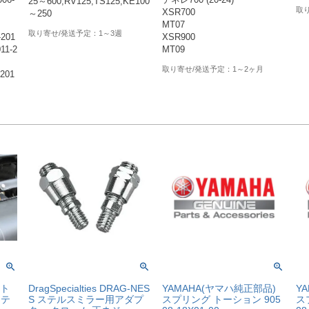
006-
テネレ700 (20-24)
25～600,RV125,TS125,KE100
XSR700
～250
MT07
1～3週
-201
XSR900
11-2
MT09
1～2ヶ月
-201
ット
DragSpecialties DRAG-NES
YAMAHA(ヤマハ純正部品)
Y
ステ
S ステルスミラー用アダプ
スプリング トーション 905
ス