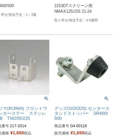
400/500
2153DTスクリーン用

NMAX125/155 21-24
1～3週
4-8週間
ジマ(KIJIMA) フロントウ
グッズ(GOODS) センタース
ンカーステー ステンレ
タンドストッパー SR400/
製 TW200/225
500
品番号
217-2014
商品番号
G4-00118
¥
1,650
¥
1,650
売価格
税込
販売価格
税込