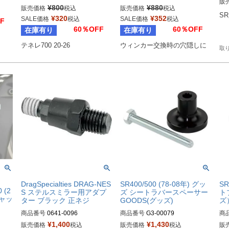
販
¥
800
¥
880
販売価格
税込
販売価格
税込
S
¥
320
¥
352
SALE価格
税込
SALE価格
税込
F
60％OFF
60％OFF
在庫有り
在庫有り
テネレ700 20-26
ウィンカー交換時の穴隠しに
！
DragSpecialties DRAG-NES
SR400/500 (78-08年) グッ
S
 (2
S ステルスミラー用アダプ
ズ シートラバースペーサー
ト
キャッ
ター ブラック 正ネジ
GOODS(グッズ)
ズ
商品番号
0641-0096

商品番号
G3-00079
商
¥
1,400
¥
1,430
販売価格
税込
販売価格
税込
販