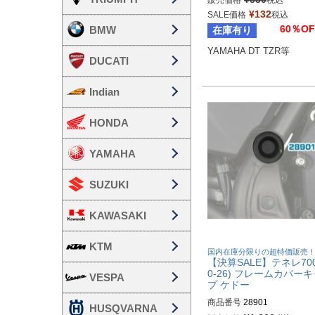
販売価格
税込
¥
132
SALE価格
税込
60％OF
BMW
在庫有り
YAMAHA DT TZR等
DUCATI
Indian
HONDA
YAMAHA
SUZUKI
KAWASAKI
KTM
国内在庫分限りの超特価販売
【決算SALE】テネレ700
0-26) フレームカバー
VESPA
プ ケドー
商品番号
28901
HUSQVARNA