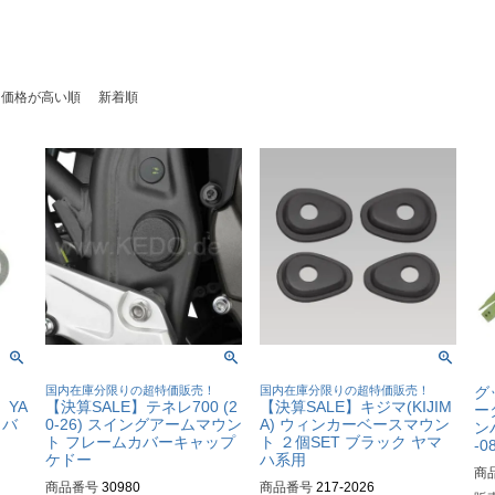
価格が高い順
新着順
！
国内在庫分限りの超特価販売！
国内在庫分限りの超特価販売！
グ
】YA
【決算SALE】テネレ700 (2
【決算SALE】キジマ(KIJIM
ー
カバ
0-26) スイングアームマウン
A) ウィンカーベースマウン
ン
ト フレームカバーキャップ
ト ２個SET ブラック ヤマ
-0
ケドー
ハ系用
商
商品番号
30980
商品番号
217-2026