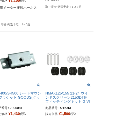
¥
1,100
売価格
税込
1-2ヶ月
R用メーター接続ハーネス

1～3週
R400/SR500 シートマウン
NMAX125/155 21-24 ウイ
ブラケット GOODS(グッ
ンドスクリーン2153DT用
）
フィッティングキット GIVI
品番号
G3-00081
商品番号
D2153KIT
¥
1,430
¥
1,500
売価格
税込
販売価格
税込