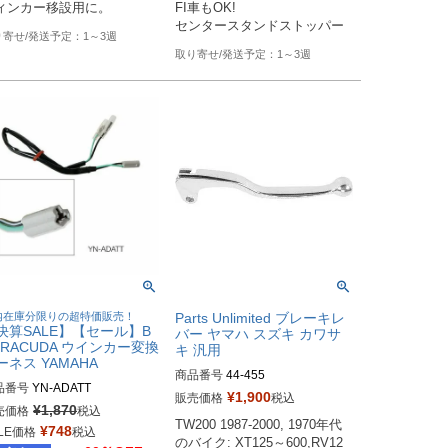
ィンカー移設用に。
FI車もOK!

センタースタンドストッパー
1～3週
1～3週
内在庫分限りの超特価販売！
Parts Unlimited ブレーキレ
決算SALE】【セール】B
バー ヤマハ スズキ カワサ
RRACUDA ウインカー変換
キ 汎用
ーネス YAMAHA
商品番号
44-455
品番号
YN-ADATT
¥
1,900
販売価格
税込
¥
1,870
売価格
税込
TW200 1987-2000, 1970年代
¥
748
LE価格
税込
のバイク: XT125～600,RV12