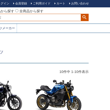
ログイン
会員登録
ご利用ガイド
カート
お問い合わせ
品から探す
全商品から探す
ツメーカー
ーツ
10
件中
1
-
10
件表示