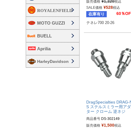
¥
1,320
販売価格
税込
¥
528
SALE価格
税込
60％OF
在庫有り
MOTO GUZZI
テネレ700 20-26
BUELL
Aprilia
HarleyDavidson
DragSpecialties DRAG
S ステルスミラー用ア
ター クローム 逆ネジ
商品番号
DS-302149

¥
1,500
販売価格
税込