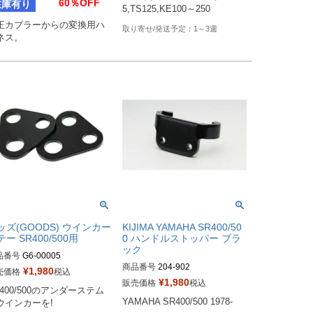
60％OFF
在庫有り
5,TS125,KE100～250
正カプラーからの変換用ハ
1～3週
ネス。
ッズ(GOODS) ウインカー
KIJIMA YAMAHA SR400/50
ー SR400/500用
0 ハンドルストッパー ブラ
ック
品番号
G6-00005
商品番号
204-902
¥
1,980
売価格
税込
¥
1,980
販売価格
税込
R400/500のアンダーステム
YAMAHA SR400/500 1978-
ウインカーを!