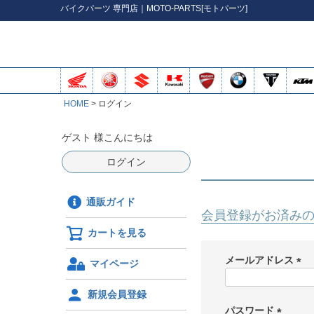
バイク
パーツ
専門店｜MOTO-PARTS[モトパーツ]
HOME
ログイン
ゲスト 様こんにちは
ログイン
通販ガイド
会員登録がお済み
カートを見る
メールアドレス
マイページ
(
必
新規会員登録
須
パスワード