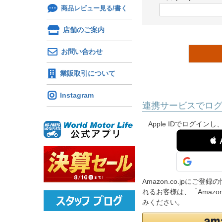
)
商品レビュー見る/書く
(
必
店舗のご案内
須
)
お問い合わせ
業販取引について
Instagram
連携サービスでロ
Apple IDでログイ
 
Amazon.co.jpに
れるお客様は、「Amaz
みください。