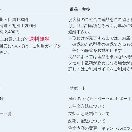
料
返品・交換
・四国 800円
お客様のご都合で返品をご希望さ
九州 1,200円
は、商品到着後なるべくお早めに
,400円
連絡下さい。
※取付けが完了するまでは、お届
送料無料
円以上お買い上げで
確認のため型番の確認できるも
目安については、
ご利用ガイド
を
等）の保管をお勧めします。
さい。
商品によっては返品を承れない場
ンセル手数料が必要になる場合が
詳しくは
ご利用ガイド
をご利用く
ジ
サポート
録
MotoParts(モトパーツ)のサポート
ご注文方法について
ー一覧
支払いと送料について
納期、配送について
注文内容の変更、キャンセルにつ