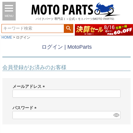
MENU
バイク
パーツ
専門店 | ＜公式＞モトパーツ(MOTO PARTS)
HOME
ログイン
ログイン | MotoParts
会員登録がお済みのお客様
メールアドレス
(
必
須
パスワード
)
(
必
須