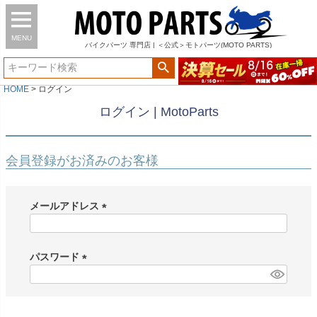
MENU
バイク
パーツ
専門店 | ＜公式＞モトパーツ(MOTO PARTS)
HOME
ログイン
ログイン | MotoParts
会員登録がお済みのお客様
メールアドレス
(
必
須
パスワード
)
(
必
須