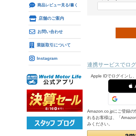
)
商品レビュー見る/書く
(
必
店舗のご案内
須
)
お問い合わせ
業販取引について
Instagram
連携サービスでロ
Apple IDでログイ
 
Amazon.co.jpに
れるお客様は、「Amaz
みください。