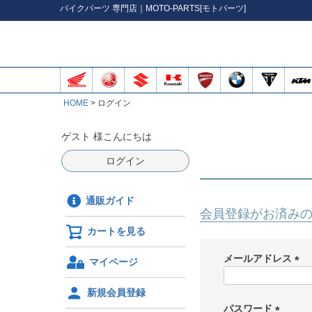
バイク
パーツ
専門店｜MOTO-PARTS[モトパーツ]
HOME
ログイン
ゲスト 様こんにちは
ログイン
通販ガイド
会員登録がお済み
カートを見る
メールアドレス
マイページ
(
必
新規会員登録
須
パスワード