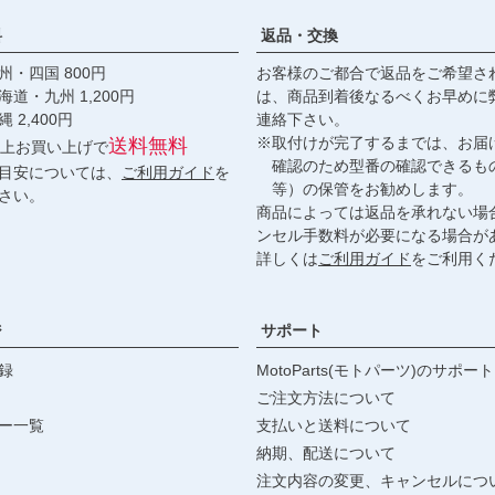
料
返品・交換
・四国 800円
お客様のご都合で返品をご希望さ
九州 1,200円
は、商品到着後なるべくお早めに
,400円
連絡下さい。
※取付けが完了するまでは、お届
送料無料
円以上お買い上げで
確認のため型番の確認できるも
目安については、
ご利用ガイド
を
等）の保管をお勧めします。
さい。
商品によっては返品を承れない場
ンセル手数料が必要になる場合が
詳しくは
ご利用ガイド
をご利用く
ジ
サポート
録
MotoParts(モトパーツ)のサポート
ご注文方法について
ー一覧
支払いと送料について
納期、配送について
注文内容の変更、キャンセルにつ