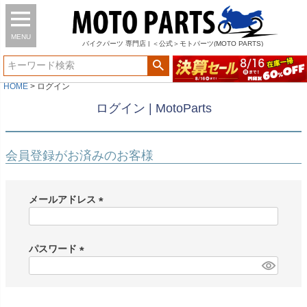
MENU
バイク
パーツ
専門店 | ＜公式＞モトパーツ(MOTO PARTS)
HOME
ログイン
ログイン | MotoParts
会員登録がお済みのお客様
メールアドレス
(
必
須
パスワード
)
(
必
須