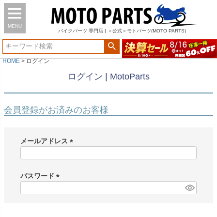
MENU
バイク
パーツ
専門店 | ＜公式＞モトパーツ(MOTO PARTS)
HOME
ログイン
ログイン | MotoParts
会員登録がお済みのお客様
メールアドレス
(
必
須
パスワード
)
(
必
須