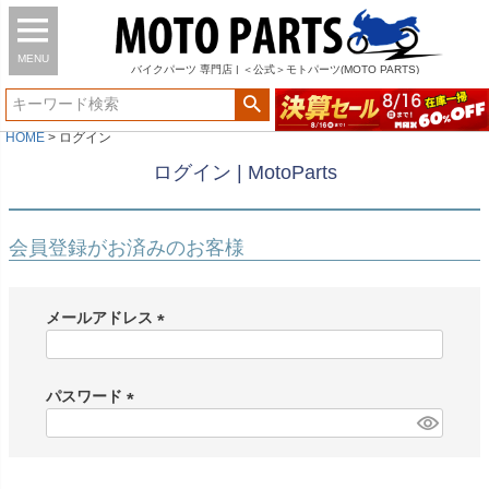
MENU
バイク
パーツ
専門店 | ＜公式＞モトパーツ(MOTO PARTS)
HOME
ログイン
ログイン | MotoParts
会員登録がお済みのお客様
メールアドレス
(
必
須
パスワード
)
(
必
須