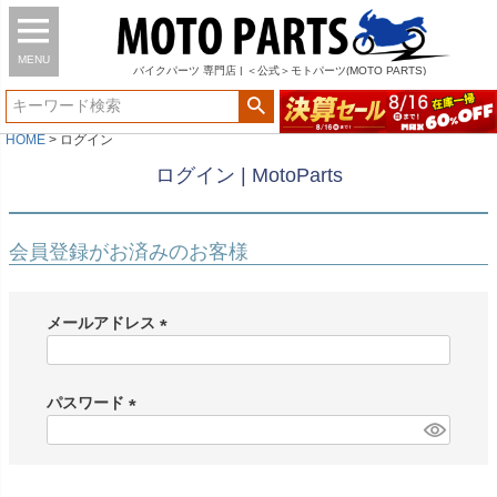
MENU
バイク
パーツ
専門店 | ＜公式＞モトパーツ(MOTO PARTS)
HOME
ログイン
ログイン | MotoParts
会員登録がお済みのお客様
メールアドレス
(
必
須
パスワード
)
(
必
須