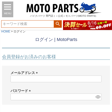
MENU
バイク
パーツ
専門店 | ＜公式＞モトパーツ(MOTO PARTS)
HOME
ログイン
ログイン | MotoParts
会員登録がお済みのお客様
メールアドレス
(
必
須
パスワード
)
(
必
須