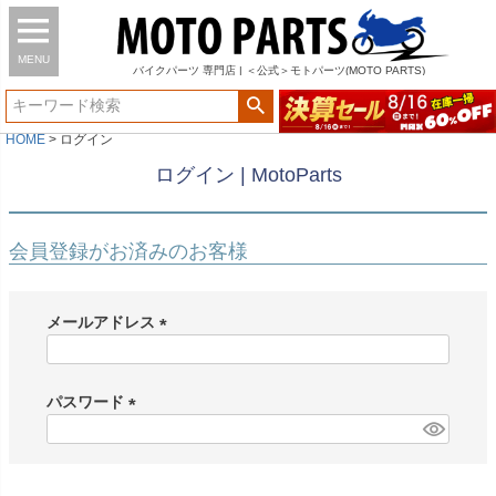
MENU
バイク
パーツ
専門店 | ＜公式＞モトパーツ(MOTO PARTS)
HOME
ログイン
ログイン | MotoParts
会員登録がお済みのお客様
メールアドレス
(
必
須
パスワード
)
(
必
須