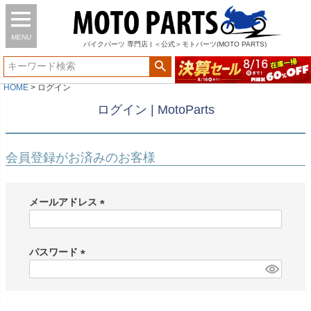
MENU
バイク
パーツ
専門店 | ＜公式＞モトパーツ(MOTO PARTS)
HOME
ログイン
ログイン | MotoParts
会員登録がお済みのお客様
メールアドレス
(
必
須
パスワード
)
(
必
須