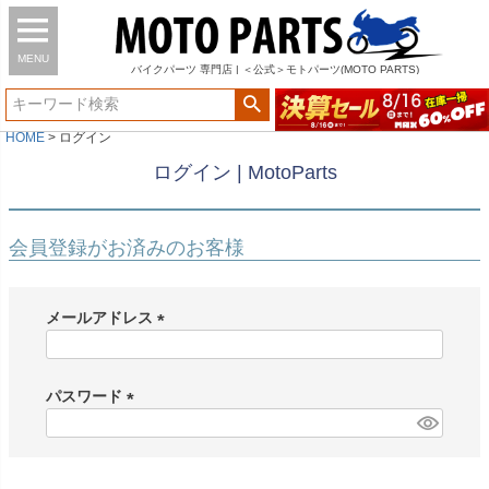
MENU
バイク
パーツ
専門店 | ＜公式＞モトパーツ(MOTO PARTS)
HOME
ログイン
ログイン | MotoParts
会員登録がお済みのお客様
メールアドレス
(
必
須
パスワード
)
(
必
須