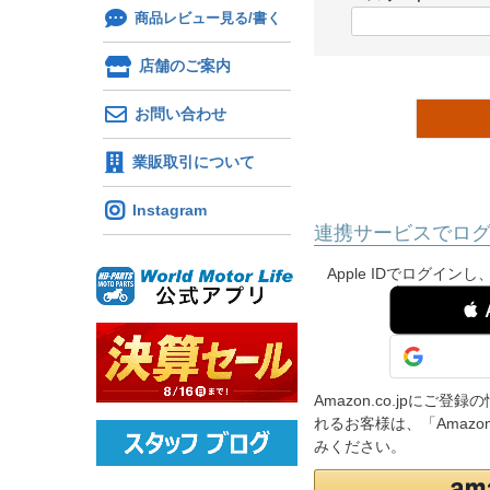
)
商品レビュー見る/書く
(
必
店舗のご案内
須
)
お問い合わせ
業販取引について
Instagram
連携サービスでロ
Apple IDでログイ
 
Amazon.co.jpに
れるお客様は、「Amaz
みください。