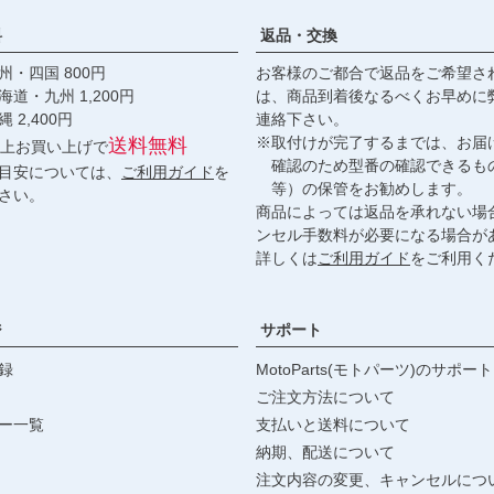
料
返品・交換
・四国 800円
お客様のご都合で返品をご希望さ
九州 1,200円
は、商品到着後なるべくお早めに
,400円
連絡下さい。
※取付けが完了するまでは、お届
送料無料
円以上お買い上げで
確認のため型番の確認できるも
目安については、
ご利用ガイド
を
等）の保管をお勧めします。
さい。
商品によっては返品を承れない場
ンセル手数料が必要になる場合が
詳しくは
ご利用ガイド
をご利用く
ジ
サポート
録
MotoParts(モトパーツ)のサポート
ご注文方法について
ー一覧
支払いと送料について
納期、配送について
注文内容の変更、キャンセルにつ