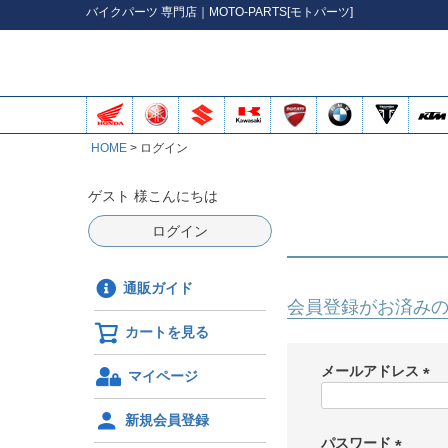
バイク
パーツ
専門店｜MOTO-PARTS[モトパーツ]
HOME
ログイン
ゲスト 様こんにちは
ログイン
通販ガイド
会員登録がお済み
カートを見る
メールアドレス
マイページ
(
必
新規会員登録
須
パスワード