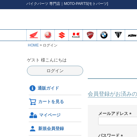
バイク
パーツ
専門店｜MOTO-PARTS[モトパーツ]
HOME
ログイン
ゲスト 様こんにちは
ログイン
通販ガイド
会員登録がお済み
カートを見る
メールアドレス
マイページ
(
必
新規会員登録
須
パスワード