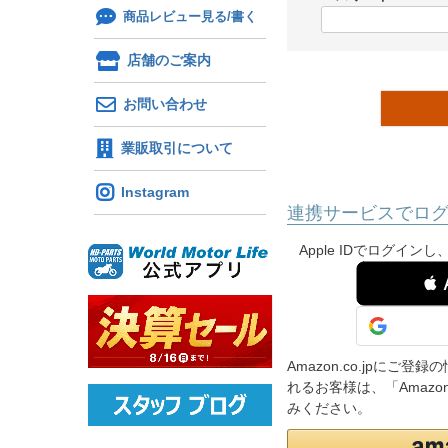
)
商品レビュー見る/書く
(
必
店舗のご案内
須
)
お問い合わせ
業販取引について
Instagram
連携サービスでロ
Apple IDでログイ
 
Amazon.co.jpに
れるお客様は、「Amaz
みください。