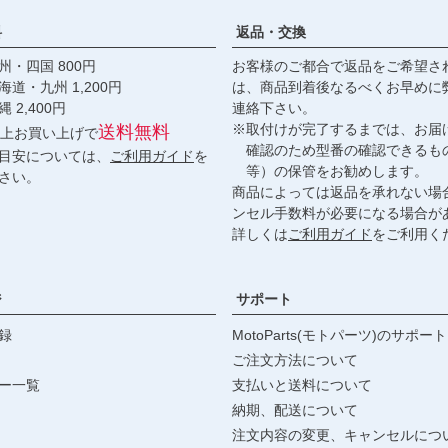
料
返品・交換
・四国 800円
お客様のご都合で返品をご希望さ
九州 1,200円
は、商品到着後なるべくお早めに
,400円
連絡下さい。
※取付けが完了するまでは、お届
送料無料
円以上お買い上げで
確認のため型番の確認できるも
目安については、
ご利用ガイド
を
等）の保管をお勧めします。
さい。
商品によっては返品を承れない場
ンセル手数料が必要になる場合が
詳しくは
ご利用ガイド
をご利用く
ジ
サポート
録
MotoParts(モトパーツ)のサポート
ご注文方法について
ー一覧
支払いと送料について
納期、配送について
注文内容の変更、キャンセルにつ