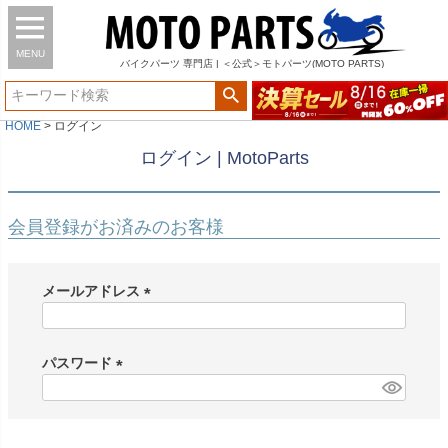
MENU
バイク
パーツ
専門店 | ＜公式＞モトパーツ(MOTO PARTS)
HOME
ログイン
ログイン | MotoParts
会員登録がお済みのお客様
メールアドレス
(
必
須
パスワード
)
(
必
須