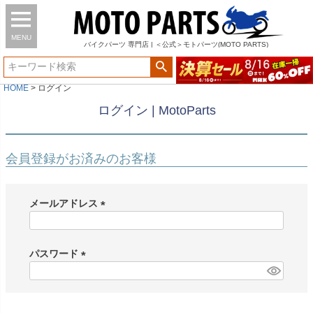
MENU
バイク
パーツ
専門店 | ＜公式＞モトパーツ(MOTO PARTS)
HOME
ログイン
ログイン | MotoParts
会員登録がお済みのお客様
メールアドレス
(
必
須
パスワード
)
(
必
須