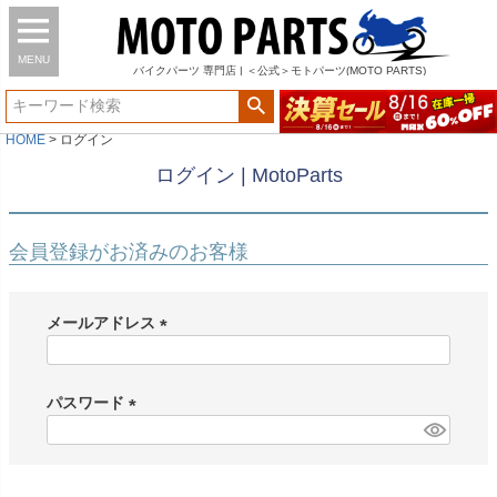
MENU
バイク
パーツ
専門店 | ＜公式＞モトパーツ(MOTO PARTS)
HOME
ログイン
ログイン | MotoParts
会員登録がお済みのお客様
メールアドレス
(
必
須
パスワード
)
(
必
須