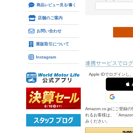
)
商品レビュー見る/書く
(
必
店舗のご案内
須
)
お問い合わせ
業販取引について
Instagram
連携サービスでロ
Apple IDでログイ
 
Amazon.co.jpに
れるお客様は、「Amaz
みください。