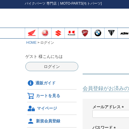
バイク
パーツ
専門店｜MOTO-PARTS[モトパーツ]
HOME
ログイン
ゲスト 様こんにちは
ログイン
通販ガイド
会員登録がお済み
カートを見る
メールアドレス
マイページ
(
必
新規会員登録
須
パスワード