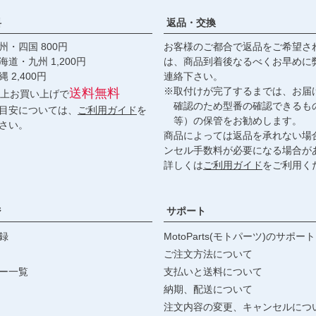
料
返品・交換
・四国 800円
お客様のご都合で返品をご希望さ
九州 1,200円
は、商品到着後なるべくお早めに
,400円
連絡下さい。
※取付けが完了するまでは、お届
送料無料
円以上お買い上げで
確認のため型番の確認できるも
目安については、
ご利用ガイド
を
等）の保管をお勧めします。
さい。
商品によっては返品を承れない場
ンセル手数料が必要になる場合が
詳しくは
ご利用ガイド
をご利用く
ジ
サポート
録
MotoParts(モトパーツ)のサポート
ご注文方法について
ー一覧
支払いと送料について
納期、配送について
注文内容の変更、キャンセルにつ