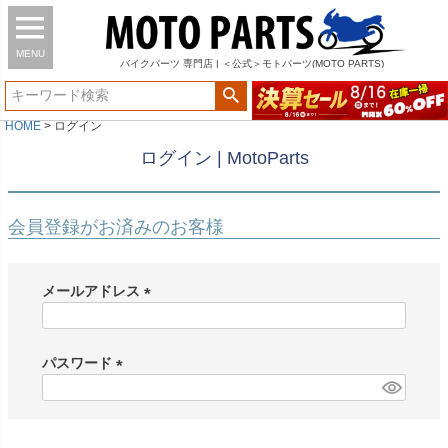
MENU
バイク
パーツ
専門店 | ＜公式＞モトパーツ(MOTO PARTS)
HOME
ログイン
ログイン | MotoParts
会員登録がお済みのお客様
メールアドレス
(
必
須
パスワード
)
(
必
須