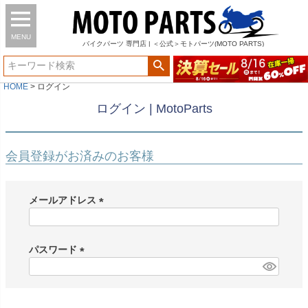
MENU
バイク
パーツ
専門店 | ＜公式＞モトパーツ(MOTO PARTS)
HOME
ログイン
ログイン | MotoParts
会員登録がお済みのお客様
メールアドレス
(
必
須
パスワード
)
(
必
須