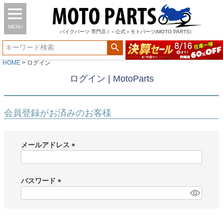
MENU
バイク
パーツ
専門店 | ＜公式＞モトパーツ(MOTO PARTS)
HOME
ログイン
ログイン | MotoParts
会員登録がお済みのお客様
メールアドレス
(
必
須
パスワード
)
(
必
須