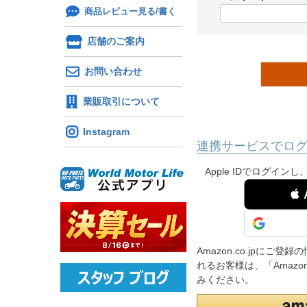
)
商品レビュー見る/書く
(
必
店舗のご案内
須
)
お問い合わせ
業販取引について
Instagram
連携サービスでロ
Apple IDでログイ
 
Amazon.co.jpに
れるお客様は、「Amaz
みください。