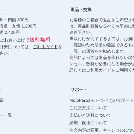
料
返品・交換
・四国 800円
お客様のご都合で返品をご希望さ
九州 1,200円
は、商品到着後なるべくお早めに
,400円
連絡下さい。
※取付けが完了するまでは、お届
送料無料
円以上お買い上げで
確認のため型番の確認できるも
目安については、
ご利用ガイド
を
等）の保管をお勧めします。
さい。
商品によっては返品を承れない場
ンセル手数料が必要になる場合が
詳しくは
ご利用ガイド
をご利用く
ジ
サポート
録
MotoParts(モトパーツ)のサポート
ご注文方法について
ー一覧
支払いと送料について
納期、配送について
注文内容の変更、キャンセルにつ