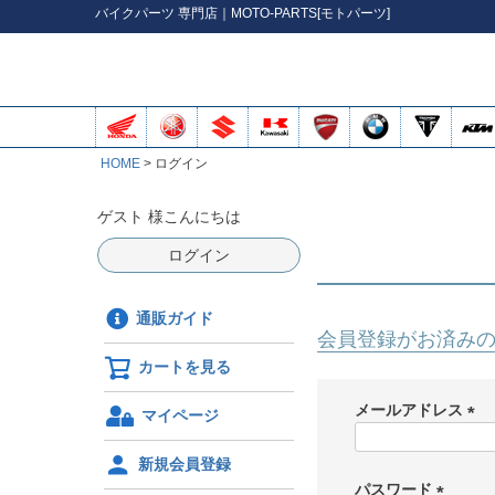
バイク
パーツ
専門店｜MOTO-PARTS[モトパーツ]
HOME
ログイン
ゲスト 様こんにちは
ログイン
通販ガイド
会員登録がお済み
カートを見る
メールアドレス
マイページ
(
必
新規会員登録
須
パスワード