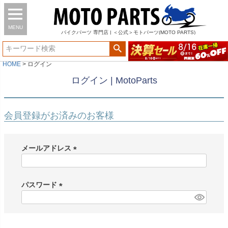
MENU
バイク
パーツ
専門店 | ＜公式＞モトパーツ(MOTO PARTS)
HOME
ログイン
ログイン | MotoParts
会員登録がお済みのお客様
メールアドレス
(
必
須
パスワード
)
(
必
須