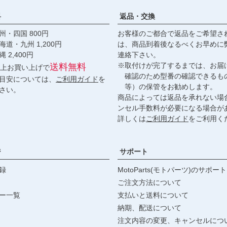
料
返品・交換
・四国 800円
お客様のご都合で返品をご希望さ
九州 1,200円
は、商品到着後なるべくお早めに
,400円
連絡下さい。
※取付けが完了するまでは、お届
送料無料
円以上お買い上げで
確認のため型番の確認できるも
目安については、
ご利用ガイド
を
等）の保管をお勧めします。
さい。
商品によっては返品を承れない場
ンセル手数料が必要になる場合が
詳しくは
ご利用ガイド
をご利用く
ジ
サポート
録
MotoParts(モトパーツ)のサポート
ご注文方法について
ー一覧
支払いと送料について
納期、配送について
注文内容の変更、キャンセルにつ