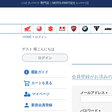
バイク
パーツ
専門店｜MOTO-PARTS[モトパーツ]
HOME
ログイン
ゲスト 様こんにちは
ログイン
通販ガイド
会員登録がお済み
カートを見る
メールアドレス
マイページ
(
必
新規会員登録
須
パスワード