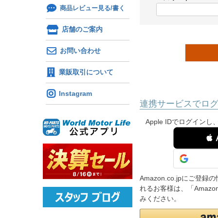
)
商品レビュー見る/書く
(
必
店舗のご案内
須
)
お問い合わせ
業販取引について
Instagram
連携サービスでロ
Apple IDでログイ
 
Amazon.co.jpに
れるお客様は、「Amaz
みください。