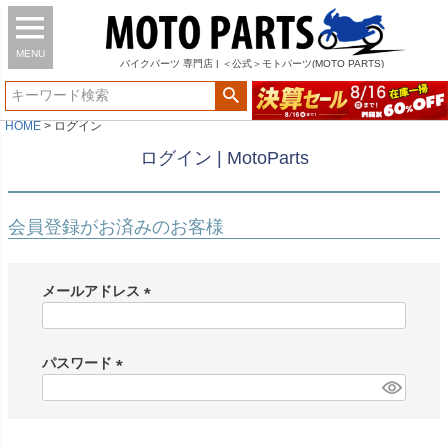
MENU
バイク
パーツ
専門店 | ＜公式＞モトパーツ(MOTO PARTS)
HOME
ログイン
ログイン | MotoParts
会員登録がお済みのお客様
メールアドレス
(
必
須
パスワード
)
(
必
須