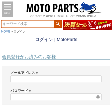
MENU
バイク
パーツ
専門店 | ＜公式＞モトパーツ(MOTO PARTS)
HOME
ログイン
ログイン | MotoParts
会員登録がお済みのお客様
メールアドレス
(
必
須
パスワード
)
(
必
須