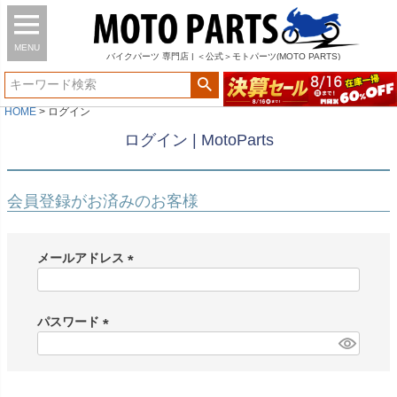
MENU
バイク
パーツ
専門店 | ＜公式＞モトパーツ(MOTO PARTS)
HOME
ログイン
ログイン | MotoParts
会員登録がお済みのお客様
メールアドレス
(
必
須
パスワード
)
(
必
須