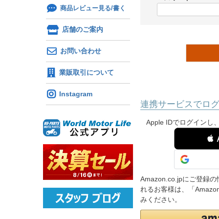
)
商品レビュー見る/書く
(
必
店舗のご案内
須
)
お問い合わせ
業販取引について
Instagram
連携サービスでロ
Apple IDでログイ
 
Amazon.co.jpに
れるお客様は、「Amaz
みください。