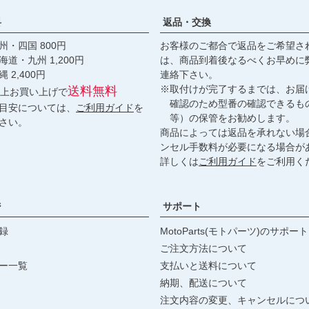
料
返品・交換
・四国 800円
お客様のご都合で返品をご希望さ
九州 1,200円
は、商品到着後なるべくお早めに
,400円
連絡下さい。
※取付けが完了するまでは、お届
送料無料
円以上お買い上げで
確認のため型番の確認できるも
目安については、
ご利用ガイド
を
等）の保管をお勧めします。
さい。
商品によっては返品を承れない場
ンセル手数料が必要になる場合が
詳しくは
ご利用ガイド
をご利用く
ジ
サポート
録
MotoParts(モトパーツ)のサポート
ご注文方法について
ー一覧
支払いと送料について
納期、配送について
注文内容の変更、キャンセルにつ