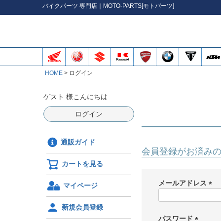
バイク
パーツ
専門店｜MOTO-PARTS[モトパーツ]
HOME
ログイン
ゲスト 様こんにちは
ログイン
通販ガイド
会員登録がお済み
カートを見る
メールアドレス
マイページ
(
必
新規会員登録
須
パスワード